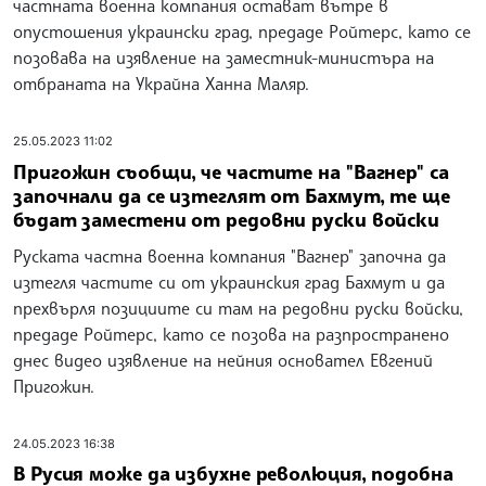
частната военна компания остават вътре в
опустошения украински град, предаде Ройтерс, като се
позовава на изявление на заместник-министъра на
отбраната на Украйна Ханна Маляр.
25.05.2023 11:02
Пригожин съобщи, че частите на "Вагнер" са
започнали да се изтеглят от Бахмут, те ще
бъдат заместени от редовни руски войски
Руската частна военна компания "Вагнер" започна да
изтегля частите си от украинския град Бахмут и да
прехвърля позициите си там на редовни руски войски,
предаде Ройтерс, като се позова на разпространено
днес видео изявление на нейния основател Евгений
Пригожин.
24.05.2023 16:38
В Русия може да избухне революция, подобна