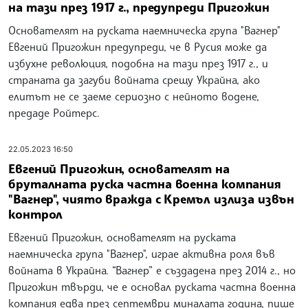
на тази през 1917 г., предупреди Пригожин
Основателят на руската наемническа група "Вагнер"
Евгений Пригожин предупреди, че в Русия може да
избухне революция, подобна на тази през 1917 г., и
страната да загуби войната срещу Украйна, ако
елитът не се заеме сериозно с нейното водене,
предаде Ройтерс.
22.05.2023 16:50
Евгений Пригожин, основателят на
бруталната руска частна военна компания
"Вагнер", чиято вражда с Кремъл излиза извън
контрол
Евгений Пригожин, основателят на руската
наемническа група "Вагнер", играе активна роля във
войната в Украйна. “Вагнер” е създадена през 2014 г., но
Пригожин твърди, че е основал руската частна военна
компания едва през септември миналата година, пише