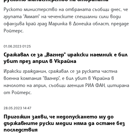
Руското министерство на отбраната съобщи днес, че
групата "Ахмат" на чеченските специални сили води
офанзива край град Маринка в Донецка област, предаде
Ройтерс.
01.06.2023 01:25
Сражавал се за „Вагнер" иракски наемник е бил
убит през април в Украйна
Иракски гражданин, сражавал се за руската частна
военна компания "Вагнер", е бил убит в Украйна в
начолото на април, съобщи агенция РИА ФАН, цитирана
от Ройтерс.
28.05.2023 14:47
Пригожин заяви, че недопускането му до
държавните руски медии няма да остане без
последствия