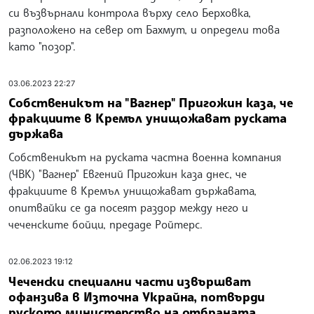
си възвърнали контрола върху село Берховка,
разположено на север от Бахмут, и определи това
като "позор".
03.06.2023 22:27
Собственикът на "Вагнер" Пригожин каза, че
фракциите в Кремъл унищожават руската
държава
Собственикът на руската частна военна компания
(ЧВК) "Вагнер" Евгений Пригожин каза днес, че
фракциите в Кремъл унищожават държавата,
опитвайки се да посеят раздор между него и
чеченските бойци, предаде Ройтерс.
02.06.2023 19:12
Чеченски специални части извършват
офанзива в Източна Украйна, потвърди
руското министерство на отбраната