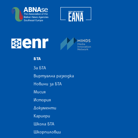
European Alliance of N
The Assocoation of the Balkan News Agencies S
MINDS Media Innovatio
European Newsroom
БТА
За БТА
Виртуална разходка
Новини за БТА
Мисия
История
Документи
Кариери
Школа БТА
Шкорпиловци