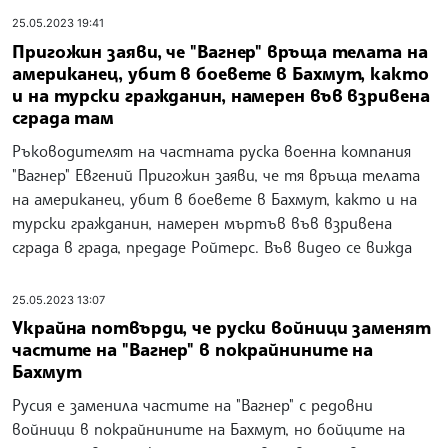
25.05.2023 19:41
Пригожин заяви, че "Вагнер" връща телата на
американец, убит в боевете в Бахмут, както
и на турски гражданин, намерен във взривена
сграда там
Ръководителят на частната руска военна компания
"Вагнер" Евгений Пригожин заяви, че тя връща телата
на американец, убит в боевете в Бахмут, както и на
турски гражданин, намерен мъртъв във взривена
сграда в града, предаде Ройтерс. Във видео се вижда
25.05.2023 13:07
Украйна потвърди, че руски войници заменят
частите на "Вагнер" в покрайнините на
Бахмут
Русия е заменила частите на "Вагнер" с редовни
войници в покрайнините на Бахмут, но бойците на