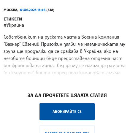
МОСКВА,
01.06.2023 13:46
(БТА)
ЕТИКЕТИ
#Украйна
Собственикът на руската частна военна компания
"Вагнер" Евгений Пригожин заяви, че наемническата му
група ще продължи да се сражава в Украйна, ако на
неговите войници бъде предоставена отделна част
от фронтовата линия, без да му се налага да разчита
"на клоуните", които според него командват голяма
част от руските въоръжени сили, предаде Ройтерс.
/НС/
ЗА ДА ПРОЧЕТЕТЕ ЦЯЛАТА СТАТИЯ
АБОНИРАЙТЕ СЕ