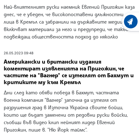
Най-влиятелният руски наемник Евгений Пригожин каза
днес, че е убеден, че високопоставени длъжностни
лица в Кремъл са забранили на държавните медии да
ХРОНО
включват материали за него и предупреди, че такъв
подвеждащ обществеността подход до няколко
26.05.2023 09:48
Американски и британски издания
коментират изявленията на Пригожин, че
частите на "Вагнер" се изтеглят от Бахмут и
критиките му към Кремъл
Дни след като обяви победа в Бахмут, частната
военна компания "Вагнер" започна да изтегля от
разрушения град в Източна Украйна своите бойци,
които ще бъдат заменени от редовни руски войски,
съобщи във видео клип нейният лидер Евгений
Пригожин, пише в. "Ню Йорк таймс".