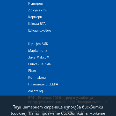
История
Документи
Кариери
Школа БТА
Шкорпиловци
Шрифт ЛИК
Маркетинг
Зала МаксиМ
Списание ЛИК
Екип
Контакти
Плащания в СЕБРА
old.bta.bg
ВОТ - 19 април 2026 г . ред и условия за
предизборната кампания за Народно събрание
Тази интернет страница използва бисквитки
Карта на сайта
Политика за
(cookies). Като приемете бисквитките, можете