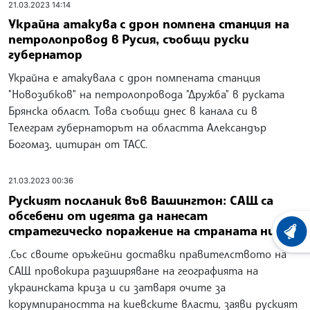
21.03.2023 14:14
Украйна атакува с дрон помпена станция на
петролопровод в Русия, съобщи руски
губернатор
Украйна е атакувала с дрон помпената станция
"Новозибков" на петролопровода "Дружба" в руската
Брянска област. Това съобщи днес в канала си в
Телеграм губернаторът на областта Александър
Богомаз, цитиран от ТАСС.
21.03.2023 00:36
Руският посланик във Вашингтон: САЩ са
обсебени от идеята да нанесат
стратегическо поражение на страната ни
ХРОНО
.Със своите оръжейни доставки правителството на
САЩ провокира разширяване на географията на
украинската криза и си затваря очите за
корумпираността на киевските власти, заяви руският