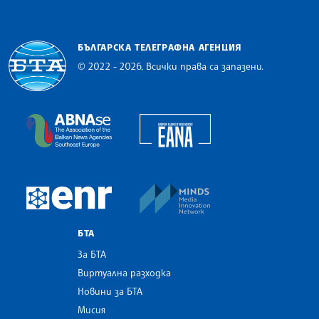
БЪЛГАРСКА ТЕЛЕГРАФНА АГЕНЦИЯ
© 2022 - 2026, Всички права са запазени.
Българска телеграфна агенция
European Alliance of N
The Assocoation of the Balkan News Agencies S
MINDS Media Innovatio
European Newsroom
БТА
За БТА
Виртуална разходка
Новини за БТА
Мисия