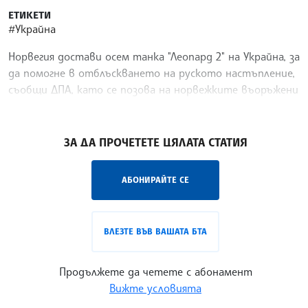
ЕТИКЕТИ
#Украйна
Норвегия достави осем танка "Леопард 2" на Украйна, за
да помогне в отблъскването на руското настъпление,
съобщи ДПА, като се позова на норвежките въоръжени
сили.
/ДИ/
ЗА ДА ПРОЧЕТЕТЕ ЦЯЛАТА СТАТИЯ
АБОНИРАЙТЕ СЕ
ВЛЕЗТЕ ВЪВ ВАШАТА БТА
Продължете да четете с абонамент
Вижте условията