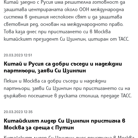
Китай заедно с Русия има решителна готовност да
защитава центрираната около ООН международна
система в днешния неспокоен свят и да защитава
световния ред, основан на международното право.
Това каза днес при пристигането си в Москва
китайският президент Си Цзинпин, цитиран от ТАСС.
20.03.2023 12:51
Китай и Русия са добри съседи и надеждни
партньори, заяви Си Цзинпин
Пекин и Москва са добри съседи и надеждни
партньори, заяви Си Цзинпин при пристигането си на
държавно посещение в руската столица, предаде ТАСС.
20.03.2023 12:35
Китайският лидер Си Цзинпин пристигна в
Москва за среща с Путин
Китайският лидер Си Цзинпин днес пристигна в Москва