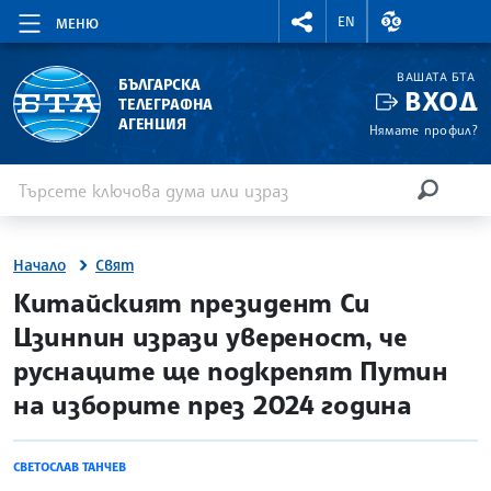
RIGHTMENU.SOCIAL
ВАЛУТНИ КУР
EN
МЕНЮ
ВАШАТА БТА
БЪЛГАРСКА
ВХОД
ТЕЛЕГРАФНА
АГЕНЦИЯ
Нямате профил?
Въведете ключова дума или израз
Търсене
ТЪРСЕН
Начало
Свят
site.bta
Китайският президент Си
Цзинпин изрази увереност, че
руснаците ще подкрепят Путин
на изборите през 2024 година
СВЕТОСЛАВ ТАНЧЕВ