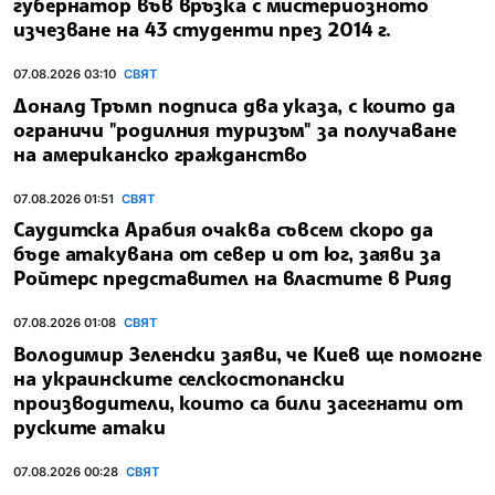
губернатор във връзка с мистериозното
изчезване на 43 студенти през 2014 г.
07.08.2026 03:10
СВЯТ
Доналд Тръмп подписа два указа, с които да
ограничи "родилния туризъм" за получаване
на американско гражданство
07.08.2026 01:51
СВЯТ
Саудитска Арабия очаква съвсем скоро да
бъде атакувана от север и от юг, заяви за
Ройтерс представител на властите в Рияд
07.08.2026 01:08
СВЯТ
Володимир Зеленски заяви, че Киев ще помогне
на украинските селскостопански
производители, които са били засегнати от
руските атаки
07.08.2026 00:28
СВЯТ