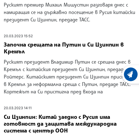
Руският премиер Михаил Мишустин разговаря днес с
намиращия се на държавно посещение в Русия китайски
президент Си Цзинпин, предаде ТАСС.
20.03.2023 15:52
Започна срещата на Путин и Си Цзинпин в
Кремъл
Руският президент Владимир Путин се срещна днес в
Кремъл с китайския президент Си Цзинпин, предаде
ХРОНО
Ройтерс. Китайският президент Си Цзинпин пристигна
в Кремъл за неформална среща с Путин, предаде ТАСС.
Кортежът на Си пристигна пред входа на
20.03.2023 14:11
Си Цзинпин: Китай заедно с Русия има
готовност да защитава международна
система с център ООН