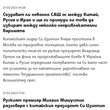
21.03.2023 14:26
Създават ли неволно САЩ ос между Китай,
Русия и Иран и ще ги принуди ли това да
избират между няколко непривлекателни
варианта
Китайският лидер Си Цзинпин вчера пристигна в
Москва на тридневно посещение, което дава силен
политически тласък на руския президент Владимир
Путин на фона на продължаващите боеве в Украйна.
Китай и Русия определиха пътуването на Си като част
от усилията за по-нататъшно задълбочаване на
тяхното "безгранично приятелство", посочва
Асошиейтед прес.
21.03.2023 11:41
Руският премиер Михаил Мишустин
разговаря с китайския президент Си Цзинпин