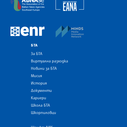
European Alliance of N
The Assocoation of the Balkan News Agencies S
MINDS Media Innovatio
European Newsroom
БТА
За БТА
Виртуална разходка
Новини за БТА
Мисия
История
Документи
Кариери
Школа БТА
Шкорпиловци