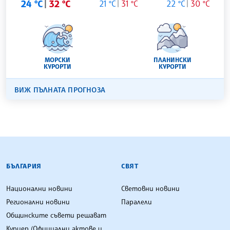
24 °C
32 °C
21 °C
31 °C
22 °C
30 °C
МОРСКИ
ПЛАНИНСКИ
КУРОРТИ
КУРОРТИ
ВИЖ ПЪЛНАТА ПРОГНОЗА
БЪЛГАРСКА ТЕЛЕГРАФНА АГЕНЦИЯ
БЪЛГАРИЯ
СВЯТ
Национални новини
Световни новини
Регионални новини
Паралели
Общинските съвети решават
Куриер (Официални актове и