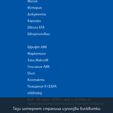
Мисия
История
Документи
Кариери
Школа БТА
Шкорпиловци
Шрифт ЛИК
Маркетинг
Зала МаксиМ
Списание ЛИК
Екип
Контакти
Плащания в СЕБРА
old.bta.bg
ВОТ - 19 април 2026 г . ред и условия за
предизборната кампания за Народно събрание
Тази интернет страница използва бисквитки