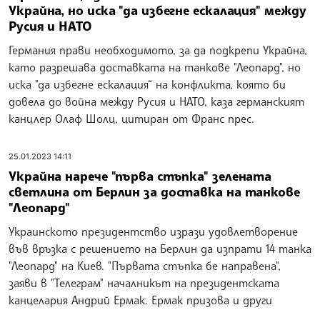
Украйна, но иска "да избегне ескалация" между
Русия и НАТО
Германия прави необходимото, за да подкрепи Украйна,
като разрешава доставката на танкове "Леопард", но
иска "да избегне ескалация“ на конфликта, която би
довела до война между Русия и НАТО, каза германският
канцлер Олаф Шолц, цитиран от Франс прес.
25.01.2023 14:11
Украйна нарече "първа стъпка" зелената
светлина от Берлин за доставка на танкове
"Леопард"
Украинското президентство изрази удовлетворение
във връзка с решението на Берлин да изпрати 14 танка
"Леопард" на Киев. "Първата стъпка бе направена",
заяви в "Телеграм" началникът на президентската
канцелария Андрий Ермак. Ермак призова и други