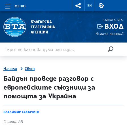
RIGHTMENU.SOCIAL
ВАЛУТНИ КУР
EN
МЕНЮ
ВАШАТА БТА
БЪЛГАРСКА
ВХОД
ТЕЛЕГРАФНА
АГЕНЦИЯ
Нямате профил?
Въведете ключова дума или израз
Търсене
ТЪРСЕН
Начало
Свят
site.bta
Байдън проведе разговор с
европейските съюзници за
помощта за Украйна
ВЛАДИМИР САХАТЧИЕВ
Снимка: АП