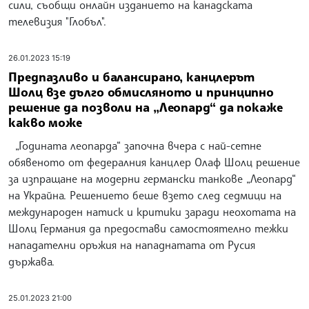
сили, съобщи онлайн изданието на канадската
телевизия "Глобъл".
26.01.2023 15:19
Предпазливо и балансирано, канцлерът
Шолц взе дълго обмисляното и принципно
решение да позволи на „Леопард“ да покаже
какво може
„Годината леопарда“ започна вчера с най-сетне
обявеното от федералния канцлер Олаф Шолц решение
за изпращане на модерни германски танкове „Леопард“
на Украйна. Решението беше взето след седмици на
международен натиск и критики заради неохотата на
Шолц Германия да предостави самостоятелно тежки
нападателни оръжия на нападнатата от Русия
държава.
25.01.2023 21:00