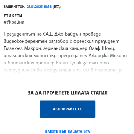
ВАШИНГТОН,
25.01.2023 18:58
(БТА)
ЕТИКЕТИ
#Украйна
Президентът на САЩ Джо Байдън проведе
видеоконферентен разговор с френския президент
Еманюел Макрон, германския канцлер Олаф Шолц,
италианския министър-председател Джорджа Мелони
и британския премиер Риши Сунак за тясното
сътрудничество между страните им в помощта за
Украйна, съобщи Белият дом, цитиран от Ройтерс.
/НС/
ЗА ДА ПРОЧЕТЕТЕ ЦЯЛАТА СТАТИЯ
АБОНИРАЙТЕ СЕ
ВЛЕЗТЕ ВЪВ ВАШАТА БТА