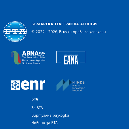
БЪЛГАРСКА ТЕЛЕГРАФНА АГЕНЦИЯ
© 2022 - 2026, Всички права са запазени.
Българска телеграфна агенция
European Alliance of N
The Assocoation of the Balkan News Agencies S
MINDS Media Innovatio
European Newsroom
БТА
За БТА
Виртуална разходка
Новини за БТА