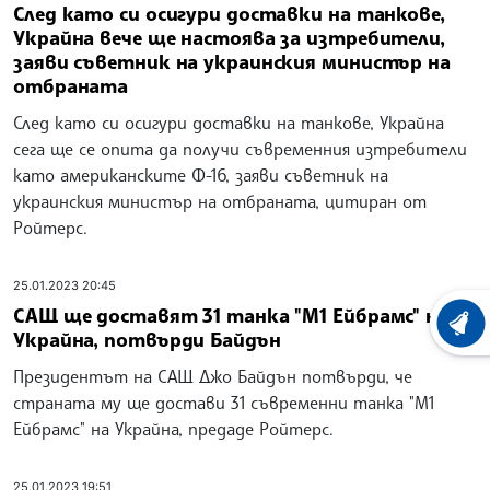
След като си осигури доставки на танкове,
Украйна вече ще настоява за изтребители,
заяви съветник на украинския министър на
отбраната
След като си осигури доставки на танкове, Украйна
сега ще се опита да получи съвременния изтребители
като американските Ф-16, заяви съветник на
украинския министър на отбраната, цитиран от
Ройтерс.
25.01.2023 20:45
САЩ ще доставят 31 танка "М1 Ейбрамс" на
ХРОНО
Украйна, потвърди Байдън
Президентът на САЩ Джо Байдън потвърди, че
страната му ще достави 31 съвременни танка "М1
Ейбрамс" на Украйна, предаде Ройтерс.
25.01.2023 19:51