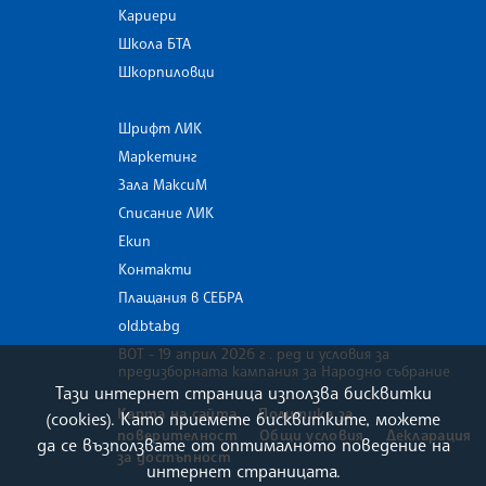
Кариери
Школа БТА
Шкорпиловци
Шрифт ЛИК
Маркетинг
Зала МаксиМ
Списание ЛИК
Екип
Контакти
Плащания в СЕБРА
old.bta.bg
ВОТ - 19 април 2026 г . ред и условия за
предизборната кампания за Народно събрание
Тази интернет страница използва бисквитки
Карта на сайта
Политика за
(cookies). Като приемете бисквитките, можете
поверителност
Общи условия
Декларация
да се възползвате от оптималното поведение на
за достъпност
интернет страницата.