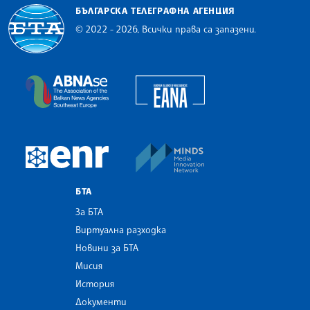
БЪЛГАРСКА ТЕЛЕГРАФНА АГЕНЦИЯ
© 2022 - 2026, Всички права са запазени.
Българска телеграфна агенция
European Alliance of N
The Assocoation of the Balkan News Agencies S
MINDS Media Innovatio
European Newsroom
БТА
За БТА
Виртуална разходка
Новини за БТА
Мисия
История
Документи