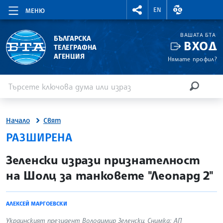
RIGHTMENU.SOCIAL
ВАЛУТНИ КУР
EN
МЕНЮ
ВАШАТА БТА
БЪЛГАРСКА
ВХОД
ТЕЛЕГРАФНА
АГЕНЦИЯ
Нямате профил?
Въведете ключова дума или израз
Търсене
ТЪРСЕН
Начало
Свят
РАЗШИРЕНА
site.bta
Зеленски изрази признателност
на Шолц за танковете "Леопард 2"
АЛЕКСЕЙ МАРГОЕВСКИ
Украинският президент Володимир Зеленски. Снимка: АП