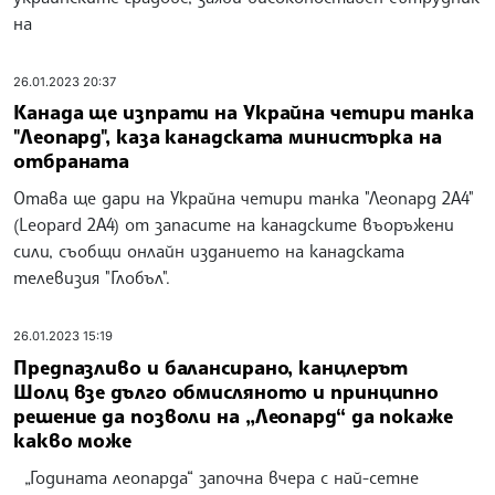
на
26.01.2023 20:37
Канада ще изпрати на Украйна четири танка
"Леопард", каза канадската министърка на
отбраната
Отава ще дари на Украйна четири танка "Леопард 2A4"
(Leopard 2A4) от запасите на канадските въоръжени
сили, съобщи онлайн изданието на канадската
телевизия "Глобъл".
26.01.2023 15:19
Предпазливо и балансирано, канцлерът
Шолц взе дълго обмисляното и принципно
решение да позволи на „Леопард“ да покаже
какво може
„Годината леопарда“ започна вчера с най-сетне