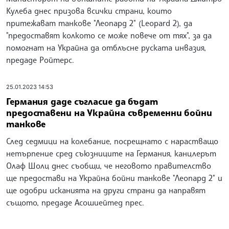
Кулеба днес призова всички страни, които
притежават танкове "Леопард 2" (Leopard 2), да
"предоставят колкото се може повече от тях", за да
помогнат на Украйна да отблъсне руската инвазия,
предаде Ройтерс.
25.01.2023 14:53
Германия даде съгласие да бъдат
предоставени на Украйна съвременни бойни
танкове
След седмици на колебание, посрещнато с нарастващо
нетърпение сред съюзниците на Германия, канцлерът
Олаф Шолц днес съобщи, че неговото правителство
ще предостави на Украйна бойни танкове "Леопард 2" и
ще одобри исканията на други страни да направят
същото, предаде Асошиейтед прес.