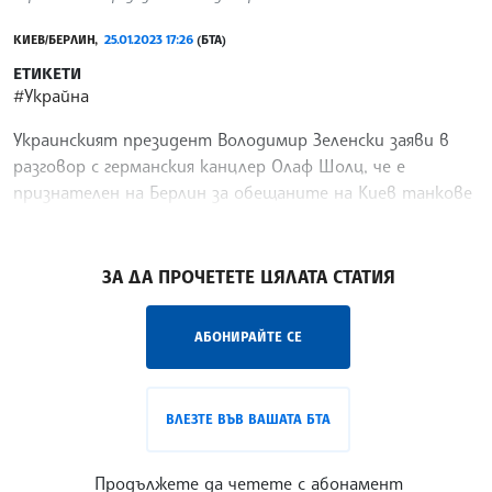
КИЕВ/БЕРЛИН,
25.01.2023 17:26
(БТА)
ЕТИКЕТИ
#Украйна
Украинският президент Володимир Зеленски заяви в
разговор с германския канцлер Олаф Шолц, че е
признателен на Берлин за обещаните на Киев танкове
"Леопард 2", предаде ДПА.
/НС/
ЗА ДА ПРОЧЕТЕТЕ ЦЯЛАТА СТАТИЯ
АБОНИРАЙТЕ СЕ
ВЛЕЗТЕ ВЪВ ВАШАТА БТА
Продължете да четете с абонамент