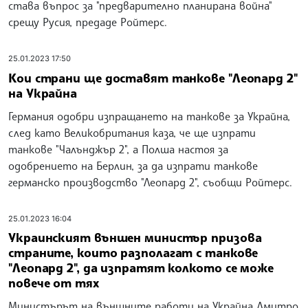
става въпрос за "предварително планирана война"
срещу Русия, предаде Ройтерс.
25.01.2023 17:50
Кои страни ще доставят танкове "Леопард 2"
на Украйна
Германия одобри изпращането на танкове за Украйна,
след като Великобритания каза, че ще изпрати
танкове "Чалънджър 2", а Полша настоя за
одобрението на Берлин, за да изпрати танкове
германско производство "Леопард 2", съобщи Ройтерс.
25.01.2023 16:04
Украинският външен министър призова
страните, които разполагат с танкове
"Леопард 2", да изпратят колкото се може
повече от тях
Министърът на външните работи на Украйна Дмитро