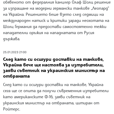
обявеното от федералния канцлер Олаф Шолц решение
за изпращане на модерни германски танкове „Леопард“
на Украйна. Решението беше взето след седмици на
международен натиск и критики заради неохотата на
Шолц Германия да предостави самостоятелно тежки
нападателни оръжия на нападнатата от Русия
държава.
25.01.2023 21:00
След като си осигури доставки на танкове,
Украйна вече ще настоява за изтребители,
заяви съветник на украинския министър на
отбраната
След като си осигури доставки на танкове, Украйна
сега ще се опита да получи съвременния изтребители
като американските Ф-16, заяви съветник на
украинския министър на отбраната, цитиран от
Ройтерс.