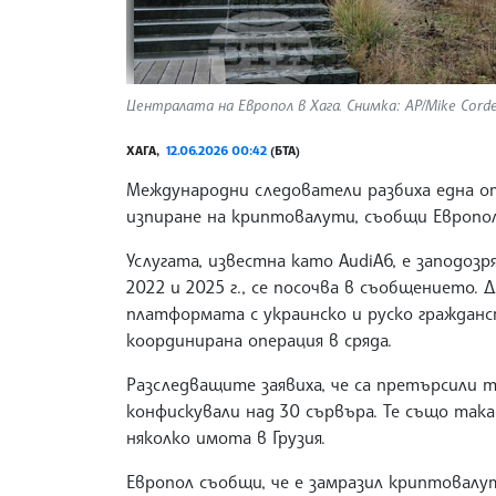
Централата на Европол в Хага. Снимка: AP/Mike Cord
ХАГА,
12.06.2026 00:42
(БТА)
Международни следователи разбиха една от
изпиране на криптовалути, съобщи Европол 
Услугата, известна като AudiA6, е заподозр
2022 и 2025 г., се посочва в съобщението
платформата с украинско и руско гражданс
координирана операция в сряда.
Разследващите заявиха, че са претърсили т
конфискували над 30 сървъра. Те също така
няколко имота в Грузия.
Европол съобщи, че е замразил криптовалу