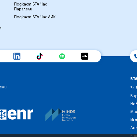
Подкаст БТА Час
Паралели
Подкаст БТА Час ЛИК
а
БТ
ени.
За 
Вир
Нов
an Alliance of News Agencies
MINDS Media Innovation Netwo
 News Agencies Southeast Europe
Ми
European Newsroom
Ис
До
Ка