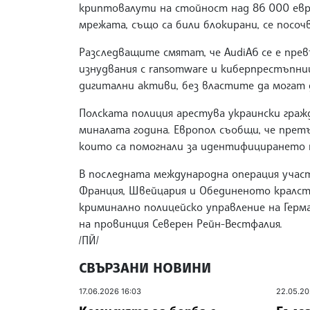
криптовалути на стойност над 86 000 евро
мрежата, също са били блокирани, се посоч
Разследващите смятат, че AudiA6 се е пре
изнудвания с ransomware и киберпрестъпн
дигитални активи, без властите да могат 
Полската полиция арестува украински граж
миналата година. Европол съобщи, че претъ
които са помогнали за идентифицирането 
В последната международна операция участ
Франция, Швейцария и Обединеното кралс
криминално полицейско управление на Герм
на провинция Северен Рейн-Вестфалия.
/ПЙ/
СВЪРЗАНИ НОВИНИ
17.06.2026 16:03
22.05.20