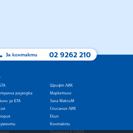
02 9262 210
За контакти
А
БТА
Шрифт ЛИК
туална разходка
Маркетинг
ини за БТА
Зала МаксиМ
rk
сия
Списание ЛИК
тория
Екип
кументи
Контакти
риери
Плащания в СЕБРА