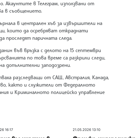
. Акаунтите в Teлеграм, използвани от
ва в съобщението.
върнала в централен хъб за извършители на
ици, които да осребряват откраднати
да проследят паричната следа.
данин във връзка с делото на 15 септември
рсванията по това време са разкрили следи,
на допълнителни заподозрени.
ваха разследващи от САЩ, Австралия, Канада,
тво, както и служители от Федералното
ания и Криминалното полицейско управление
26 16:17
21.05.2026 13:10