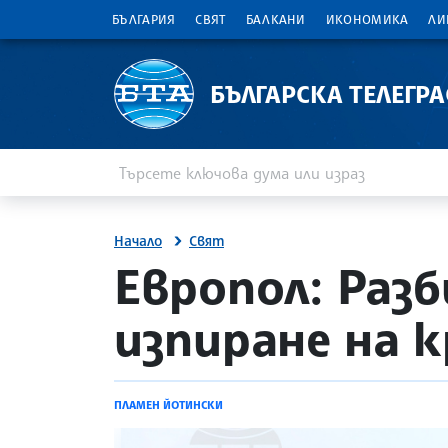
БЪЛГАРИЯ
СВЯТ
БАЛКАНИ
ИКОНОМИКА
ЛИ
БЪЛГАРСКА ТЕЛЕГР
Въведете ключова дума или израз
Търсене
Начало
Свят
site.bta
Европол: Раз
изпиране на 
ПЛАМЕН ЙОТИНСКИ