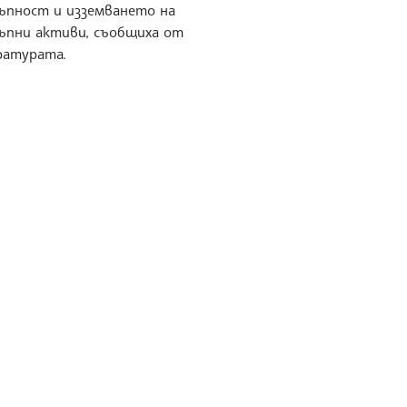
ъпност и изземването на
ъпни активи, съобщиха от
ратурата.