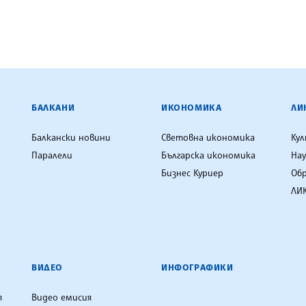
ЕНЦИЯ
БАЛКАНИ
ИКОНОМИКА
ЛИ
Балкански новини
Световна икономика
Ку
Паралели
Българска икономика
Нау
Бизнес Куриер
Об
ЛИК
ВИДЕО
ИНФОГРАФИКИ
я
Видео емисия