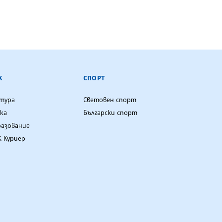
К
СПОРТ
лтура
Световен спорт
ка
Български спорт
разование
 Куриер