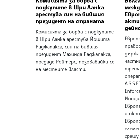
Комисията за борба с
Бълга
подкупите в Шри Ланка
межд
арестува син на бившия
Европ
президент на страната
акти
дейн
Комисията за борба с подкупите
Европ
в Шри Ланка арестува Йошита
право
Раджапакса, син на бившия
държа
президент Махинда Раджапакса,
частн
предаде Ройтерс, позовавайки се
трета
на местните власти.
операт
A.S.S.E
Enforc
Иници
Европ
и ико
Европо
елеме
срещу