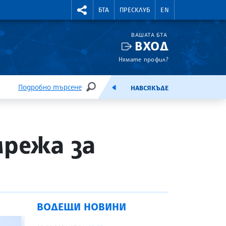
УТНИ КУРСОВЕ
RIGHTMENU.SOCIAL
БТА
ПРЕСКЛУБ
EN
ВАШАТА БТА
ВХОД
Нямате профил?
Подробно търсене
НАВСЯКЪДЕ
ТЪРСЕНЕ
ЕМИСИЯ
мрежа за
ВОДЕЩИ НОВИНИ