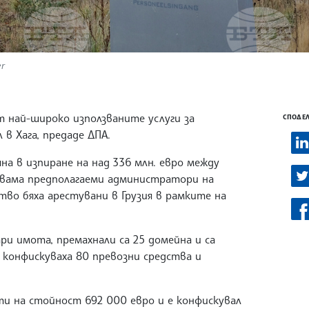
er
 най-широко използваните услуги за
СПОДЕЛ
в Хага, предаде ДПА.
яна в изпиране на над 336 млн. евро между
. Двама предполагаеми администратори на
тво бяха арестувани в Грузия в рамките на
ри имота, премахнали са 25 домейна и са
 конфискуваха 80 превозни средства и
ти на стойност 692 000 евро и е конфискувал