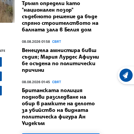
Тръмп определи като
"национален позор"
съдебното решение да бъде
спряно строителството на
балната зала в Белия дом
08.08.2026 01:58
СВЯТ
Венецуела амнистира бивш
ЕТЕ
съдия; Мария Лурдес Афиуни
бе осъдена по политически
причини
ХРОНО
08.08.2026 01:45
СВЯТ
Британската полиция
поднови разследване на
обир в рамките на делото
за убийство на видната
политическа фигура Ан
Уидекъм