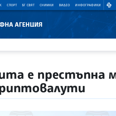
ВАЛ
К
СПОРТ
БГ СВЯТ
СНИМКИ
ВИДЕО
ИНФОГРАФИКИ
АФНА АГЕНЦИЯ
бита е престъпна 
криптовалути