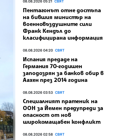
08.08.2026 05:21
СВЯТ
Пентагонът отне достъпа
на бившия министър на
военновъздушните сили
Франк Кендъл до
класифицирана информация
08.08.2026 04:20
СВЯТ
Испания предаде на
Германия 70-годишен
заподозрян за банков обир в
Аахен през 2014 година
08.08.2026 03:53
СВЯТ
Специалният пратеник на
ООН за Йемен предупреди за
опасност от нов
широкомащабен конфликт
08.08.2026 02:58
СВЯТ