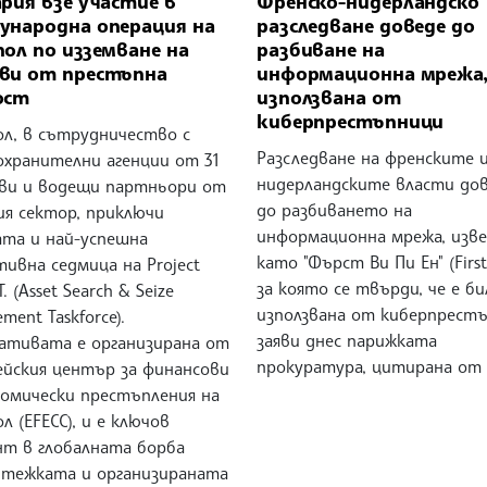
рия взе участие в
Френско-нидерландско
ународна операция на
разследване доведе до
ол по изземване на
разбиване на
ви от престъпна
информационна мрежа
ост
използвана от
киберпрестъпници
ол, в сътрудничество с
Разследване на френските 
охранителни агенции от 31
нидерландските власти до
ви и водещи партньори от
до разбиването на
ия сектор, приключи
информационна мрежа, изв
та и най-успешна
като "Фърст Ви Пи Ен" (First
ивна седмица на Project
за която се твърди, че е би
.T. (Asset Search & Seize
използвана от киберпрестъ
ement Taskforce).
заяви днес парижката
ативата е организирана от
прокуратура, цитирана от
ейския център за финансови
номически престъпления на
л (EFECC), и е ключов
нт в глобалната борба
 тежката и организираната