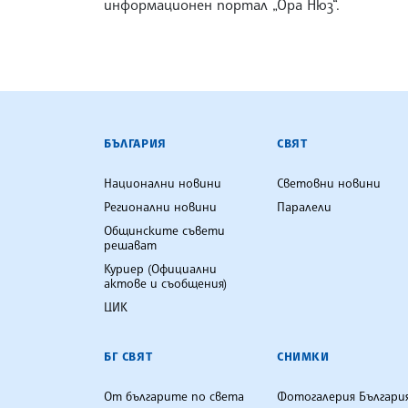
информационен портал „Ора Нюз“.
БЪЛГАРСКА ТЕЛЕГРАФНА АГ
БЪЛГАРИЯ
СВЯТ
Национални новини
Световни новини
Регионални новини
Паралели
Общинските съвети
решават
Куриер (Официални
актове и съобщения)
ЦИК
БГ СВЯТ
СНИМКИ
От българите по света
Фотогалерия Българи