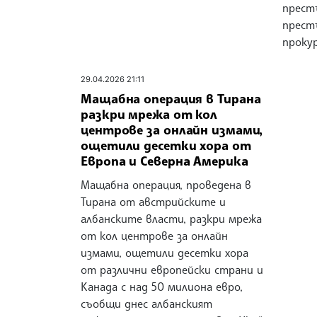
прест
прест
проку
29.04.2026 21:11
Мащабна операция в Тирана
разкри мрежа от кол
центрове за онлайн измами,
ощетили десетки хора от
Европа и Северна Америка
Мащабна операция, проведена в
Тирана от австрийските и
албанските власти, разкри мрежа
от кол центрове за онлайн
измами, ощетили десетки хора
от различни европейски страни и
Канада с над 50 милиона евро,
съобщи днес албанският