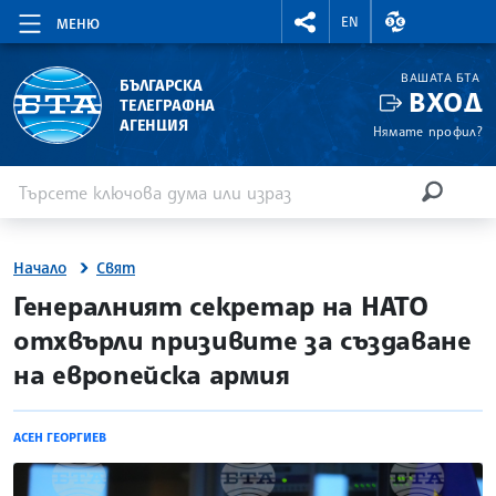
RIGHTMENU.SOCIAL
ВАЛУТНИ КУР
EN
МЕНЮ
ВАШАТА БТА
БЪЛГАРСКА
ВХОД
ТЕЛЕГРАФНА
АГЕНЦИЯ
Нямате профил?
Въведете ключова дума или израз
Търсене
ТЪРСЕН
Начало
Свят
site.bta
Генералният секретар на НАТО
отхвърли призивите за създаване
на европейска армия
АСЕН ГЕОРГИЕВ