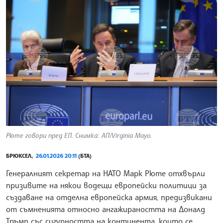
Рюте говори пред ЕП. Снимка: АП/Virginia Mayo.
БРЮКСЕЛ,
26.01.2026 20:11
(БТА)
Генералният секретар на НАТО Марк Рюте отхвърли
призивите на някои водещи европейски политици за
създаване на отделна европейска армия, предизвикани
от съмненията относно ангажираността на Доналд
Тръмп със сигурността на континента, които се