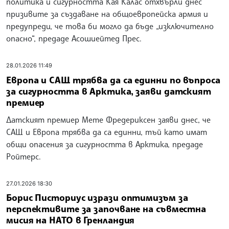
политика и сигурността Кая Калас отхвърли днес
призивите за създаване на общоевропейска армия и
предупреди, че това би могло да бъде „изключително
опасно“, предаде Асошиейтед Прес.
28.01.2026 11:49
Европа и САЩ трябва да са единни по въпроса
за сигурността в Арктика, заяви датският
премиер
Датският премиер Мете Фредериксен заяви днес, че
САЩ и Европа трябва да са единни, тъй като имат
общи опасения за сигурността в Арктика, предаде
Ройтерс.
27.01.2026 18:30
Борис Писториус изрази оптимизъм за
перспективите за започване на съвместна
мисия на НАТО в Гренландия