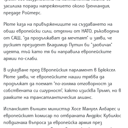
засилиха поради напрежението около Гренландия,
предаде Ройтерс.
Рюте каза на привържениците на създаването на
общи европейски сили, отделни от НАТО, ръководена
от САЩ, "да продължават да мечтаят" и заяви, че
руският президент Владимир Путин би "заобичал"
идеята, тъй като тя би направила европейските
армии по-слаби.
В изказване пред Европейския парламент в Брюксел
Рюте заяви, че европейските нации трябва да
продължат да поемат "по-голяма отговорност за
собствената си сигурност", както изисква Тръмп, но в
рамките на трансатлантическия алианс.
Испанският външен министър Хосе Мануел Албарес и
европейският комисар по отбраната Андрюс Кубилюс
повдигнаха въпроса за европейска армия през