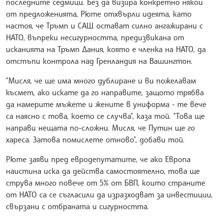
последните седмици. Без да визира конкретно някои
от предложенията, Рюте отхвърли идеята, като
настоя, че Тръмп и САЩ остават силно ангажирани с
НАТО, въпреки несигурността, предизвикана от
исканията на Тръмп Дания, която е членка на НАТО, да
отстъпи контрола над Гренландия на Вашингтон.
"Мисля, че ще има много дублиране и ви пожелавам
късмет, ако искате да го направите, защото трябва
да намерите мъжете и жените в униформа - те вече
са наясно с това, което се случва", каза той. "Това ще
направи нещата по-сложни. Мисля, че Путин ще го
хареса. Затова помислете отново", добави той.
Рюте заяви пред евродепутатите, че ако Европа
наистина иска да действа самостоятелно, това ще
струва много повече от 5% от БВП, които страните
от НАТО са се съгласили да изразходват за инвестиции,
свързани с отбраната и сигурността.