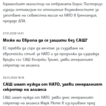
Германският министър на отбраната Борис Писториус
изрази оптимизъм по отношение възможностите за
започване на съвместна мисия на НАТО в Гренландия,
предаде ДПА.
27.01.2026 14:51
Може ли Европа да се защити без САЩ?
ЕС трябва да спре да мечтае за създаване на
европейски стълб за НАТО и да продължи да изгражда
връзки със САЩ въпреки Тръмп, заяви генералният
секретар на алианса.
26.01.2026 18:16
САЩ имат нужда от НАТО, заяви генералният
секретар на алианса
САЩ имат нужда от НАТО, заяви днес генералният
секретар на алианса Марк Рюте в изслушване пред