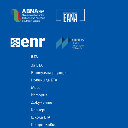
Българска телеграфна агенция
European Alliance of N
The Assocoation of the Balkan News Agencies S
MINDS Media Innovatio
European Newsroom
БТА
За БТА
Виртуална разходка
Новини за БТА
Мисия
История
Документи
Кариери
Школа БТА
Шкорпиловци