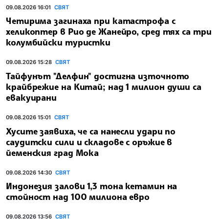
09.08.2026 16:01
СВЯТ
Четирима загинаха при катастрофа с
хеликоптер в Рио де Жанейро, сред тях са три
колумбийски туристки
09.08.2026 15:28
СВЯТ
Тайфунът "Делфин" достигна източното
крайбрежие на Китай; над 1 милион души са
евакуирани
09.08.2026 15:01
СВЯТ
Хусите заявиха, че са нанесли удари по
саудитски сили и складове с оръжие в
йеменския град Мока
09.08.2026 14:30
СВЯТ
Индонезия залови 1,3 тона кетамин на
стойност над 100 милиона евро
09.08.2026 13:56
СВЯТ