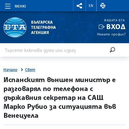
RIGHTMENU.SOCIAL
ВАЛУТНИ КУР
EN
МЕНЮ
ВАШАТА БТА
БЪЛГАРСКА
ВХОД
ТЕЛЕГРАФНА
АГЕНЦИЯ
Нямате профил?
Въведете ключова дума или израз
Търсене
ТЪРСЕН
Начало
Свят
site.bta
Испанският външен министър е
разговарял по телефона с
държавния секретар на САЩ
Марко Рубио за ситуацията във
Венецуела