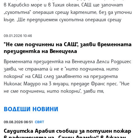
в Карибско море и в Тихия океан, САЩ ще започнат
„сухопътна“ операция срещу картелите, без да уточни
къде. „Ще предприемем сухопътна операция срещу
09.01.2026 10:46
"Не сме подчинени на САЩ", заяви временната
президентка на Венецуела
Временната президентка на Венецуела Делси Родригес
заяви, че страната ѝ не е "нито подчинена, нито
покорна" на САЩ след залавянето на президента
Николас Мадуро на 3 януари, предаде Франс прес. "Ние
не сме подчинени, нито покорни", заяви тя,
ВОДЕЩИ НОВИНИ
09.08.2026 06:51
СВЯТ
Саудитска Арабия съобщи за потушен пожар
в рафинерията на „Сауди Арамко“ в Джазан