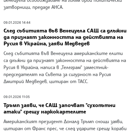
затворници, предаде АНСА.
09.01.2026 14:44
След събитията във Венецуела САЩ са длъжни
да признаят законността на действията на
Русия в Украйна, заяви Медведев
След събитията във Венецуела американските елити
са длъжни да признаят законността на действията на
Русия в Украйна, написа в „Телеграм“ заместник-
председателят на Съвета за сигурност на Русия
Дмитрий Медведев, цитиран от ТАСС.
09.01.2026 11:05
Тръмп заяви, че САЩ започват "сухопътни
атаки" срещу наркокартелите
Американският президент Доналд Тръмп снощи заяви,
цитиран от Франс прес, че след ударите срещу кораби