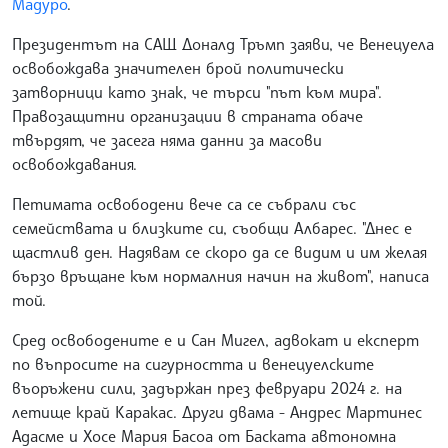
Мадуро
.
Президентът на САЩ Доналд Тръмп заяви, че Венецуела
освобождава значителен брой политически
затворници като знак, че търси "път към мира".
Правозащитни организации в страната обаче
твърдят, че засега няма данни за масови
освобождавания.
Петимата освободени вече са се събрали със
семействата и близките си, съобщи Албарес. "Днес е
щастлив ден. Надявам се скоро да се видим и им желая
бързо връщане към нормалния начин на живот", написа
той.
Сред освободените е и Сан Мигел, адвокат и експерт
по въпросите на сигурността и венецуелските
въоръжени сили, задържан през февруари 2024 г. на
летище край Каракас. Други двама - Андрес Мартинес
Адасме и Хосе Мария Басоа от Баската автономна