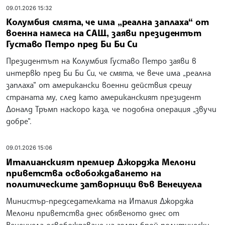
09.01.2026 15:32
Колумбия смята, че има „реална заплаха“ от
военна намеса на САЩ, заяви президентът
Густаво Петро пред Би Би Си
Президентът на Колумбия Густаво Петро заяви в
интервю пред Би Би Си, че смята, че вече има „реална
заплаха“ от американски военни действия срещу
страната му, след като американският президент
Доналд Тръмп наскоро каза, че подобна операция „звучи
добре“.
09.01.2026 15:06
Италианският премиер Джорджа Мелони
приветства освобождаването на
политическите затворници във Венецуела
Министър-председателката на Италия Джорджа
Мелони приветства днес обявеното днес от
Венецуела освобождаване на голям брой политически