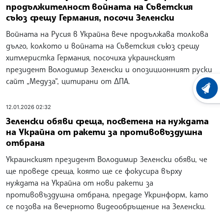
продължителност войната на Съветския
съюз срещу Германия, посочи Зеленски
Войната на Русия в Украйна вече продължава толкова
дълго, колкото и войната на Съветския съюз срещу
хитлеристка Германия, посочиха украинският
президент Володимир Зеленски и опозиционният руски
сайт „Медуза“, цитирани от ДПА.
ХРОНО
12.01.2026 02:32
Зеленски обяви среща, посветена на нуждата
на Украйна от ракети за противовъздушна
отбрана
Украинският президент Володимир Зеленски обяви, че
ще проведе среща, която ще се фокусира върху
нуждата на Украйна от нови ракети за
противовъздушна отбрана, предаде Укринформ, като
се позова на вечерното видеообръщение на Зеленски.