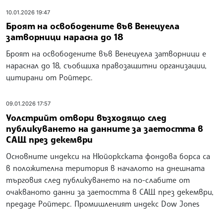
10.01.2026 19:47
Броят на освободените във Венецуела
затворници нарасна до 18
Броят на освободените във Венецуела затворници е
нараснал до 18, съобщиха правозащитни организации,
цитирани от Ройтерс.
09.01.2026 17:57
Уолстрийт отвори възходящо след
публикуването на данните за заетостта в
САЩ през декември
Основните индекси на Нюйоркската фондова борса са
в положителна територия в началото на днешната
търговия след публикуването на по-слабите от
очакваното данни за заетостта в САЩ през декември,
предаде Ройтерс. Промишленият индекс Dow Jones