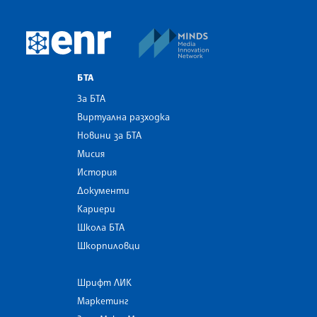
MINDS Media Innovatio
European Newsroom
БТА
За БТА
Виртуална разходка
Новини за БТА
Мисия
История
Документи
Кариери
Школа БТА
Шкорпиловци
Шрифт ЛИК
Маркетинг