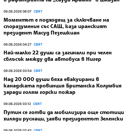
09.08.2026 06:07
СВЯТ
Моментът е подходящ за сключване на
споразумение със САЩ, каза иранският
президент Масуд Пезешкиан
09.08.2026 04:27
СВЯТ
Най-малко 22 души са загинали при челен
сблъсък между два автобуса в Нигер
09.08.2026 03:54
СВЯТ
Над 20 000 души бяха евакуирани в
канадската провинция Британска Колумбия
заради голям горски пожар
09.08.2026 03:12
СВЯТ
Путин се готви да мобилизира още стотици
хиляди руснаци, заяви президентът Зеленски
09.08.2026 02:42
СВЯТ