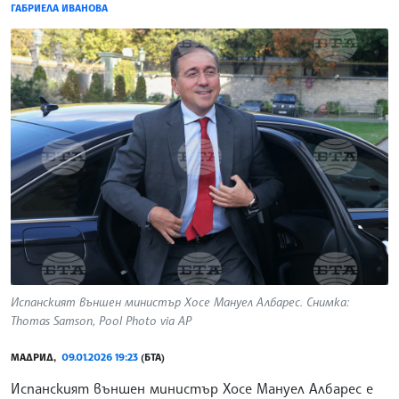
ГАБРИЕЛА ИВАНОВА
Испанският външен министър Хосе Мануел Албарес. Снимка:
Thomas Samson, Pool Photo via AP
МАДРИД,
09.01.2026 19:23
(БТА)
Испанският външен министър Хосе Мануел Албарес е