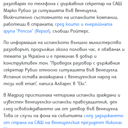
разговарял по телефона с държавния секретар на САЩ
Марко Рубио за ситуацията във Венецуела,
включително състоянието на испанските компании,
работещи в страната,
сред които и енергийната
група "Репсол" (Repsol)
, съобщи Ройтерс.
По информация на испанското външно министерство
разговорът, продължил около половин час, е обхванал и
темата за Украйна и е преминал в добър и
конструктивен тон. "Проведох разговор с държавния
секретар Рубио относно ситуацията във Венецуела.
Испания остава ангажирана с венецуелския народ на
този нов етап", написа Албарес в "Екс".
В Мадрид пристигнаха четирима испански граждани и
известен венецуелско-испански правозащитник, ден
след освобождаването им от затвор във Венецуела.
Това се случи на фона на събитията
след задържането
от страна на САЩ на венецуелския президент Николас