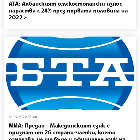
АТА: Албанският селскостопански износ
нараства с 24% през първата половина на
2022 г
18.07.2022 18:44
МИА: Предан - Македонският език е
признат от 26 страни-членки, което
означава, че ще бъде и официален език на