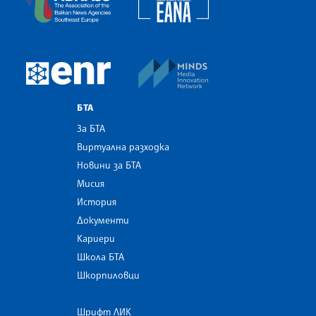
MINDS Media Innovatio
European Newsroom
БТА
За БТА
Виртуална разходка
Новини за БТА
Мисия
История
Документи
Кариери
Школа БТА
Шкорпиловци
Шрифт ЛИК