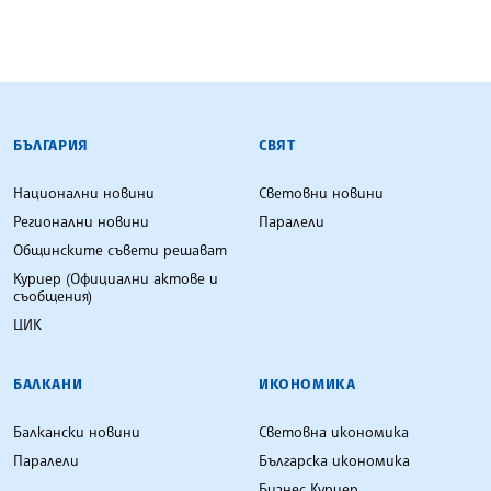
БЪЛГАРСКА ТЕЛЕГРАФНА АГЕНЦИЯ
БЪЛГАРИЯ
СВЯТ
Национални новини
Световни новини
Регионални новини
Паралели
Общинските съвети решават
Куриер (Официални актове и
съобщения)
ЦИК
БАЛКАНИ
ИКОНОМИКА
Балкански новини
Световна икономика
Паралели
Българска икономика
Бизнес Куриер