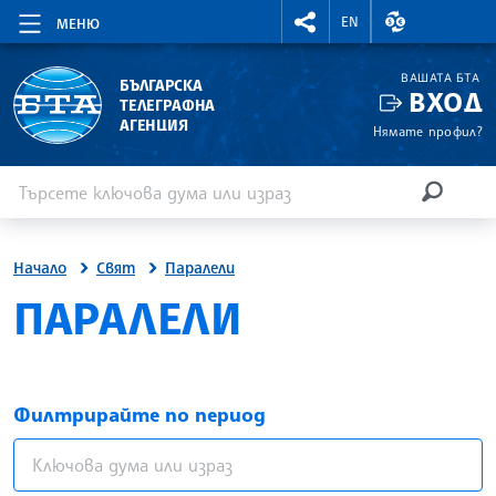
RIGHTMENU.SOCIAL
ВАЛУТНИ КУР
EN
МЕНЮ
ВАШАТА БТА
БЪЛГАРСКА
ВХОД
ТЕЛЕГРАФНА
АГЕНЦИЯ
Нямате профил?
Въведете ключова дума или израз
Търсене
ТЪРСЕН
Начало
Свят
Паралели
ПАРАЛЕЛИ
Филтрирайте по период