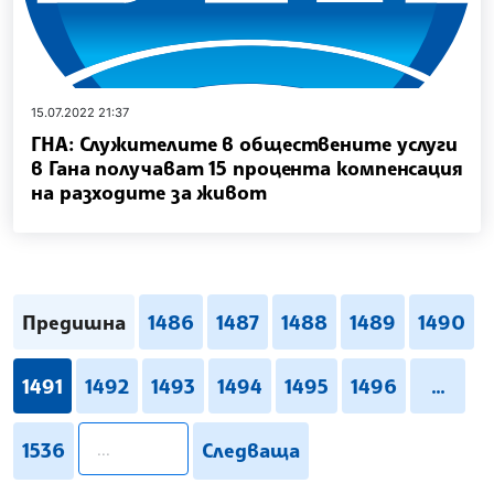
15.07.2022 21:37
ГНА: Служителите в обществените услуги
в Гана получават 15 процента компенсация
на разходите за живот
Предишна
1486
1487
1488
1489
1490
1491
1492
1493
1494
1495
1496
...
pagination.search
1536
Следваща