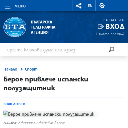
RIGHTMENU.SOCIAL
ВАЛУТНИ КУР
EN
МЕНЮ
ВАШАТА БТА
БЪЛГАРСКА
ВХОД
ТЕЛЕГРАФНА
АГЕНЦИЯ
Нямате профил?
Въведете ключова дума или израз
Търсене
ТЪРСЕН
Начало
Спорт
site.bta
Берое привлече испански
полузащитник
БОЯН ДЕНЧЕВ
снимка: официален фейсбук Берое