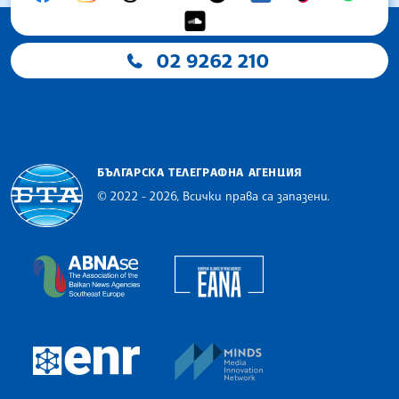
02 9262 210
БЪЛГАРСКА ТЕЛЕГРАФНА АГЕНЦИЯ
© 2022 - 2026, Всички права са запазени.
Българска телеграфна агенция
European Alliance of N
The Assocoation of the Balkan News Agencies S
MINDS Media Innovatio
European Newsroom