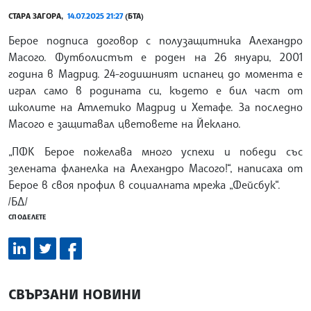
СТАРА ЗАГОРА,
14.07.2025 21:27
(БТА)
Берое подписа договор с полузащитника Алехандро
Масого. Футболистът е роден на 26 януари, 2001
година в Мадрид. 24-годишният испанец до момента е
играл само в родината си, където е бил част от
школите на Атлетико Мадрид и Хетафе. За последно
Масого е защитавал цветовете на Йеклано.
„ПФК Берое пожелава много успехи и победи със
зелената фланелка на Алехандро Масого!“, написаха от
Берое в своя профил в социалната мрежа „Фейсбук“.
/БД/
СПОДЕЛЕТЕ
СВЪРЗАНИ НОВИНИ