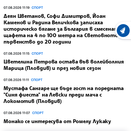
07.08.2026 11:19
СПОРТ
Деян Цветанов, Софи Димитров, Йоан
Каменов и Радина Величкова записаха
историческо бягане за България в смесената
ХРОНО
щафета на 4 по 100 метра на Световното
първенство до 20 години
07.08.2026 11:15
СПОРТ
Цветелина Петрова остава във волейболния
Марица (Пловдив) и през новия сезон
07.08.2026 11:11
СПОРТ
Мустафа Сангаре ще бъде гост на поредната
"Синя фиеста" на Левски преди мача с
Локомотив (Пловдив)
07.08.2026 11:07
СПОРТ
Монако се интересува от Ромелу Лукаку