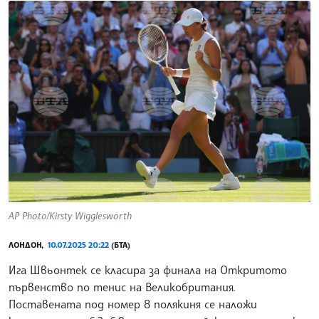
AP Photo/Kirsty Wigglesworth
ЛОНДОН,
10.07.2025 20:22
(БТА)
Ига Швьонтек се класира за финала на Откритото
първенство по тенис на Великобритания.
Поставената под номер 8 полякиня се наложи