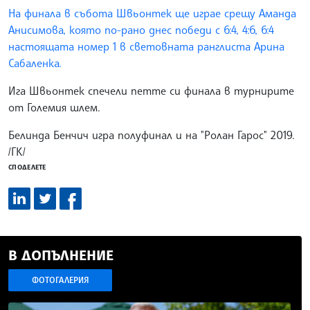
На финала в събота Швьонтек ще играе срещу Аманда
Анисимова, която по-рано днес победи с 6:4, 4:6, 6:4
настоящата номер 1 в световната ранглиста Арина
Сабаленка.
Ига Швьонтек спечели петте си финала в турнирите
от Големия шлем.
Белинда Бенчич игра полуфинал и на "Ролан Гарос" 2019.
/ГК/
СПОДЕЛЕТЕ
В ДОПЪЛНЕНИЕ
ФОТОГАЛЕРИЯ