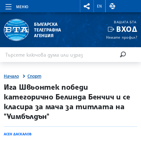
RIGHTMENU.SOCIAL
ВАЛУТНИ КУР
EN
МЕНЮ
ВАШАТА БТА
БЪЛГАРСКА
ВХОД
ТЕЛЕГРАФНА
АГЕНЦИЯ
Нямате профил?
Въведете ключова дума или израз
Търсене
ТЪРСЕН
Начало
Спорт
site.bta
Ига Швьонтек победи
категорично Белинда Бенчич и се
класира за мача за титлата на
"Уимбълдън"
АСЕН ДАСКАЛОВ