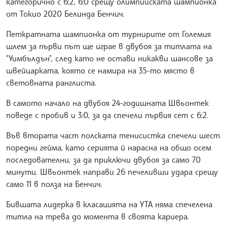
категорично с 6:2, 6:0 срещу олимпийската шампионка
от Токио 2020 Белинда Бенчич.
Петкратната шампионка от турнирите от Големия
шлем за първи път ще играе в двубоя за титлата на
"Уимбълдън", след като не остави никакви шансове за
швейцарката, която се намира на 35-то място в
световната ранглиста.
В самото начало на двубоя 24-годишната Швьонтек
поведе с пробив и 3:0, за да спечели първия сет с 6:2.
Във втората част полската тенисистка спечели шест
поредни гейма, като серията й нарасна на общо осем
последователни, за да приключи двубоя за само 70
минути. Швьонтек направи 26 печеливши удара срещу
само 11 в полза на Бенчич.
Бившата лидерка в класацията на УТА няма спечелена
титла на трева до момента в своята кариера.