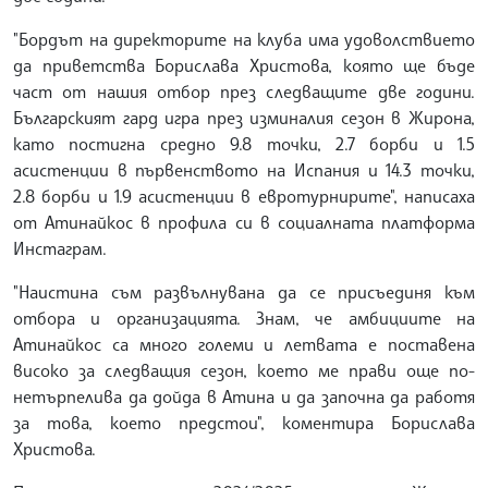
"Бордът на директорите на клуба има удоволствието
да приветства Борислава Христова, която ще бъде
част от нашия отбор през следващите две години.
Българският гард игра през изминалия сезон в Жирона,
като постигна средно 9.8 точки, 2.7 борби и 1.5
асистенции в първенството на Испания и 14.3 точки,
2.8 борби и 1.9 асистенции в евротурнирите", написаха
от Атинайкос в профила си в социалната платформа
Инстаграм.
"Наистина съм развълнувана да се присъединя към
отбора и организацията. Знам, че амбициите на
Атинайкос са много големи и летвата е поставена
високо за следващия сезон, което ме прави още по-
нетърпелива да дойда в Атина и да започна да работя
за това, което предстои", коментира Борислава
Христова.