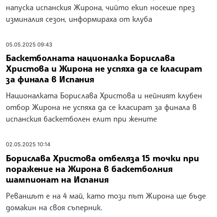
напуска испанския Жирона, чийто екип носеше през
изминалия сезон, информираха от клуба
05.05.2025 09:43
Баскетболната националка Борислава
Христова и Жирона не успяха да се класират
за финала в Испания
Националката Борислава Христова и нейният клубен
отбор Жирона не успяха да се класират за финала в
испанския баскетболен елит при жените
02.05.2025 10:14
Борислава Христова отбеляза 15 точки при
поражение на Жирона в баскетболния
шампионат на Испания
Реваншът е на 4 май, като този път Жирона ще бъде
домакин на своя съперник.