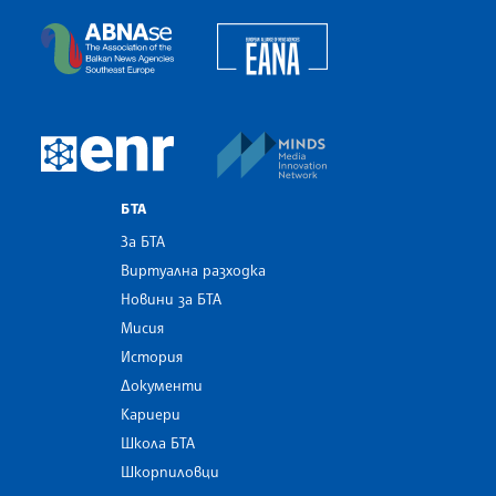
European Alliance of N
The Assocoation of the Balkan News Agencies S
MINDS Media Innovatio
European Newsroom
БТА
За БТА
Виртуална разходка
Новини за БТА
Мисия
История
Документи
Кариери
Школа БТА
Шкорпиловци