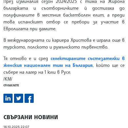
През изминалия сезон 2024/2025 с тима на Жирона
българката и съотборничките й достигаха до
полуфиналите в местния баскетболен елит, а преди
това испанският отбор се пребори за участие в
Евролигата при дамите.
В международната си кариера Христова е играла още в
турското, полското и румънското първенство.
Тя отново е и сред
селектираните състезателки в
женския национален тим на България
, който ще се
събере на лагер на 1 юли в Русе.
/КМ/
СПОДЕЛЕТЕ
СВЪРЗАНИ НОВИНИ
16.10.2025 22:07