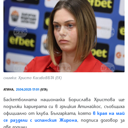
снимка: Христо Касабов/БТА (ЕК)
АТИНА,
21.06.2025 17:01
(БТА)
Баскетболната националка Борислава Христова ще
подължи кариерата си в гръцкия Атинайкос, съобщиха
официално от клуба. Българката, която
в края на май
се раздели с испанския Жирона
, подписа договор за
две години.