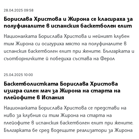
28.04.2025 09:58
Борислава Христова и Жирона се класираха за
полуфиналите в испанския баскетболен елит
Националката Борислава Христова и нейният клубен
тим Жирона си осигуриха място на полуфиналите в
испанския баскетболен елит при жените. Българката и
съотборничките й победиха състава на Ферол
25.04.2025 10:00
Баскетболистката Борислава Христова
изигра силен мач за Жирона на старта на
плейофите в Испания
Националката Борислава Христова се представи на
ниво за клубния си тим Жирона на старта на
плейофите в испанския баскетболен елит при жените.
Българката бе сред водещите реализатори за Жирона