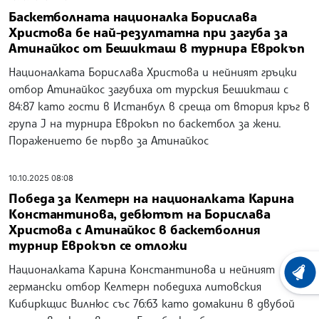
Баскетболната националка Борислава
Христова бе най-резултатна при загуба за
Атинайкос от Бешикташ в турнира Еврокъп
Националката Борислава Христова и нейният гръцки
отбор Атинайкос загубиха от турския Бешикташ с
84:87 като гости в Истанбул в среща от втория кръг в
група J на турнира Еврокъп по баскетбол за жени.
Поражението бе първо за Атинайкос
10.10.2025 08:08
Победа за Келтерн на националката Карина
Константинова, дебютът на Борислава
Христова с Атинайкос в баскетболния
турнир Еврокъп се отложи
Националката Карина Константинова и нейният
ХРОНО
германски отбор Келтерн победиха литовския
Кибиркщис Вилнюс със 76:63 като домакини в двубой