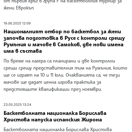
от първия кръг в група F на баскетболния турнир за
жени Еврокъп
19.06.2025 12:09
Националният отбор по баскетбол за жени
започва подготовка в Русе с контроли срещу
Румъния и мачове в Самоков, две нови имена
има в състава
По време на лагера са планирани и две контролни
срещи срещу представителния тим на Румъния, които
ще се играят на 10 и 11 юли. Очакванията са, че тези
мачове ще дадат ценна игрова практика за
предстоящите квалификации през ноември.
23.05.2025 13:24
Баскетболната националка Борислава
Христова напуска испанския Жирона
Баскетболната националка Борислава Христова