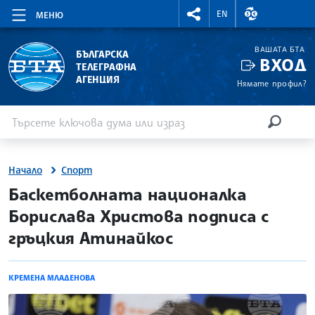
RIGHTMENU.SOCIAL
ВАЛУТНИ КУР
EN
МЕНЮ
ВАШАТА БТА
БЪЛГАРСКА
ВХОД
ТЕЛЕГРАФНА
АГЕНЦИЯ
Нямате профил?
Въведете ключова дума или израз
Търсене
ТЪРСЕН
Начало
Спорт
site.bta
Баскетболната националка
Борислава Христова подписа с
гръцкия Атинайкос
КРЕМЕНА МЛАДЕНОВА