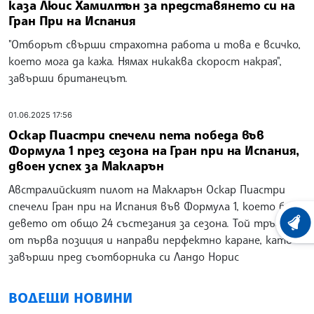
каза Люис Хамилтън за представянето си на
Гран При на Испания
"Отборът свърши страхотна работа и това е всичко,
което мога да кажа. Нямах никаква скорост накрая",
завърши британецът.
01.06.2025 17:56
Оскар Пиастри спечели пета победа във
Формула 1 през сезона на Гран при на Испания,
двоен успех за Макларън
Австралийският пилот на Макларън Оскар Пиастри
спечели Гран при на Испания във Формула 1, което бе
девето от общо 24 състезания за сезона. Той тръгна
ХРОНО
от първа позиция и направи перфектно каране, като
завърши пред съотборника си Ландо Норис
ВОДЕЩИ НОВИНИ