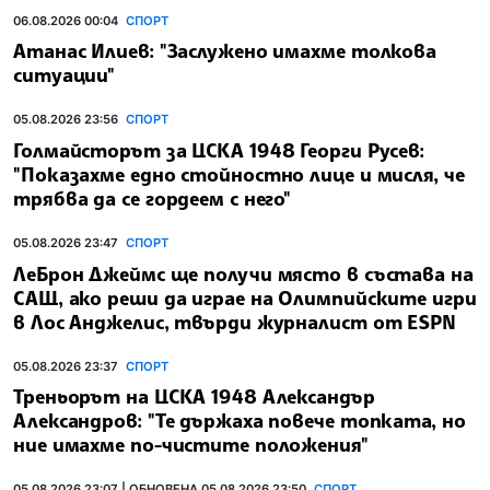
06.08.2026 00:04
СПОРТ
Атанас Илиев: "Заслужено имахме толкова
ситуации"
05.08.2026 23:56
СПОРТ
Голмайсторът за ЦСКА 1948 Георги Русев:
"Показахме едно стойностно лице и мисля, че
трябва да се гордеем с него"
05.08.2026 23:47
СПОРТ
ЛеБрон Джеймс ще получи място в състава на
САЩ, ако реши да играе на Олимпийските игри
в Лос Анджелис, твърди журналист от ESPN
05.08.2026 23:37
СПОРТ
Треньорът на ЦСКА 1948 Александър
Александров: "Те държаха повече топката, но
ние имахме по-чистите положения"
05.08.2026 23:07 | ОБНОВЕНА 05.08.2026 23:50
СПОРТ