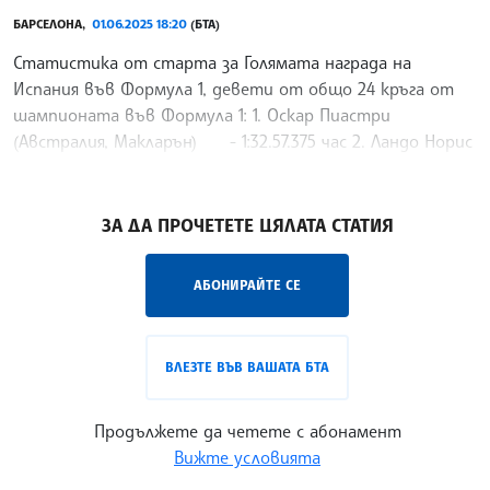
БАРСЕЛОНА,
01.06.2025 18:20
(БТА)
Статистика от старта за Голямата награда на
Испания във Формула 1, девети от общо 24 кръга от
шампионата във Формула 1: 1. Оскар Пиастри
(Австралия, Макларън) - 1:32.57.375 час 2. Ландо Норис
(Великобритания, Макларън) - на 2.471 секунди 3.
/ХБ/
ЗА ДА ПРОЧЕТЕТЕ ЦЯЛАТА СТАТИЯ
АБОНИРАЙТЕ СЕ
ВЛЕЗТЕ ВЪВ ВАШАТА БТА
Продължете да четете с абонамент
Вижте условията