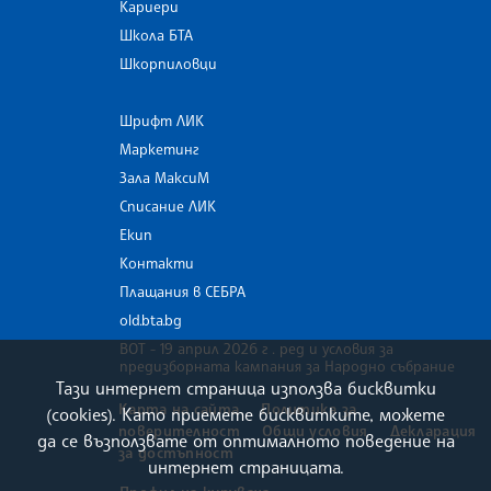
Кариери
Школа БТА
Шкорпиловци
Шрифт ЛИК
Маркетинг
Зала МаксиМ
Списание ЛИК
Екип
Контакти
Плащания в СЕБРА
old.bta.bg
ВОТ - 19 април 2026 г . ред и условия за
предизборната кампания за Народно събрание
Тази интернет страница използва бисквитки
Карта на сайта
Политика за
(cookies). Като приемете бисквитките, можете
поверителност
Общи условия
Декларация
да се възползвате от оптималното поведение на
за достъпност
интернет страницата.