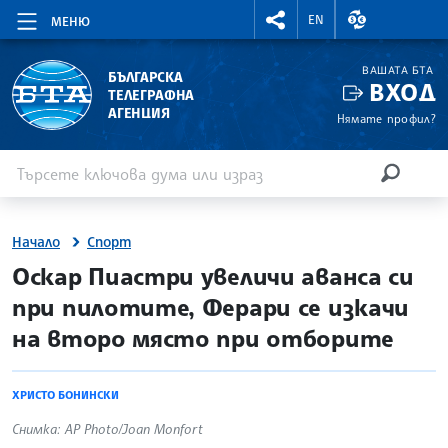
RIGHTMENU.SOCIAL
ВАЛУТНИ КУР
EN
МЕНЮ
ВАШАТА БТА
БЪЛГАРСКА
ВХОД
ТЕЛЕГРАФНА
АГЕНЦИЯ
Нямате профил?
Въведете ключова дума или израз
Търсене
ТЪРСЕН
Начало
Спорт
site.bta
Оскар Пиастри увеличи аванса си
при пилотите, Ферари се изкачи
на второ място при отборите
ХРИСТО БОНИНСКИ
Снимка: AP Photo/Joan Monfort