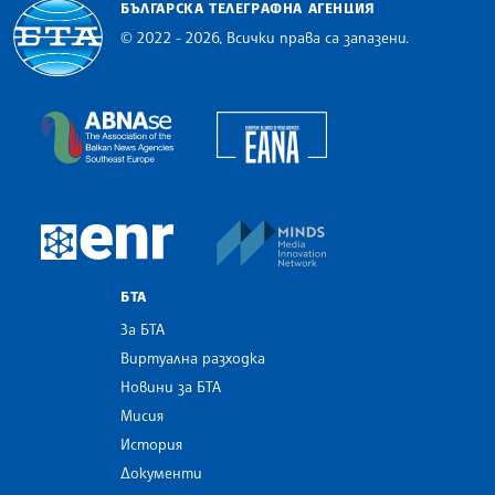
БЪЛГАРСКА ТЕЛЕГРАФНА АГЕНЦИЯ
© 2022 - 2026, Всички права са запазени.
Българска телеграфна агенция
European Alliance of N
The Assocoation of the Balkan News Agencies S
MINDS Media Innovatio
European Newsroom
БТА
За БТА
Виртуална разходка
Новини за БТА
Мисия
История
Документи