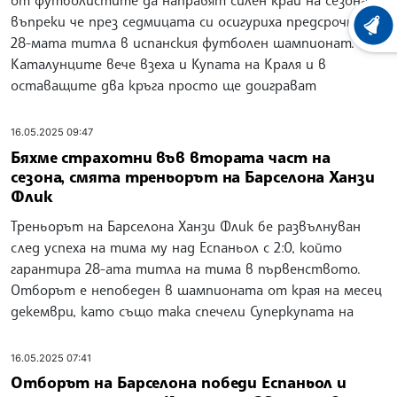
от футболистите да направят силен край на сезона,
въпреки че през седмицата си осигуриха предсрочно
ХРОНО
28-мата титла в испанския футболен шампионат.
Каталунците вече взеха и Купата на Краля и в
оставащите два кръга просто ще доиграват
16.05.2025 09:47
Бяхме страхотни във втората част на
сезона, смята треньорът на Барселона Ханзи
Флик
Треньорът на Барселона Ханзи Флик бе развълнуван
след успеха на тима му над Еспаньол с 2:0, който
гарантира 28-ата титла на тима в първенството.
Отборът е непобеден в шампионата от края на месец
декември, като също така спечели Суперкупата на
16.05.2025 07:41
Отборът на Барселона победи Еспаньол и