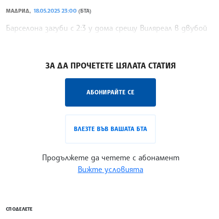
МАДРИД,
18.05.2025 23:00
(БТА)
Барселона загуби с 2:3 у дома срещу Виляреал в двубой
от 37-ия кръг в Примера дивисион.
/ИК/
ЗА ДА ПРОЧЕТЕТЕ ЦЯЛАТА СТАТИЯ
АБОНИРАЙТЕ СЕ
ВЛЕЗТЕ ВЪВ ВАШАТА БТА
Продължете да четете с абонамент
Вижте условията
СПОДЕЛЕТЕ