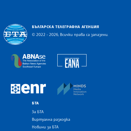
БЪЛГАРСКА ТЕЛЕГРАФНА АГЕНЦИЯ
© 2022 - 2026, Всички права са запазени.
Българска телеграфна агенция
European Alliance of N
The Assocoation of the Balkan News Agencies S
MINDS Media Innovatio
European Newsroom
БТА
За БТА
Виртуална разходка
Новини за БТА