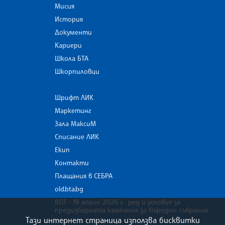
Мисия
История
Документи
Кариери
Школа БТА
Шкорпиловци
Шрифт ЛИК
Маркетинг
Зала МаксиМ
Списание ЛИК
Екип
Контакти
Плащания в СЕБРА
old.bta.bg
ВОТ - 19 април 2026 г . ред и условия за
предизборната кампания за Народно събрание
Тази интернет страница използва бисквитки