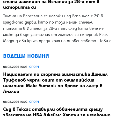
стана шампион на Испания за 28-и път в
историята си
Тимът на Барселона се наложи над Еспаньол с 2:0 в
градското дерби, като по този начин спечели
титлата в Испания за 28-и път, след като вече не
може да бъде застигнал от големия си съперник Реал
Мадрид два кръга преди края на първенството. Това е
ВОДЕЩИ НОВИНИ
08.08.2026 10:07
СПОРТ
Националът по спортна гимнастика Даниел
Трифонов черпи опит от олимпийския
шампион Макс Уитлок по време на лагер в
Англия
08.08.2026 10:02
СПОРТ
Съд в Тексас отхвърли обвиненията срещу
звездата на НБА Джеймс Хардън за незаконно