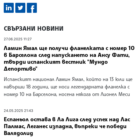
СВЪРЗАНИ НОВИНИ
27.06.2025 11:27
Ламин Ямал ще получи фланелката с номер 10
в Барселона след напускането на Ансу Фати,
твърди испанският вестник "Мундо
Депортиво"
Испанският национал Ламин Ямал, който на 13 юли ще
навърши 18 години, ще носи легендарната фланелка с
номер 10 на Барселона, носена някога от Лионел Меси
24.05.2025 21:43
Еспаньол остава в Ла Лига след успех над Лас
Палмас, Леганес изпадна, въпреки че победи
Валядолид