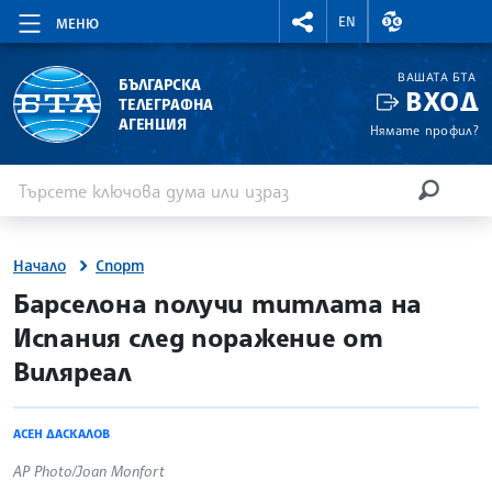
RIGHTMENU.SOCIAL
ВАЛУТНИ КУР
EN
МЕНЮ
ВАШАТА БТА
БЪЛГАРСКА
ВХОД
ТЕЛЕГРАФНА
АГЕНЦИЯ
Нямате профил?
Въведете ключова дума или израз
Търсене
ТЪРСЕН
Начало
Спорт
site.bta
Барселона получи титлата на
Испания след поражение от
Виляреал
АСЕН ДАСКАЛОВ
AP Photo/Joan Monfort