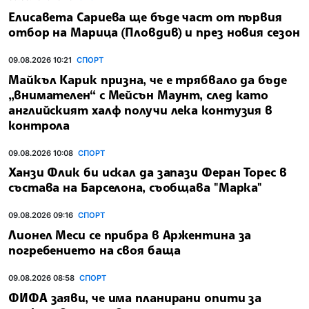
Елисавета Сариева ще бъде част от първия
отбор на Марица (Пловдив) и през новия сезон
09.08.2026 10:21
СПОРТ
Майкъл Карик призна, че е трябвало да бъде
„внимателен“ с Мейсън Маунт, след като
английският халф получи лека контузия в
контрола
09.08.2026 10:08
СПОРТ
Ханзи Флик би искал да запази Феран Торес в
състава на Барселона, съобщава "Марка"
09.08.2026 09:16
СПОРТ
Лионел Меси се прибра в Аржентина за
погребението на своя баща
09.08.2026 08:58
СПОРТ
ФИФА заяви, че има планирани опити за