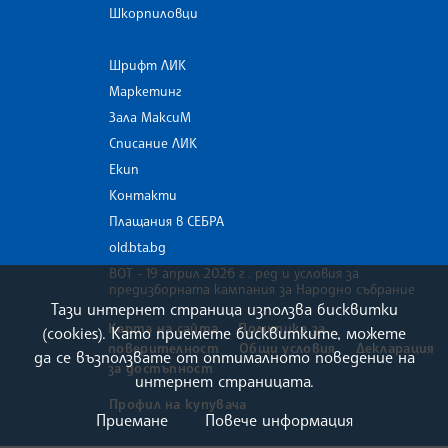
Шкорпиловци
Шрифт ЛИК
Маркетинг
Зала МаксиМ
Списание ЛИК
Екип
Контакти
Плащания в СЕБРА
old.bta.bg
ВОТ - 19 април 2026 г . ред и условия за
предизборната кампания за Народно събрание
Тази интернет страница използва бисквитки
Карта на сайта
Политика за
(cookies). Като приемете бисквитките, можете
поверителност
Общи условия
Декларация
да се възползвате от оптималното поведение на
за достъпност
интернет страницата.
Профил на купувача
Приемане
Повече информация