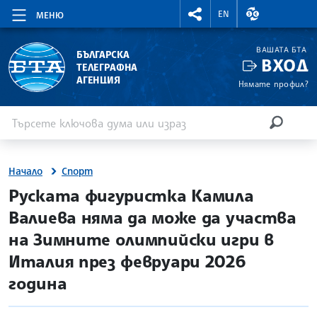
RIGHTMENU.SOCIAL
ВАЛУТНИ КУР
EN
МЕНЮ
ВАШАТА БТА
БЪЛГАРСКА
ВХОД
ТЕЛЕГРАФНА
АГЕНЦИЯ
Нямате профил?
Въведете ключова дума или израз
Търсене
ТЪРСЕН
Начало
Спорт
site.bta
Руската фигуристка Камила
Валиева няма да може да участва
на Зимните олимпийски игри в
Италия през февруари 2026
година