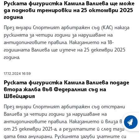
Руската фигуристка Камила Валиева ще може
да поднови тренировки на 25 октомври 2025
година
През януари Спортният арбитражен съд (КАС) наказа
рускинята за четири години за нарушаване на
антидопинговите правила. Наказанието на 18-
годишната Валиева ще изтече на 25 декември 2025
година.
17.12.2024 16:59
Руската фигуристка Камила Валиева подаде
втора жалба във Федералния съд на
Швейцария
През януари Спортният арбитражен съд отстрани
Валиева за четири години за нарушаване на
антидопинговите правила. Наказанието й влиза в сила
ХРОНО
от 25 декември 2021-а, а резултатите й след тази
дата бяха анулирани. Рускинята загуби златните си