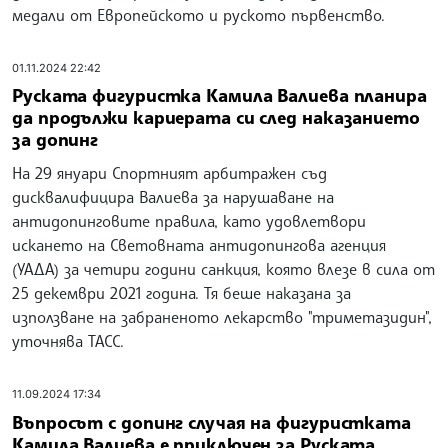
медали от Европейското и руското първенство.
01.11.2024 22:42
Руската фигуристка Камила Валиева планира
да продължи кариерата си след наказанието
за допинг
На 29 януари Спортният арбитражен съд
дисквалифицира Валиева за нарушаване на
антидопинговите правила, като удовлетвори
искането на Световната антидопингова агенция
(УАДА) за четири години санкция, която влезе в сила от
25 декември 2021 година. Тя беше наказана за
използване на забраненото лекарство "триметазидин",
уточнява ТАСС.
11.09.2024 17:34
Въпросът с допинг случая на фигуристката
Камила Валиева е приключен за Руската