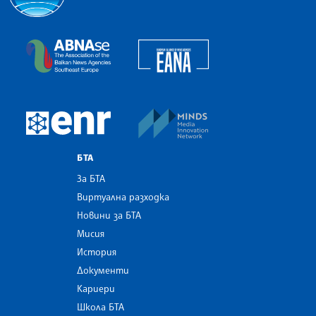
Българска телеграфна агенция
European Alliance of N
The Assocoation of the Balkan News Agencies S
MINDS Media Innovatio
European Newsroom
БТА
За БТА
Виртуална разходка
Новини за БТА
Мисия
История
Документи
Кариери
Школа БТА