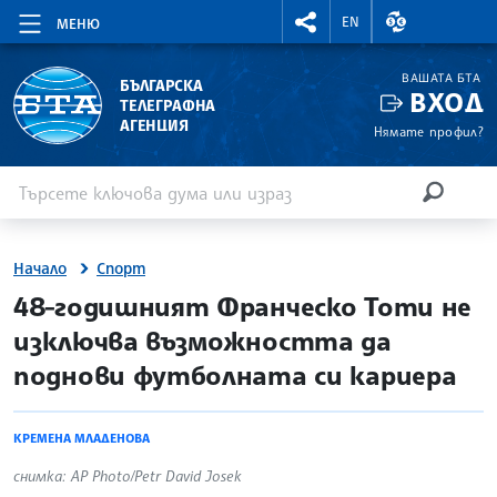
RIGHTMENU.SOCIAL
ВАЛУТНИ КУР
EN
МЕНЮ
ВАШАТА БТА
БЪЛГАРСКА
ВХОД
ТЕЛЕГРАФНА
АГЕНЦИЯ
Нямате профил?
Въведете ключова дума или израз
Търсене
ТЪРСЕН
Начало
Спорт
site.bta
48-годишният Франческо Тоти не
изключва възможността да
поднови футболната си кариера
КРЕМЕНА МЛАДЕНОВА
снимка: АP Photo/Petr David Josek