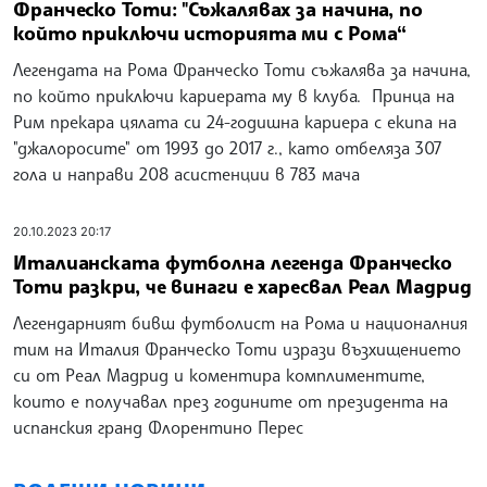
Франческо Тоти: "Съжалявах за начина, по
който приключи историята ми с Рома“
Легендата на Рома Франческо Тоти съжалява за начина,
по който приключи кариерата му в клуба. Принца на
Рим прекара цялата си 24-годишна кариера с екипа на
"джалоросите" от 1993 до 2017 г., като отбеляза 307
гола и направи 208 асистенции в 783 мача
20.10.2023 20:17
Италианската футболна легенда Франческо
Тоти разкри, че винаги е харесвал Реал Мадрид
Легендарният бивш футболист на Рома и националния
тим на Италия Франческо Тоти изрази възхищението
си от Реал Мадрид и коментира комплиментите,
които е получавал през годините от президента на
испанския гранд Флорентино Перес