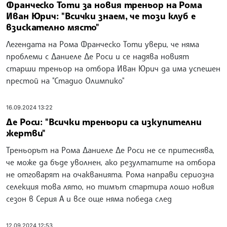
Франческо Тоти за новия треньор на Рома
Иван Юрич: "Всички знаем, че този клуб е
взискателно място"
Легендата на Рома Франческо Тоти увери, че няма
проблеми с Даниеле Де Роси и се надява новият
старши треньор на отбора Иван Юрич да има успешен
престой на "Стадио Олимпико"
16.09.2024 13:22
Де Роси: "Всички треньори са изкупителни
жертви"
Треньорът на Рома Даниеле Де Роси не се притеснява,
че може да бъде уволнен, ако резултатите на отбора
не отговарят на очакванията. Рома направи сериозна
селекция това лято, но тимът стартира лошо новия
сезон в Серия А и все още няма победа след
12.09.2024 12:53