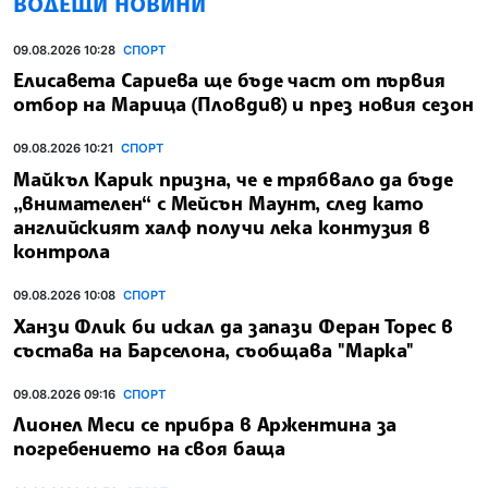
ВОДЕЩИ НОВИНИ
09.08.2026 10:28
СПОРТ
Елисавета Сариева ще бъде част от първия
отбор на Марица (Пловдив) и през новия сезон
09.08.2026 10:21
СПОРТ
Майкъл Карик призна, че е трябвало да бъде
„внимателен“ с Мейсън Маунт, след като
английският халф получи лека контузия в
контрола
09.08.2026 10:08
СПОРТ
Ханзи Флик би искал да запази Феран Торес в
състава на Барселона, съобщава "Марка"
09.08.2026 09:16
СПОРТ
Лионел Меси се прибра в Аржентина за
погребението на своя баща