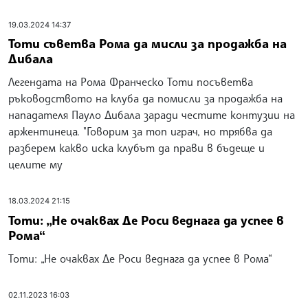
19.03.2024 14:37
Тоти съветва Рома да мисли за продажба на
Дибала
Легендата на Рома Франческо Тоти посъветва
ръководството на клуба да помисли за продажба на
нападателя Пауло Дибала заради честите контузии на
аржентинеца. "Говорим за топ играч, но трябва да
разберем какво иска клубът да прави в бъдеще и
целите му
18.03.2024 21:15
Тоти: „Не очаквах Де Роси веднага да успее в
Рома“
Тоти: „Не очаквах Де Роси веднага да успее в Рома“
02.11.2023 16:03