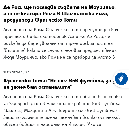
Де Роси ще последва съдбата на Моуриньо,
ако не класира Рома в Шампионска лига,
предупреди Франческо Тоти
Легендата на Рома Франческо Тоти предупреди своя
приятел и бивш съотборник Даниеле Де Роси, че
рискува да бъде уволнен от треньорския пост на
"вълците", както се случи с неговия предшественик
Жозе Моуриньо, ако Рома не се пребори за място в
11.09.2024 15:24
Франческо Тоти: "Не съм във футбола, за да
ХРОНО
не засенчвам останалите"
Легендата на Рома Франческо Тоти обясни в интервю
за Sky Sport защо в момента не работи във футбола.
"Защо аз, Малдини и Дел Пиеро не сме във футбола?
Защото големите имена засенчват всичко останали",
обясни бившият национал на Италия. "Ако си