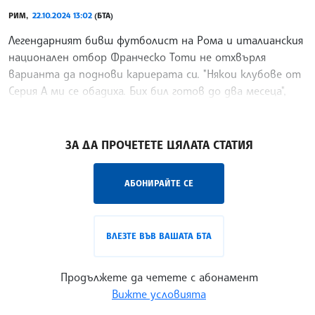
РИМ,
22.10.2024 13:02
(БТА)
Легендарният бивш футболист на Рома и италианския
национален отбор Франческо Тоти не отхвърля
варианта да поднови кариерата си. "Някои клубове от
Серия А ми се обадиха. Бих бил готов до два месеца",
заяви световният шампион с Италия от 2006 година
/КМ/
ЗА ДА ПРОЧЕТЕТЕ ЦЯЛАТА СТАТИЯ
АБОНИРАЙТЕ СЕ
ВЛЕЗТЕ ВЪВ ВАШАТА БТА
Продължете да четете с абонамент
Вижте условията