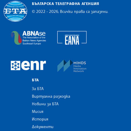
БЪЛГАРСКА ТЕЛЕГРАФНА АГЕНЦИЯ
© 2022 - 2026, Всички права са запазени.
Българска телеграфна агенция
European Alliance of N
The Assocoation of the Balkan News Agencies S
MINDS Media Innovatio
European Newsroom
БТА
За БТА
Виртуална разходка
Новини за БТА
Мисия
История
Документи