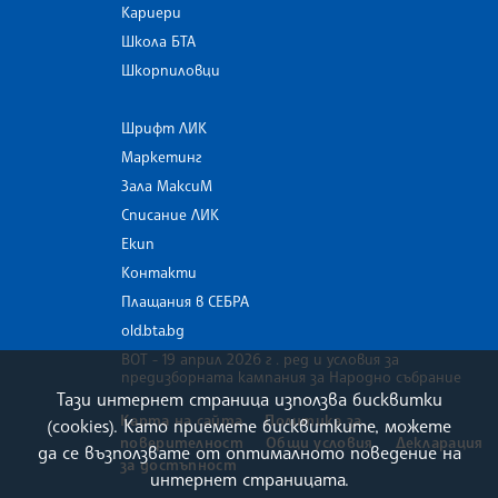
Кариери
Школа БТА
Шкорпиловци
Шрифт ЛИК
Маркетинг
Зала МаксиМ
Списание ЛИК
Екип
Контакти
Плащания в СЕБРА
old.bta.bg
ВОТ - 19 април 2026 г . ред и условия за
предизборната кампания за Народно събрание
Тази интернет страница използва бисквитки
Карта на сайта
Политика за
(cookies). Като приемете бисквитките, можете
поверителност
Общи условия
Декларация
да се възползвате от оптималното поведение на
за достъпност
интернет страницата.