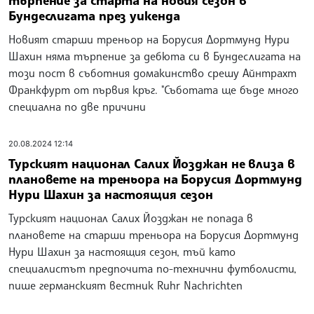
търпение за старта на новия сезон в
Бундеслигата през уикенда
Новият старши треньор на Борусия Дортмунд Нури
Шахин няма търпение за дебюта си в Бундеслигата на
този пост в съботния домакинство срешу Айнтрахт
Франкфурт от първия кръг. "Съботата ще бъде много
специална по две причини
20.08.2024 12:14
Турският национал Салих Йозджан не влиза в
плановете на треньора на Борусия Дортмунд
Нури Шахин за настоящия сезон
Турският национал Салих Йозджан не попада в
плановете на старши треньора на Борусия Дортмунд
Нури Шахин за настоящия сезон, тъй като
специалистът предпочита по-технични футболисти,
пише германският вестник Ruhr Nachrichten