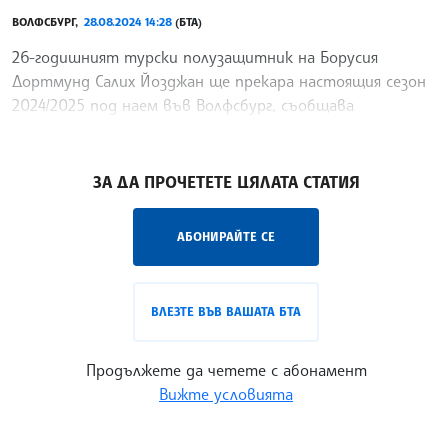
ВОЛФСБУРГ,
28.08.2024 14:28
(БТА)
26-годишният турски полузащитник на Борусия
Дортмунд Салих Йозджан ще прекара настоящия сезон
2024/2025 под наем във Волфсбург, съобщава
германското издание Ruhr Nachrichten
/КМ/
ЗА ДА ПРОЧЕТЕТЕ ЦЯЛАТА СТАТИЯ
АБОНИРАЙТЕ СЕ
ВЛЕЗТЕ ВЪВ ВАШАТА БТА
Продължете да четете с абонамент
Вижте условията