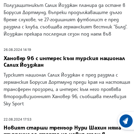
Полузащитникът Салих Йозджан планира да остане в
Борусия Дортмунд, въпреки продължаващите дълго
време слухове, че 27-годишният футболист е пред
раздяла с клуба, съобщава германският вестник "Билд".
Йозджан прекара последния сезон под наем във
26.08.2024 14:19
Хановер 96 с интерес към турския национал
Салих Йозджан
Турският национал Салих Йозджан е пред раздяла с
германския Борусия Дортмунд преди края на настоящия
трансферен прозорец, а интерес към него проявява
втородивизионният Хановер 96, съобщава телевизия
Sky Sport
22.08.2024 17:53
ХРОНО
Новият старши треньор Нури Шахин няма