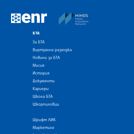
MINDS Media Innovatio
European Newsroom
БТА
За БТА
Виртуална разходка
Новини за БТА
Мисия
История
Документи
Кариери
Школа БТА
Шкорпиловци
Шрифт ЛИК
Маркетинг