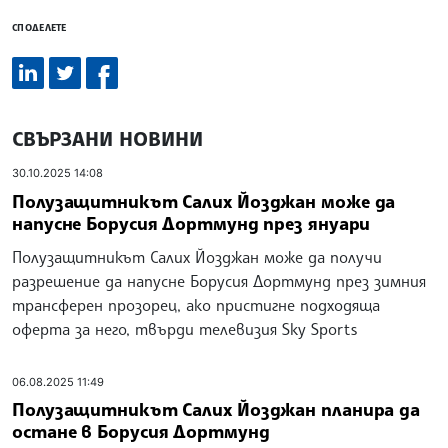
СПОДЕЛЕТЕ
СВЪРЗАНИ НОВИНИ
30.10.2025 14:08
Полузащитникът Салих Йозджан може да
напусне Борусия Дортмунд през януари
Полузащитникът Салих Йозджан може да получи
разрешение да напусне Борусия Дортмунд през зимния
трансферен прозорец, ако пристигне подходяща
оферта за него, твърди телевизия Sky Sports
06.08.2025 11:49
Полузащитникът Салих Йозджан планира да
остане в Борусия Дортмунд