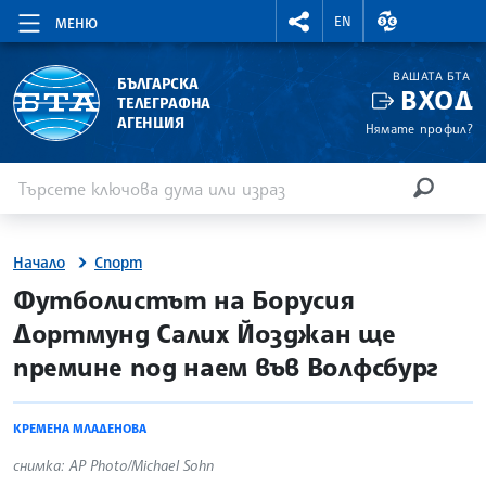
RIGHTMENU.SOCIAL
ВАЛУТНИ КУР
EN
МЕНЮ
ВАШАТА БТА
БЪЛГАРСКА
ВХОД
ТЕЛЕГРАФНА
АГЕНЦИЯ
Нямате профил?
Въведете ключова дума или израз
Търсене
ТЪРСЕН
Начало
Спорт
site.bta
Футболистът на Борусия
Дортмунд Салих Йозджан ще
премине под наем във Волфсбург
КРЕМЕНА МЛАДЕНОВА
снимка: AP Photo/Michael Sohn