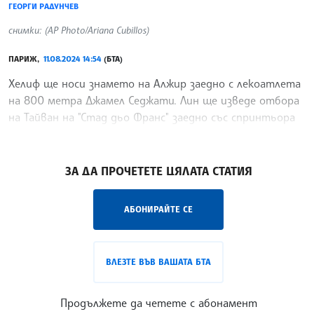
ГЕОРГИ РАДУНЧЕВ
снимки: (AP Photo/Ariana Cubillos)
ПАРИЖ,
11.08.2024 14:54
(БТА)
Хелиф ще носи знамето на Алжир заедно с лекоатлета
на 800 метра Джамел Седжати. Лин ще изведе отбора
на Тайван на "Стад дьо Франс" заедно със спринтьора
на 200 метра Ян Чун-Хан.
/ИК/
ЗА ДА ПРОЧЕТЕТЕ ЦЯЛАТА СТАТИЯ
АБОНИРАЙТЕ СЕ
ВЛЕЗТЕ ВЪВ ВАШАТА БТА
Продължете да четете с абонамент