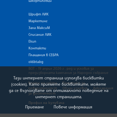
Шкорпиловци
Шрифт ЛИК
Маркетинг
Зала МаксиМ
Списание ЛИК
Екип
Контакти
Плащания в СЕБРА
old.bta.bg
ВОТ - 19 април 2026 г . ред и условия за
предизборната кампания за Народно събрание
Тази интернет страница използва бисквитки
Карта на сайта
Политика за
(cookies). Като приемете бисквитките, можете
поверителност
Общи условия
Декларация
да се възползвате от оптималното поведение на
за достъпност
интернет страницата.
Профил на купувача
Приемане
Повече информация