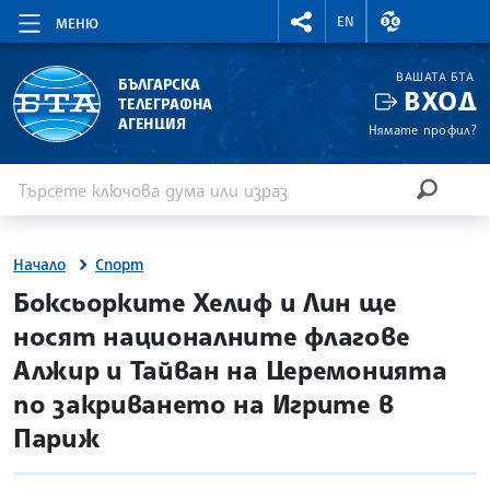
RIGHTMENU.SOCIAL
ВАЛУТНИ КУР
EN
МЕНЮ
ВАШАТА БТА
БЪЛГАРСКА
ВХОД
ТЕЛЕГРАФНА
АГЕНЦИЯ
Нямате профил?
Въведете ключова дума или израз
Търсене
ТЪРСЕН
Начало
Спорт
site.bta
Боксьорките Хелиф и Лин ще
носят националните флагове
Алжир и Тайван на Церемонията
по закриването на Игрите в
Париж