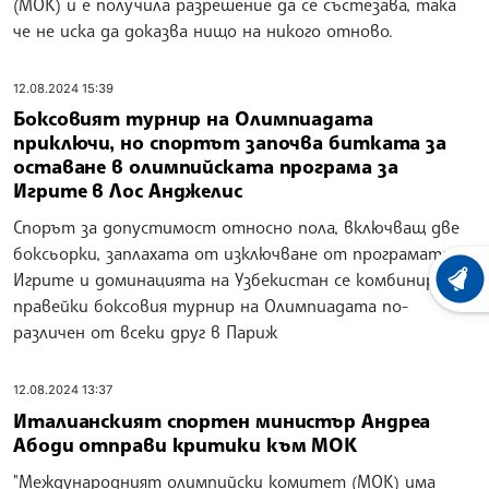
(МОК) и е получила разрешение да се състезава, така
че не иска да доказва нищо на никого отново.
12.08.2024 15:39
Боксовият турнир на Олимпиадата
приключи, но спортът започва битката за
оставане в олимпийската програма за
Игрите в Лос Анджелис
Спорът за допустимост относно пола, включващ две
боксьорки, заплахата от изключване от програмата на
Игрите и доминацията на Узбекистан се комбинираха,
ХРОНО
правейки боксовия турнир на Олимпиадата по-
различен от всеки друг в Париж
12.08.2024 13:37
Италианският спортен министър Андреа
Абоди отправи критики към МОК
"Международният олимпийски комитет (МОК) има