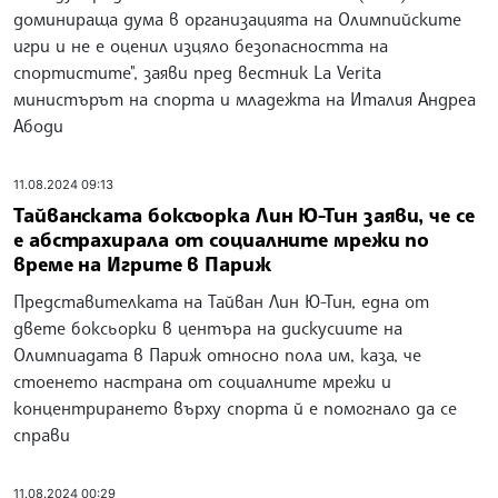
доминираща дума в организацията на Олимпийските
игри и не е оценил изцяло безопасността на
спортистите", заяви пред вестник La Verita
министърът на спорта и младежта на Италия Андреа
Абоди
11.08.2024 09:13
Тайванската боксьорка Лин Ю-Тин заяви, че се
е абстрахирала от социалните мрежи по
време на Игрите в Париж
Представителката на Тайван Лин Ю-Тин, една от
двете боксьорки в центъра на дискусиите на
Олимпиадата в Париж относно пола им, каза, че
стоенето настрана от социалните мрежи и
концентрирането върху спорта й е помогнало да се
справи
11.08.2024 00:29