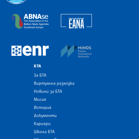
Българска телеграфна агенция
European Alliance of N
The Assocoation of the Balkan News Agencies S
MINDS Media Innovatio
European Newsroom
БТА
За БТА
Виртуална разходка
Новини за БТА
Мисия
История
Документи
Кариери
Школа БТА