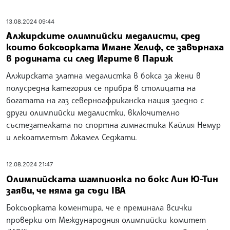
13.08.2024 09:44
Алжирските олимпийски медалисти, сред
които боксьорката Имане Хелиф, се завърнаха
в родината си след Игрите в Париж
Алжирската златна медалистка в бокса за жени в
полусредна категория се прибра в столицата на
богатата на газ северноафриканска нация заедно с
други олимпийски медалистки, включително
състезателката по спортна гимнастика Кайлия Немур
и лекоатлетът Джамел Седжати.
12.08.2024 21:47
Олимпийската шампионка по бокс Лин Ю-Тин
заяви, че няма да съди IBA
Боксьорката коментира, че е преминала всички
проверки от Международния олимпийски комитет