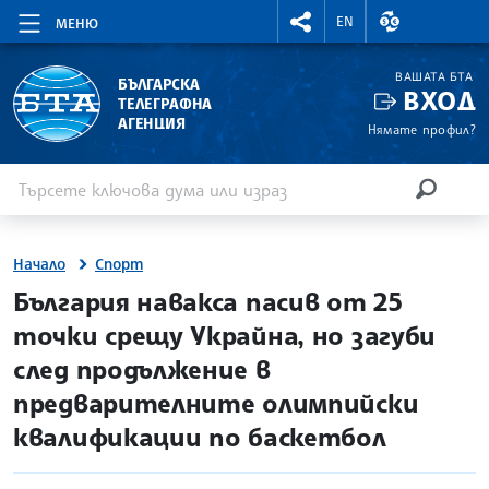
RIGHTMENU.SOCIAL
ВАЛУТНИ КУР
EN
МЕНЮ
ВАШАТА БТА
БЪЛГАРСКА
ВХОД
ТЕЛЕГРАФНА
АГЕНЦИЯ
Нямате профил?
Въведете ключова дума или израз
Търсене
ТЪРСЕН
Начало
Спорт
site.bta
България навакса пасив от 25
точки срещу Украйна, но загуби
след продължение в
предварителните олимпийски
квалификации по баскетбол