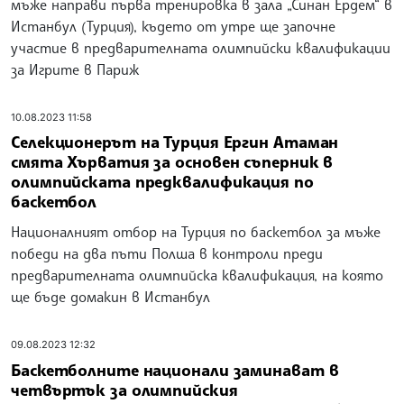
мъже направи първа тренировка в зала „Синан Ердем“ в
Истанбул (Турция), където от утре ще започне
участие в предварителната олимпийски квалификации
за Игрите в Париж
10.08.2023 11:58
Селекционерът на Турция Ергин Атаман
смята Хърватия за основен съперник в
олимпийската предквалификация по
баскетбол
Националният отбор на Турция по баскетбол за мъже
победи на два пъти Полша в контроли преди
предварителната олимпийска квалификация, на която
ще бъде домакин в Истанбул
09.08.2023 12:32
Баскетболните национали заминават в
четвъртък за олимпийския