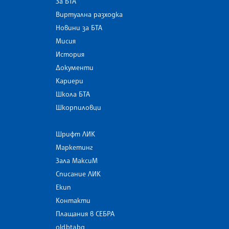
За БТА
Виртуална разходка
Новини за БТА
Мисия
История
Документи
Кариери
Школа БТА
Шкорпиловци
Шрифт ЛИК
Маркетинг
Зала МаксиМ
Списание ЛИК
Екип
Контакти
Плащания в СЕБРА
old.bta.bg