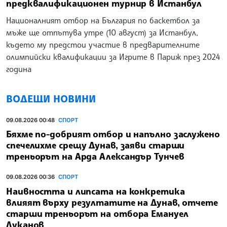
предквалификационен турнир в Истанбул
Националният отбор на България по баскетбол за
мъже ще отпътува утре (10 август) за Истанбул,
където му предстои участие в предварителните
олимпийски квалификации за Игрите в Париж през 2024
година
ВОДЕЩИ НОВИНИ
09.08.2026 00:48
СПОРТ
Бяхме по-добрият отбор и напълно заслужено
спечелихме срещу Дунав, заяви старши
треньорът на Арда Александър Тунчев
09.08.2026 00:36
СПОРТ
Наивността и липсата на конкретика
влияят върху резултатите на Дунав, отчете
старши треньорът на отбора Емануел
Луканов