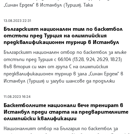
„Синан Ердем“ в Истанбул (Турция). Така
13.08.2023 22:31
Българският национален тим по баскетбол
отстъпи пред Турция на олимпийския
предквалификационен турнир в Истанбул
Българският национален отбор по баскетбол за мъже
отстъпи пред Турция с 66:104 (13:28, 9:24, 26:29, 18:23)
във втория си мач от група С на олимпийския
предквалификационен турнир в зала „Синан Ердем“ в
Истанбул (Турция) и загуби шансове да продължи
11.08.2023 16:24
Баскетболните национали вече тренират в
Истанбул преди старта на предварителните
олимпийски квалификации
Националният отбор на България по баскетбол за