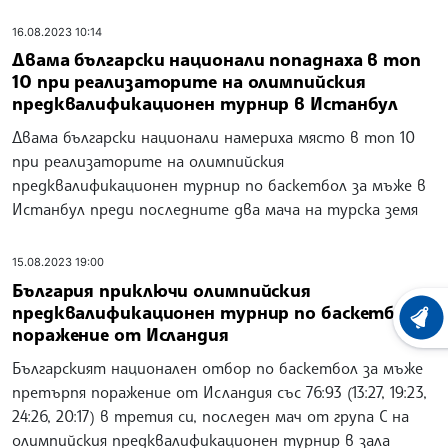
16.08.2023 10:14
Двама български национали попаднаха в топ
10 при реализаторите на олимпийския
предквалификационен турнир в Истанбул
Двама български национали намериха място в топ 10
при реализаторите на олимпийския
предквалификационен турнир по баскетбол за мъже в
Истанбул преди последните два мача на турска земя
15.08.2023 19:00
България приключи олимпийския
предквалификационен турнир по баскетбол с
ХРОНО
поражение от Исландия
Българският национален отбор по баскетбол за мъже
претърпя поражение от Исландия със 76:93 (13:27, 19:23,
24:26, 20:17) в третия си, последен мач от група С на
олимпийския предквалификационен турнир в зала