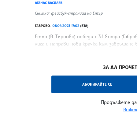
АТАНАС ВАСИЛЕВ
Снимка: фейсбук-страница на Етър
ГАБРОВО,
08.04.2023 17:02
(БТА)
Етър (В. Търново) победи с 3:1 Янтра (Габр
лига и направи нова крачка към завръщане 
водят с 9 пред 3-ия ФК Крумовград. Два го
/АВ/
ЗА ДА ПРОЧЕТ
АБОНИРАЙТЕ СЕ
Продължете да
Вижте