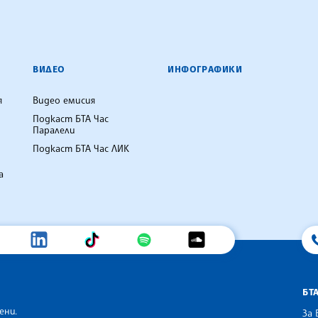
ВИДЕО
ИНФОГРАФИКИ
я
Видео емисия
Подкаст БТА Час
Паралели
Подкаст БТА Час ЛИК
а
БТ
ени.
За 