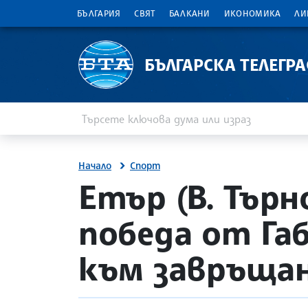
БЪЛГАРИЯ
СВЯТ
БАЛКАНИ
ИКОНОМИКА
ЛИ
БЪЛГАРСКА ТЕЛЕГР
Въведете ключова дума или израз
Търсене
Начало
Спорт
site.bta
Етър (В. Тър
победа от Га
към завръщан