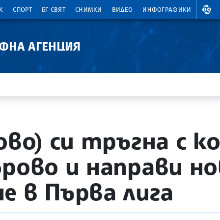
ВАЛ
К
СПОРТ
БГ СВЯТ
СНИМКИ
ВИДЕО
ИНФОГРАФИКИ
АФНА АГЕНЦИЯ
ново) си тръгна с 
брово и направи но
е в Първа лига