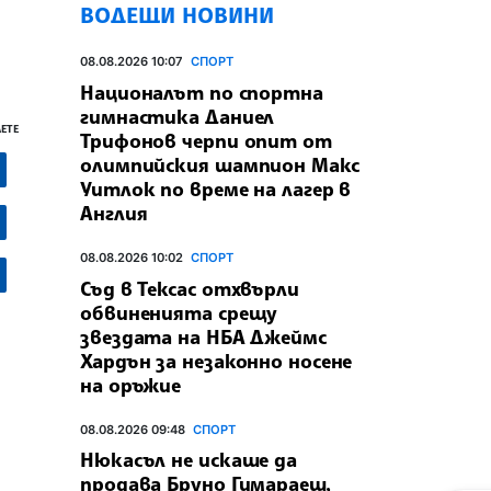
ВОДЕЩИ НОВИНИ
08.08.2026 10:07
СПОРТ
Националът по спортна
гимнастика Даниел
ЕТЕ
Трифонов черпи опит от
олимпийския шампион Макс
Уитлок по време на лагер в
Англия
08.08.2026 10:02
СПОРТ
Съд в Тексас отхвърли
обвиненията срещу
звездата на НБА Джеймс
Хардън за незаконно носене
на оръжие
08.08.2026 09:48
СПОРТ
Нюкасъл не искаше да
продава Бруно Гимараеш,