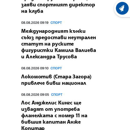
заяви спортният директор
ХРОНО
на клуба
08.08.2026 09:19
СПОРТ
Международният кънки
съюз предостави неутрален
статут на руските
фигуристки Камила Валиева
и Александра Трусова
08.08.2026 09:10
СПОРТ
Локомотив (Стара Загора)
привлече бивш национал
08.08.2026 09:05
СПОРТ
Лос Анджелис Кингс ще
извадят от употреба
фланелката с номер 11 на
бившия капитан Анже
Копитар