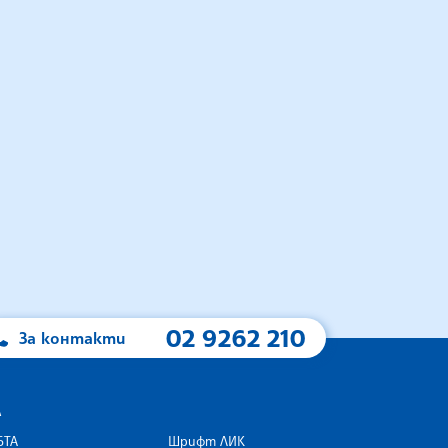
02 9262 210
За контакти
А
БТА
Шрифт ЛИК