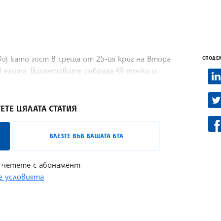
ово) като гост в среща от 25-ия кръг на Втора
СПОДЕЛ
в елита. Виолетовите събраха 49 точки и
ла за успеха на гостите вкара Мартин
ЕТЕ ЦЯЛАТА СТАТИЯ
ВЛЕЗТЕ ВЪВ ВАШАТА БТА
 четете с абонамент
 условията