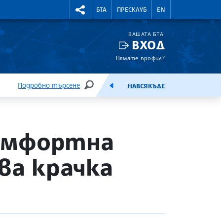
УТНИ КУРСОВЕ
RIGHTMENU.SOCIAL
БТА
ПРЕСКЛУБ
EN
ВАШАТА БТА
ВХОД
Нямате профил?
Подробно търсене
НАВСЯКЪДЕ
ТЪРСЕНЕ
ЕМИСИЯ
комфортна
ва крачка