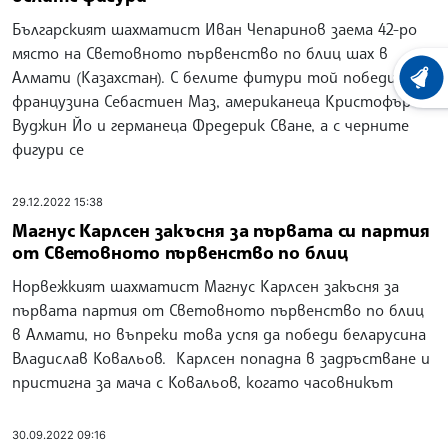
Българският шахматист Иван Чепаринов заема 42-ро
място на Световното първенство по блиц шах в
Алмати (Казахстан). С белите фитури той победи
ХРОНО
французина Себастиен Маз, американеца Кристофър
Вуджин Йо и германеца Фредерик Сване, а с черните
фигури се
29.12.2022 15:38
Магнус Карлсен закъсня за първата си партия
от Световното първенство по блиц
Норвежкият шахматист Магнус Карлсен закъсня за
първата партия от Световното първенство по блиц
в Алмати, но въпреки това успя да победи беларусина
Владислав Ковальов. Карлсен попадна в задръстване и
пристигна за мача с Ковальов, когато часовникът
30.09.2022 09:16