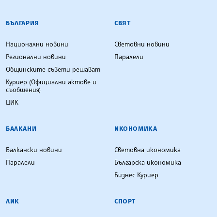
БЪЛГАРСКА ТЕЛЕГРАФНА АГЕНЦИЯ
БЪЛГАРИЯ
СВЯТ
Национални новини
Световни новини
Регионални новини
Паралели
Общинските съвети решават
Куриер (Официални актове и
съобщения)
ЦИК
БАЛКАНИ
ИКОНОМИКА
Балкански новини
Световна икономика
Паралели
Българска икономика
Бизнес Куриер
ЛИК
СПОРТ