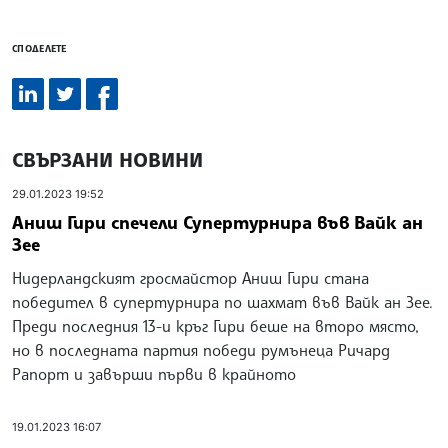
СПОДЕЛЕТЕ
СВЪРЗАНИ НОВИНИ
29.01.2023 19:52
Аниш Гири спечели Супертурнира във Вайк ан
Зее
Нидерландският гросмайстор Аниш Гири стана
победител в супертурнира по шахмат във Вайк ан Зее.
Преди последния 13-и кръг Гири беше на второ място,
но в последната партия победи румънеца Ричард
Рапорт и завърши първи в крайното
19.01.2023 16:07