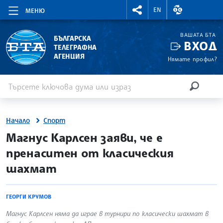
RIGHTMENU.SOCIAL
ВАЛУТНИ КУР
EN
МЕНЮ
ВАШАТА БТА
БЪЛГАРСКА
ВХОД
ТЕЛЕГРАФНА
АГЕНЦИЯ
Нямате профил?
Въведете ключова дума или израз
Търсене
ТЪРСЕН
Начало
Спорт
site.bta
Магнус Карлсен заяви, че е
пренаситен от класическия
шахмат
ГЕОРГИ КРУМОВ
Магнус Карлсен няма да играе в турнири по класически шахмат в