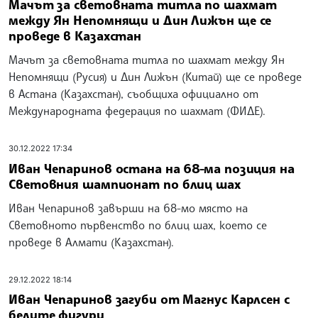
Мачът за световната титла по шахмат
между Ян Непомнящи и Дин Лижън ще се
проведе в Казахстан
Мачът за световната титла по шахмат между Ян
Непомнящи (Русия) и Дин Лижън (Китай) ще се проведе
в Астана (Казахстан), съобщиха официално от
Международната федерация по шахмат (ФИДЕ).
30.12.2022 17:34
Иван Чепаринов остана на 68-ма позиция на
Световния шампионат по блиц шах
Иван Чепаринов завърши на 68-мо място на
Световното първенство по блиц шах, което се
проведе в Алмати (Казахстан).
29.12.2022 18:14
Иван Чепаринов загуби от Магнус Карлсен с
белите фигури