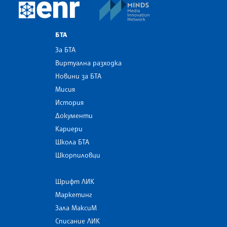
MINDS Media Innovatio
European Newsroom
БТА
За БТА
Виртуална разходка
Новини за БТА
Мисия
История
Документи
Кариери
Школа БТА
Шкорпиловци
Шрифт ЛИК
Маркетинг
Зала МаксиМ
Списание ЛИК