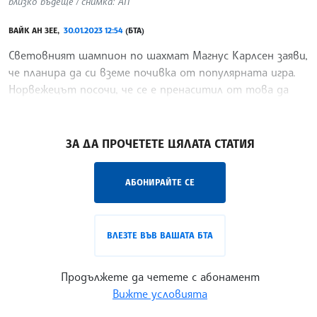
близко бъдеще / снимка: АП
ВАЙК АН ЗЕЕ,
30.01.2023 12:54
(БТА)
Световният шампион по шахмат Магнус Карлсен заяви,
че планира да си вземе почивка от популярната игра.
Норвежецът посочи, че се е пренаситил от това да
играе класически шахмат
/ГК/
ЗА ДА ПРОЧЕТЕТЕ ЦЯЛАТА СТАТИЯ
АБОНИРАЙТЕ СЕ
ВЛЕЗТЕ ВЪВ ВАШАТА БТА
Продължете да четете с абонамент
Вижте условията