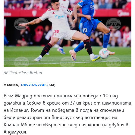
AP Photo/Jose Breton
МАДРИД,
17.05.2026 22:46
(БТА)
Реал Мадрид постигна минимална победа с 1:0 над
домакина Севиля в среща от 37-ия кръг от шампионата
на Испания. Голът на победата в полза на столичани
беше реализиран от Винисиус след асистенция на
Килиан Мбапе четвърт час след началото на двубоя в
Андалусия.