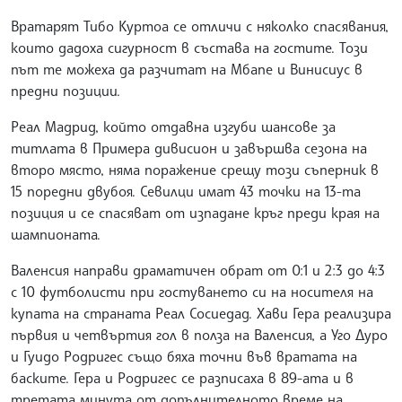
Вратарят Тибо Куртоа се отличи с няколко спасявания,
които дадоха сигурност в състава на гостите. Този
път те можеха да разчитат на Мбапе и Винисиус в
предни позиции.
Реал Мадрид, който отдавна изгуби шансове за
титлата в Примера дивисион и завършва сезона на
второ място, няма поражение срещу този съперник в
15 поредни двубоя. Севилци имат 43 точки на 13-та
позиция и се спасяват от изпадане кръг преди края на
шампионата.
Валенсия направи драматичен обрат от 0:1 и 2:3 до 4:3
с 10 футболисти при гостуването си на носителя на
купата на страната Реал Сосиедад. Хави Гера реализира
първия и четвъртия гол в полза на Валенсия, а Уго Дуро
и Гуидо Родригес също бяха точни във вратата на
баските. Гера и Родригес се разписаха в 89-ата и в
третата минута от допълнителното време на