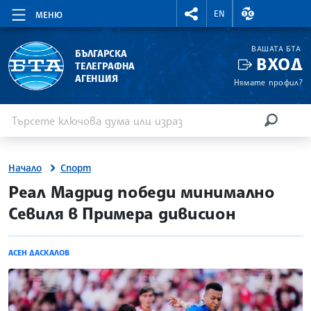
RIGHTMENU.SOCIAL
ВАЛУТНИ КУР
EN
МЕНЮ
ВАШАТА БТА
БЪЛГАРСКА
ВХОД
ТЕЛЕГРАФНА
АГЕНЦИЯ
Нямате профил?
Въведете ключова дума или израз
Търсене
ТЪРСЕН
Начало
Спорт
site.bta
Реал Мадрид победи минимално
Севиля в Примера дивисион
АСЕН ДАСКАЛОВ