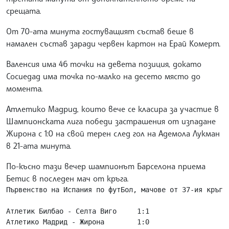
срещата.
От 70-ата минута гостуващият състав беше в
намален състав заради червен картон на Ерай Комерт.
Валенсия има 46 точки на девета позиция, докато
Сосиедад има точка по-малко на десето място до
момента.
Атлетико Мадрид, които вече се класира за участие в
Шампионската лига победи застрашения от изпадане
Жирона с 1:0 на свой терен след гол на Адемола Лукман
в 21-ата минута.
По-късно тази вечер шампионът Барселона приема
Бетис в последен мач от кръга.
Първенство на Испания по футБол, мачове от 37-ия кръг:

Атлетик Билбао - Селта Виго     1:1

Атлетико Мадрид - Жирона        1:0
