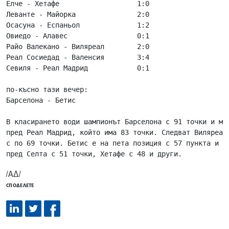
Елче - Хетафе                   1:0

Леванте - Майорка               2:0

Осасуна - Еспаньол              1:2

Овиедо - Алавес                 0:1

Райо Валекано - Виляреал        2:0

Реал Сосиедад - Валенсия        3:4

Севиля - Реал Мадрид            0:1  

по-късно тази вечер: 

Барселона - Бетис

В класирането води шампионът Барселона с 91 точки и мач
пред Реал Мадрид, който има 83 точки. Следват Виляреал
с по 69 точки. Бетис е на пета позиция с 57 пункта и м
пред Селта с 51 точки, Хетафе с 48 и други.
/АД/
СПОДЕЛЕТЕ