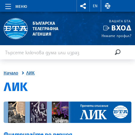
RIGHTMENU.SOCIAL
ВАЛУТНИ КУР
EN
МЕНЮ
ВАШАТА БТА
БЪЛГАРСКА
ВХОД
ТЕЛЕГРАФНА
АГЕНЦИЯ
Нямате профил?
Въведете ключова дума или израз
Търсене
ТЪРСЕН
Начало
ЛИК
ЛИК
Филтрирайте по период