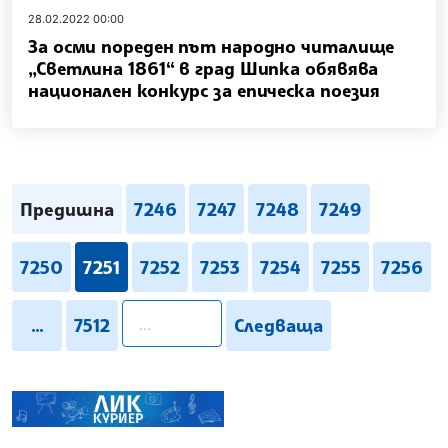
28.02.2022 00:00
За осми пореден път народно читалище
„Светлина 1861“ в град Шипка обявява
национален конкурс за епическа поезия
Предишна
7246
7247
7248
7249
7250
7251
7252
7253
7254
7255
7256
pagination.search
...
7512
Следваща