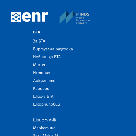
MINDS Media Innovatio
European Newsroom
БТА
За БТА
Виртуална разходка
Новини за БТА
Мисия
История
Документи
Кариери
Школа БТА
Шкорпиловци
Шрифт ЛИК
Маркетинг
Зала МаксиМ