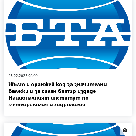
28.02.2022 09:09
Жълт и оранжев код за значителни
валежи и за силен вятър издаде
Националният институт по
метеорология и хидрология
news.i