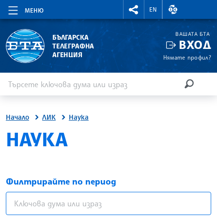
RIGHTMENU.SOCIAL
ВАЛУТНИ КУР
EN
МЕНЮ
ВАШАТА БТА
БЪЛГАРСКА
ВХОД
ТЕЛЕГРАФНА
АГЕНЦИЯ
Нямате профил?
Въведете ключова дума или израз
Търсене
ТЪРСЕН
Начало
ЛИК
Наука
НАУКА
Филтрирайте по период