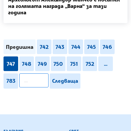
на голямата награда „Варна“ за тази
година
Предишна
742
743
744
745
746
747
748
749
750
751
752
...
pagination.search
783
Следваща
БЪЛГАРСКА ТЕЛЕГРАФНА АГЕНЦИЯ
БЪЛГАРИЯ
СВЯТ