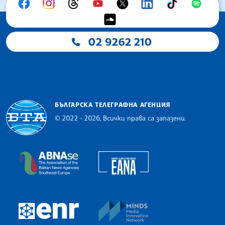
02 9262 210
БЪЛГАРСКА ТЕЛЕГРАФНА АГЕНЦИЯ
© 2022 - 2026, Всички права са запазени.
Българска телеграфна агенция
European Alliance of N
The Assocoation of the Balkan News Agencies S
MINDS Media Innovatio
European Newsroom