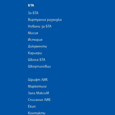
БТА
За БТА
Виртуална разходка
Новини за БТА
Мисия
История
Документи
Кариери
Школа БТА
Шкорпиловци
Шрифт ЛИК
Маркетинг
Зала МаксиМ
Списание ЛИК
Екип
Контакти