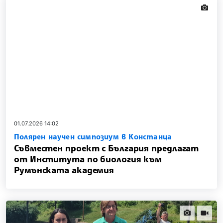
news.i
01.07.2026 14:02
Полярен научен симпозиум в Констанца
Съвместен проект с България предлагат
от Института по биология към
Румънската академия
news.images
news.vi