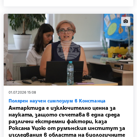
news.i
01.07.2026 15:08
Полярен научен симпозиум в Констанца
Антарктида е изключително ценна за
науката, защото съчетава в една среда
различни екстремни фактори, каза
Роксана Уцою от румънския институт за
изследвания в областта на биологичните