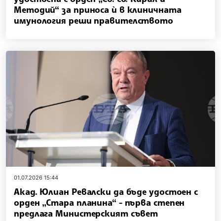
Методий“ за приноса ѝ в клиничната
имунология реши правителството
01.07.2026 15:44
Акад. Юлиан Ревалски да бъде удостоен с
орден „Стара планина“ - първа степен
предлага Министерският съвет