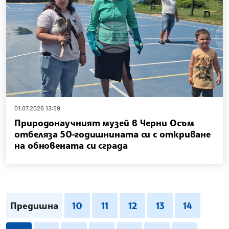
01.07.2026 13:59
Природонаучният музей в Черни Осъм
отбеляза 50-годишнината си с откриване
на обновената си сграда
Предишна
10
11
12
13
14