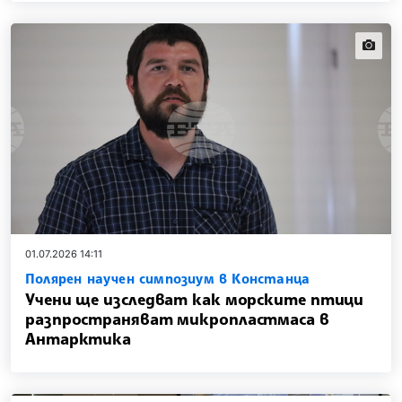
news.i
01.07.2026 14:11
Полярен научен симпозиум в Констанца
Учени ще изследват как морските птици
разпространяват микропластмаса в
Антарктика