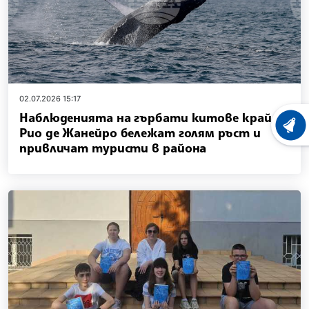
02.07.2026 15:17
Наблюденията на гърбати китове край
ХРОНО
Рио де Жанейро бележат голям ръст и
привличат туристи в района