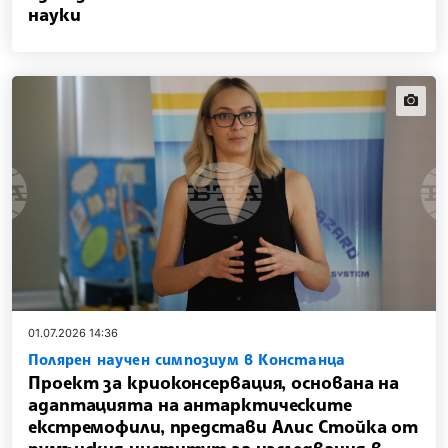
науки
news.i
01.07.2026 14:36
Полярен научен симпозиум в Констанца
Проект за криоконсервация, основана на
адаптацията на антарктическите
екстремофили, представи Алис Стойка от