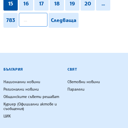
15
16
17
18
19
20
...
pagination.search
783
Следваща
БЪЛГАРСКА ТЕЛЕГРАФНА АГЕНЦИЯ
БЪЛГАРИЯ
СВЯТ
Национални новини
Световни новини
Регионални новини
Паралели
Общинските съвети решават
Куриер (Официални актове и
съобщения)
ЦИК