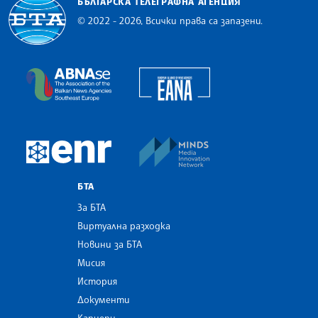
БЪЛГАРСКА ТЕЛЕГРАФНА АГЕНЦИЯ
© 2022 - 2026, Всички права са запазени.
Българска телеграфна агенция
European Alliance of N
The Assocoation of the Balkan News Agencies S
MINDS Media Innovatio
European Newsroom
БТА
За БТА
Виртуална разходка
Новини за БТА
Мисия
История
Документи