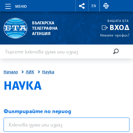
RIGHTMENU.SOCIAL
ВАЛУТНИ КУР
EN
МЕНЮ
ВАШАТА БТА
БЪЛГАРСКА
ВХОД
ТЕЛЕГРАФНА
АГЕНЦИЯ
Нямате профил?
Въведете ключова дума или израз
Търсене
ТЪРСЕН
Начало
ЛИК
Наука
НАУКА
Филтрирайте по период