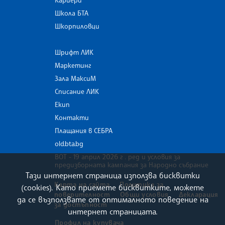
Кариери
Школа БТА
Шкорпиловци
Шрифт ЛИК
Маркетинг
Зала МаксиМ
Списание ЛИК
Екип
Контакти
Плащания в СЕБРА
old.bta.bg
ВОТ - 19 април 2026 г . ред и условия за
предизборната кампания за Народно събрание
Тази интернет страница използва бисквитки
Карта на сайта
Политика за
(cookies). Като приемете бисквитките, можете
поверителност
Общи условия
Декларация
да се възползвате от оптималното поведение на
за достъпност
интернет страницата.
Профил на купувача