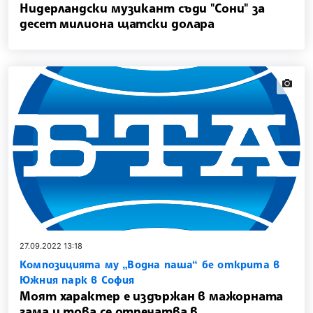
Нидерландски музикант съди "Сони" за
десет милиона щатски долара
news.i
27.09.2022 13:18
Композицията му „Водна паша“ бе открита в
Южния парк в София
Моят характер е издържан в мажорната
гама и това се отпечатва в