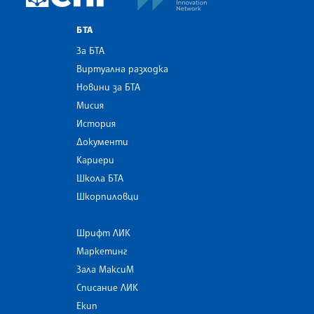
БТА
За БТА
Виртуална разходка
Новини за БТА
Мисия
История
Документи
Кариери
Школа БТА
Шкорпиловци
Шрифт ЛИК
Маркетинг
Зала МаксиМ
Списание ЛИК
Екип