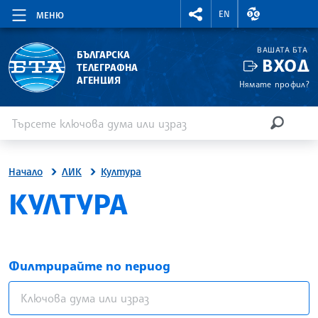
RIGHTMENU.SOCIAL
ВАЛУТНИ КУР
EN
МЕНЮ
ВАШАТА БТА
БЪЛГАРСКА
ВХОД
ТЕЛЕГРАФНА
АГЕНЦИЯ
Нямате профил?
Въведете ключова дума или израз
Търсене
ТЪРСЕН
Начало
ЛИК
Култура
КУЛТУРА
Филтрирайте по период