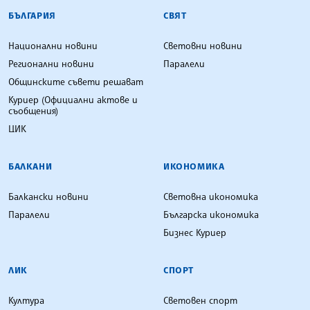
БЪЛГАРСКА ТЕЛЕГРАФНА АГЕНЦИЯ
БЪЛГАРИЯ
СВЯТ
Национални новини
Световни новини
Регионални новини
Паралели
Общинските съвети решават
Куриер (Официални актове и
съобщения)
ЦИК
БАЛКАНИ
ИКОНОМИКА
Балкански новини
Световна икономика
Паралели
Българска икономика
Бизнес Куриер
ЛИК
СПОРТ
Култура
Световен спорт