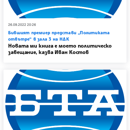
26.09.2022 20:26
Бившият премиер представи „Политиката
отвътре“ в зала 3 на НДК
Новата ми книга е моето политическо
завещание, казва Иван Костов