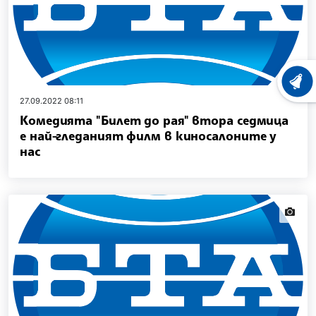
ХРОНО
27.09.2022 08:11
Комедията "Билет до рая" втора седмица
е най-гледаният филм в киносалоните у
нас
news.i