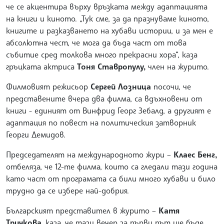
че се акцентира върху връзката между адаптацията
на книги и киното. „Тук сме, за да празнуваме киното,
книгите и разказването на хубави истории, и за мен е
абсолютна чест, че мога да бъда част от това
събитие сред толкова много прекрасни хора“, каза
гръцката актриса
Тоня Ставропулу,
член на журито.
Филмовият режисьор
Сергей Лозница
посочи, че
представените вчера два филма, са вдъхновени от
книги - единият от Винфрид Георг Зебалд, а другият е
адаптация по повест на политическия затворник
Георги Демидов.
Председателят на международното жури –
Клаес Бенг,
отбеляза, че 12-те филма, които са гледали тази година
като част от програмата са били много хубави и било
трудно да се избере най-добрия.
Българският представител в журито –
Катя
Тричкова,
каза, че тази вечер за първи път ще бъде