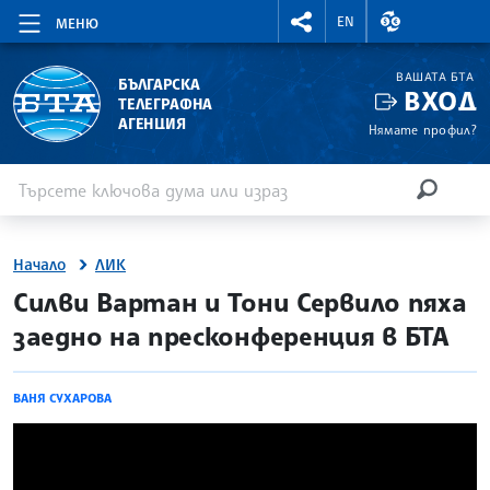
RIGHTMENU.SOCIAL
ВАЛУТНИ КУР
EN
МЕНЮ
ВАШАТА БТА
БЪЛГАРСКА
ВХОД
ТЕЛЕГРАФНА
АГЕНЦИЯ
Нямате профил?
Въведете ключова дума или израз
Търсене
ТЪРСЕН
Начало
ЛИК
site.bta
Силви Вартан и Тони Сервило пяха
заедно на пресконференция в БТА
ВАНЯ СУХАРОВА