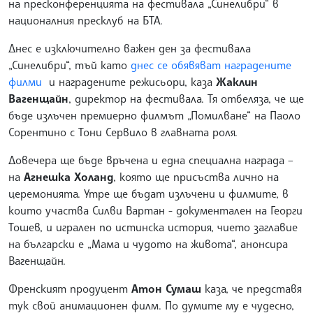
на пресконференцията на фестивала „Синелибри“ в
националния пресклуб на БТА.
Днес е изключително важен ден за фестивала
„Синелибри“, тъй като
днес се обявяват наградените
филми
и наградените режисьори, каза
Жаклин
Вагенщайн
, директор на фестивала. Тя отбеляза, че ще
бъде излъчен премиерно филмът „Помилване“ на Паоло
Сорентино с Тони Сервило в главната роля.
Довечера ще бъде връчена и една специална награда –
на
Агнешка Холанд
, която ще присъства лично на
церемонията. Утре ще бъдат излъчени и филмите, в
които участва Силви Вартан - документален на Георги
Тошев, и игрален по истинска история, чието заглавие
на български е „Мама и чудото на живота“, анонсира
Вагенщайн.
Френският продуцент
Атон Сумаш
каза, че представя
тук свой анимационен филм. По думите му е чудесно,