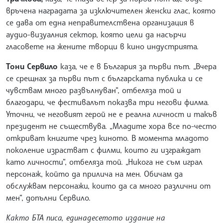
връчена наградата за изключителен женски глас, която
се дава от една неправителствена организация в
аудио-визуалния сектор, която цели да насърчи
гласовете на жените творци в кино индустрията.
Тони Сервило
каза, че е в България за първи път. „Вчера
се срещнах за първи път с българската публика и се
чувствам много развълнуван“, отбеляза той и
благодари, че фестивалът показва три негови филма.
Уточни, че неговият герой не е реална личност и такъв
президент не съществува. „Младите хора все по-често
откриват книгите чрез киното. В момента младото
поколение израстват с филми, които ги изграждат
като личности“, отбеляза той. „Никога не съм играл
персонаж, който да прилича на мен. Обичам да
обслужвам персонажи, които да са много различни от
мен“, допълни Сервило.
Както БТА писа, единадесетото издание на