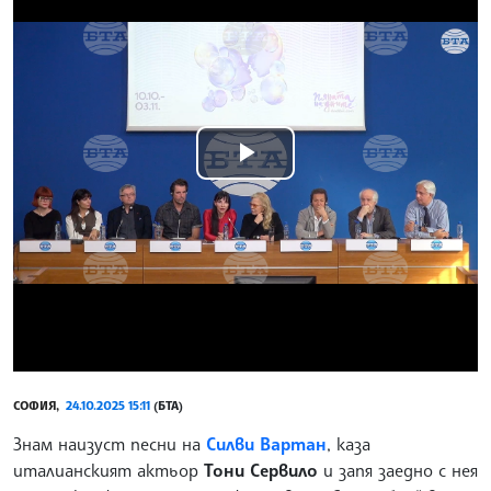
Play
Video
СОФИЯ,
24.10.2025 15:11
(БТА)
Знам наизуст песни на
Силви Вартан
, каза
италианският актьор
Тони Сервило
и запя заедно с нея