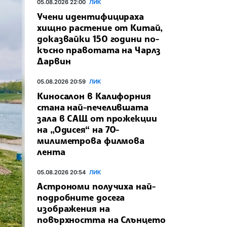
05.08.2026 22:00
ЛИК
Учени идентифицираха
хищно растение от Китай,
доказвайки 150 години по-
късно правотата на Чарлз
Дарвин
05.08.2026 20:59
ЛИК
Киносалон в Калифорния
стана най-печелившата
зала в САЩ от прожекции
на „Одисея“ на 70-
милиметрова филмова
лента
05.08.2026 20:54
ЛИК
Астрономи получиха най-
подробните досега
изображения на
повърхността на Слънцето