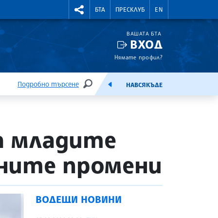
УТНИ КУРСОВЕ
RIGHTMENU.SOCIAL
БТА
ПРЕСКЛУБ
EN
ВАШАТА БТА
ВХОД
Нямате профил?
Подробно търсене
НАВСЯКЪДЕ
ТЪРСЕНЕ
ЕМИСИЯ
за младите
ните промени
ВОДЕЩИ НОВИНИ