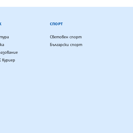
К
СПОРТ
лтура
Световен спорт
ка
Български спорт
разование
 Куриер