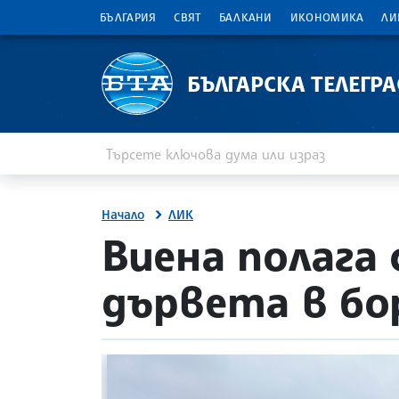
БЪЛГАРИЯ
СВЯТ
БАЛКАНИ
ИКОНОМИКА
ЛИ
БЪЛГАРСКА ТЕЛЕГР
Въведете ключова дума или израз
Търсене
Начало
ЛИК
site.bta
Виена полага
дървета в б