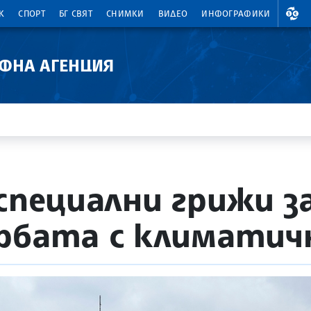
ВАЛ
К
СПОРТ
БГ СВЯТ
СНИМКИ
ВИДЕО
ИНФОГРАФИКИ
АФНА АГЕНЦИЯ
 специални грижи 
орбата с климатич