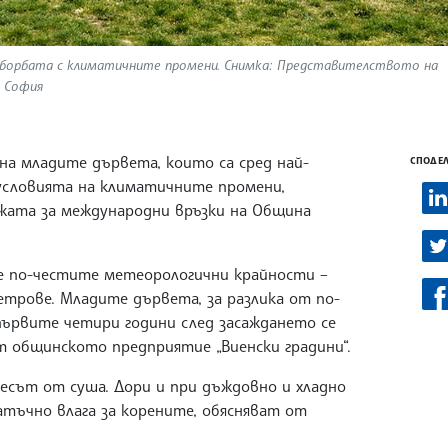
в борбата с климатичните промени. Снимка: Представителството на
в София
 на младите дървета, които са сред най-
СПОДЕЛ
 условията на климатичните промени,
ата за международни връзки на Община
се по-честите метеорологични крайности –
етрове. Младите дървета, за разлика от по-
първите четири години след засаждането се
т общинското предприятие „Виенски градини“.
есът от суша. Дори и при дъждовно и хладно
тъчно влага за корените, обясняват от