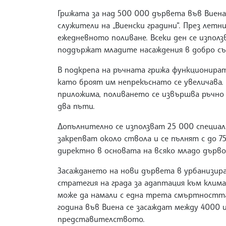
Грижата за над 500 000 дървета във Виена
служители на „Виенски градини“. През летн
ежедневното поливане. Всеки ден се използ
поддържат младите насаждения в добро съ
В подкрепа на ръчната грижа функционира
като броят им непрекъснато се увеличава.
приложима, поливането се извършва ръчно 
два пъти.
Допълнително се използват 25 000 специал
закрепват около ствола и се пълнят с до 7
директно в основата на всяко младо дърво
Засаждането на нови дървета в урбанизир
стратегия на града за адаптация към клим
може да намали с една трета смъртността,
година във Виена се засаждат между 4000 
представителството.