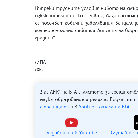
Въпреки трудните условия нивото на смъ
изключително ниско – едва 0,5% за настоящ
се посочват гъбични заболявания, вандали
метеорологични събития. Липсата на вода 
градини“.
/ИПД
/ХК/
„Час ЛИК“ на БТА е мястото за срещи отб
наука, образование и религия. Подкастът
страницата
и в
YouTube канала на БТА
.
Гледайте ни в YouTube
Слушайте н