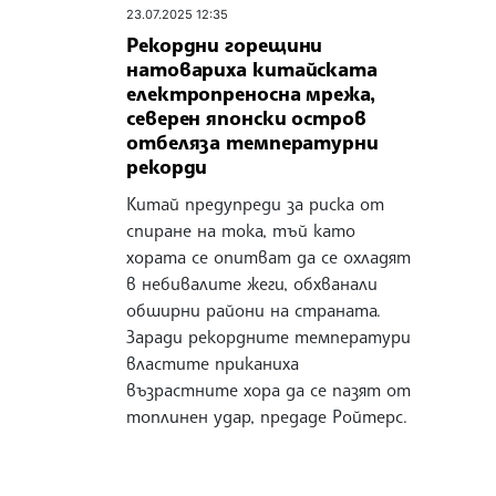
23.07.2025 12:35
Рекордни горещини
натовариха китайската
електропреносна мрежа,
северен японски остров
отбеляза температурни
рекорди
Китай предупреди за риска от
спиране на тока, тъй като
хората се опитват да се охладят
в небивалите жеги, обхванали
обширни райони на страната.
Заради рекордните температури
властите приканиха
възрастните хора да се пазят от
топлинен удар, предаде Ройтерс.