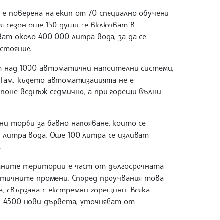
 е поверена на екип от 70 специално обучени
ия сезон още 150 души се включват в
ват около 400 000 литра вода, за да се
стояние.
т над 1000 автоматични напоителни системи,
 Там, където автоматизацията не е
поне веднъж седмично, а при горещи вълни –
ни торби за бавно напояване, които се
5 литра вода. Още 100 литра се изливат
.
аните територии е част от дългосрочната
атичните промени. Според проучвания това
 свързана с екстремни горещини. Всяка
и 4500 нови дървета, уточняват от