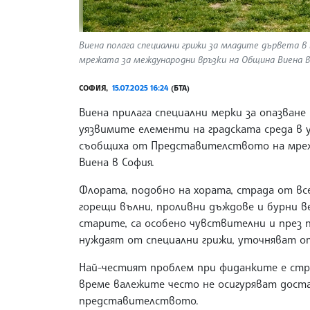
Виена полага специални грижи за младите дървета 
мрежата за международни връзки на Община Виена 
СОФИЯ,
15.07.2025 16:24
(БТА)
Виена прилага специални мерки за опазване
уязвимите елементи на градската среда в
съобщиха от Представителството на мреж
Виена в София.
Флората, подобно на хората, страда от в
горещи вълни, проливни дъждове и бурни в
старите, са особено чувствителни и през 
нуждаят от специални грижи, уточняват о
Най-честият проблем при фиданките е стр
време валежите често не осигуряват доста
представителството.