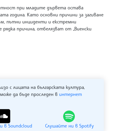
ртност при младите дървета остава
ата година. Като основни причини за загиване
зъм, пътни инциденти и екстремни
е рядка причина, отбелязват от „Виенски
лизо с лицата на българската култура,
 може да бъде проследен в
интернет
и в Soundcloud
Слушайте ни в Spotify