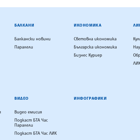
ЕНЦИЯ
БАЛКАНИ
ИКОНОМИКА
ЛИ
Балкански новини
Световна икономика
Ку
Паралели
Българска икономика
Нау
Бизнес Куриер
Об
ЛИК
ВИДЕО
ИНФОГРАФИКИ
я
Видео емисия
Подкаст БТА Час
Паралели
Подкаст БТА Час ЛИК