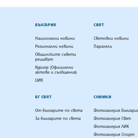
БЪЛГАРСКА ТЕЛЕГРАФНА АГ
БЪЛГАРИЯ
СВЯТ
Национални новини
Световни новини
Регионални новини
Паралели
Общинските съвети
решават
Куриер (Официални
актове и съобщения)
ЦИК
БГ СВЯТ
СНИМКИ
От българите по света
Фотогалерия Българи
За българите по света
Фотогалерия Свят
Фотогалерия ЛИК
Фотогалерия Спорт