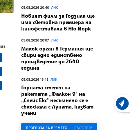
05.08.2026 20:40
ЛИК
Новият филм за Годзила ще
има световна премиера на
кинофестивала в Ню Йорк
05.08.2026 20:07
ЛИК
ЕТЕ
Малък орган в Германия ще
свири едно единствено
произведение до 2640
година
05.08.2026 19:48
ЛИК
Горната степен на
ракетата „Фалкон 9" на
„Спейс Екс" несъмнено се е
ХРОНО
сблъскала с Луната, казват
учени
ПРОГНОЗА ЗА ВРЕМЕТО
06.08.2026