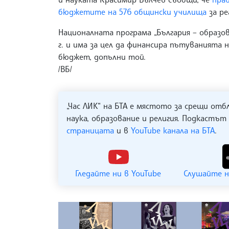
бюджетите на 576 общински училища
за ре
Националната програма „България – образо
г. и има за цел да финансира пътуванията 
бюджет, допълни той.
/ВБ/
„Час ЛИК“ на БТА е мястото за срещи отб
наука, образование и религия. Подкастът
страницата
и в
YouTube канала на БТА
.
Гледайте ни в YouTube
Слушайте н