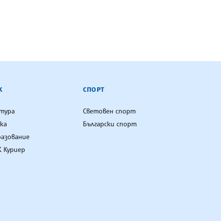
К
СПОРТ
лтура
Световен спорт
ка
Български спорт
разование
 Куриер