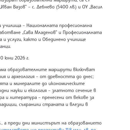
„Иван Вазов” – с. Дебнево (5400 лв.) и ОУ „Васил
и училища – Националната професионална
работване „Сава Младенов” и Професионалната
 и услуги, както и Обединено училище
анци.
0 юни 2026 г.
рама образователните маршрути включват
я и археология – от древността до днес;
мята и минералите до икономическите
дни науки и екология – златното сечение в
ра и литература – пренесени от векове за
радиции, съхранили страната и влезли в
., а преди дни министърът на образованието
ителството ще предостави 11,8 млн. лв. по