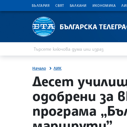
БЪЛГАРИЯ
СВЯТ
БАЛКАНИ
ИКОНОМИКА
ЛИ
БЪЛГАРСКА ТЕЛЕГР
Въведете ключова дума или израз
Търсене
Начало
ЛИК
site.bta
Десет училищ
одобрени за 
програма „Бъ
маршрути”