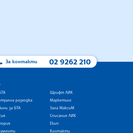
02 9262 210
За контакти
А
БТА
Шрифт ЛИК
туална разходка
Маркетинг
ини за БТА
Зала МаксиМ
rk
сия
Списание ЛИК
тория
Екип
кументи
Контакти