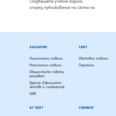
следващата учебна година,
според публикувания на сайта на
БЪЛГАРСКА ТЕЛЕГРАФНА АГ
БЪЛГАРИЯ
СВЯТ
Национални новини
Световни новини
Регионални новини
Паралели
Общинските съвети
решават
Куриер (Официални
актове и съобщения)
ЦИК
БГ СВЯТ
СНИМКИ