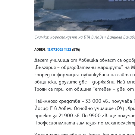
Снимка: кореспондент на БТА в Ловеч Даниела Балаба
ЛОВЕЧ,
12.07.2025 11:22
(БТА)
Десет училища от Ловешка област са одоб
„България – образователни маршрути” на 
според информация, публикувана на сайта
общински, другите две – държавни. Най-мн
Троян са три, от община Тетевен – две, от
Най-много средства – 33 000 лв., получава
Йосиф I” в Ловеч. Основно училище (ОУ) „Х
проект за 21 900 лв. По 9900 лв. ще получа
Професионалната гимназия по механоелект
Училищата от община Троян, които ще реа