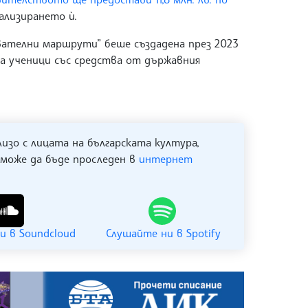
ализирането ѝ.
вателни маршрути” беше създадена през 2023
на ученици със средства от държавния
лизо с лицата на българската култура,
 може да бъде проследен в
интернет
и в Soundcloud
Слушайте ни в Spotify