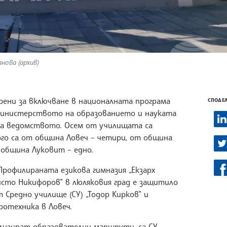
нова (архив)
рени за включване в националната програма
СПОДЕЛ
Министерството на образованието и науката
 на ведомството. Осем от училищата са
ого са от община Ловеч – четири, от община
 община Луковит – едно.
 Профилираната езикова гимназия „Екзарх
ристо Никифоров” в люляковия град е защитило
т Средно училище (СУ) „Тодор Кирков” и
ротехника в Ловеч.
лизират образователни маршрути, са СУ