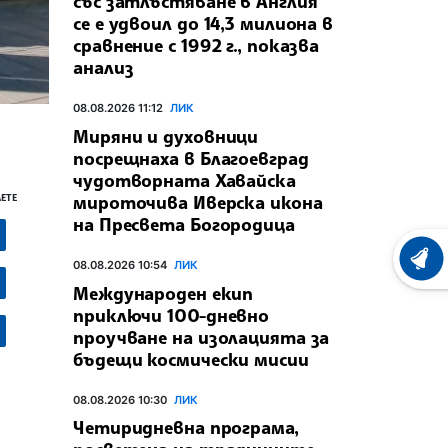
със затлъстяване в Англия
се е удвоил до 14,3 милиона в
сравнение с 1992 г., показва
анализ
08.08.2026 11:12
ЛИК
Миряни и духовници
посрещнаха в Благоевград
чудотворната Хавайска
мироточива Иверска икона
ЕТЕ
на Пресвета Богородица
ХРОНО
08.08.2026 10:54
ЛИК
Международен екип
приключи 100-дневно
проучване на изолацията за
бъдещи космически мисии
08.08.2026 10:30
ЛИК
Четиридневна програма,