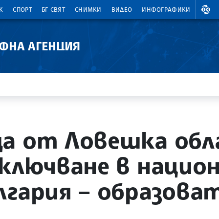
ВАЛ
К
СПОРТ
БГ СВЯТ
СНИМКИ
ВИДЕО
ИНФОГРАФИКИ
АФНА АГЕНЦИЯ
а от Ловешка обл
включване в нацио
лгария – образова