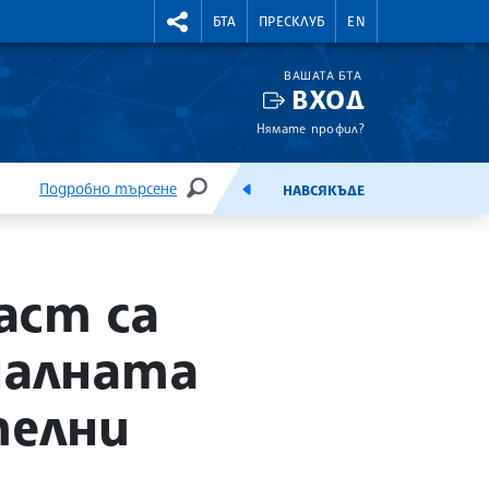
УТНИ КУРСОВЕ
RIGHTMENU.SOCIAL
БТА
ПРЕСКЛУБ
EN
ВАШАТА БТА
ВХОД
Нямате профил?
Подробно търсене
НАВСЯКЪДЕ
ТЪРСЕНЕ
ЕМИСИЯ
аст са
налната
телни