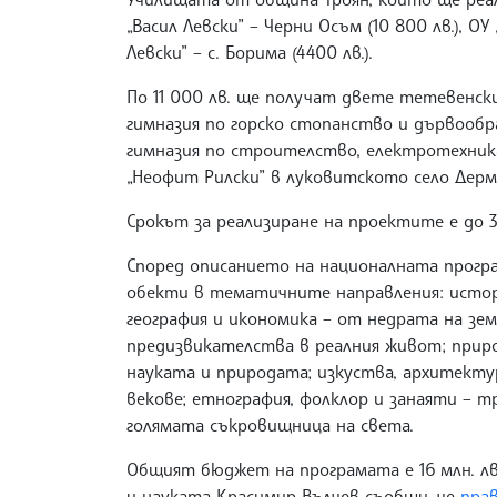
„Васил Левски” – Черни Осъм (10 800 лв.), ОУ 
Левски” – с. Борима (4400 лв.).
По 11 000 лв. ще получат двете тетевенск
гимназия по горско стопанство и дървооб
гимназия по строителство, електротехника
„Неофит Рилски” в луковитското село Дерм
Срокът за реализиране на проектите е до 3
Според описанието на националната прог
обекти в тематичните направления: истори
география и икономика – от недрата на зе
предизвикателства в реалния живот; приро
науката и природата; изкуства, архитекту
векове; етнография, фолклор и занаяти – т
голямата съкровищница на света.
Общият бюджет на програмата е 16 млн. лв
и науката Красимир Вълчев съобщи, че
прав