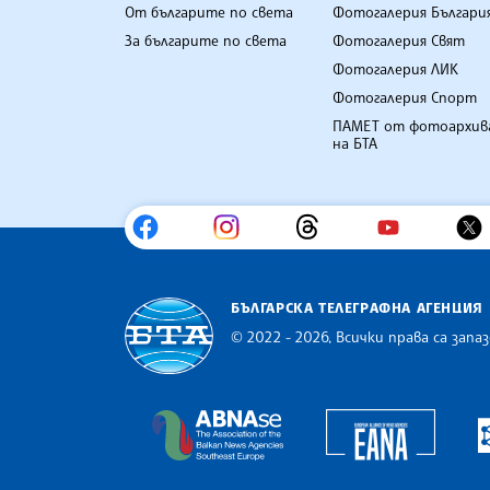
От българите по света
Фотогалерия Българи
За българите по света
Фотогалерия Свят
Фотогалерия ЛИК
Фотогалерия Спорт
ПАМЕТ от фотоархив
на БТА
БЪЛГАРСКА ТЕЛЕГРАФНА АГЕНЦИЯ
© 2022 - 2026, Всички права са запаз
Българска телеграфна агенция
Europe
The Assocoation of the Balkan