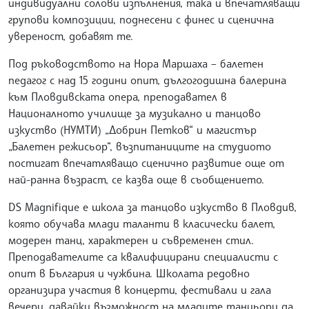
индивидуални солови изпълнения, така и впечатляващи
групови композиции, поднесени с финес и сценична
увереност, добавят те.
Под ръководството на Нора Маршаха – балетен
педагог с над 15 години опит, дългогодишна балерина
към Пловдивската опера, преподавател в
Националното училище за музикално и танцово
изкуство (НУМТИ) „Добрин Петков“ и магистър
„Балетен режисьор“, възпитаниците на студиото
постигат впечатляващо сценично развитие още от
най-ранна възраст, се казва още в съобщението.
DS Magnifique е школа за танцово изкуство в Пловдив,
която обучава млади таланти в класически балет,
модерен танц, характерен и съвременен стил.
Преподавателите са квалифицирани специалисти с
опит в България и чужбина. Школата редовно
организира участия в концерти, фестивали и гала
вечери, давайки възможност на младите танцьори да