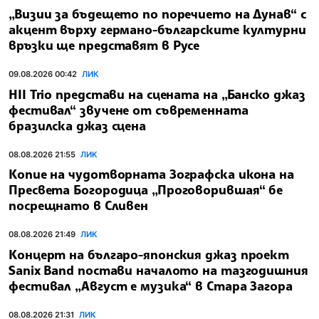
„Визии за бъдещето по поречието на Дунав“ с
акцент върху германо-българските културни
връзки ще представят в Русе
09.08.2026 00:42
ЛИК
HII Trio представи на сцената на „Банско джаз
фестивал“ звучене от съвременната
бразилска джаз сцена
08.08.2026 21:55
ЛИК
Копие на чудотворната Зографска икона на
Пресвета Богородица „Проговорившая“ бе
посрещнато в Сливен
08.08.2026 21:49
ЛИК
Концерт на българо-японския джаз проект
Sanix Band постави началото на тазгодишния
фестивал „Август е музика“ в Стара Загора
08.08.2026 21:31
ЛИК