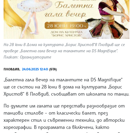
На 28 юни в Дома на културата „Борис Христов“в Пловдив ще се
проведе „Балетна гала вечер на талантите на DS Magnifique“.
Плакат: Организаторите
ПЛОВДИВ,
24.06.2025 12:40
(БТА)
„Балетна гала вечер на талантите на DS Magnifique“
ще се състои на 28 юни в дома на културата „Борис
Христов“ в Пловдив, съобщават от школата по танци.
По думите им галата ще представи разнообразие от
танцови стилове – от класически балет, през
характерен стил и съвременни техники, до авторски
хореографии. В програмата са включени, както