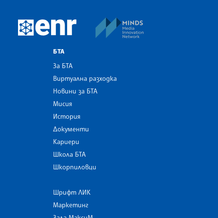
MINDS Media Innovatio
European Newsroom
БТА
За БТА
Виртуална разходка
Новини за БТА
Мисия
История
Документи
Кариери
Школа БТА
Шкорпиловци
Шрифт ЛИК
Маркетинг
Зала МаксиМ