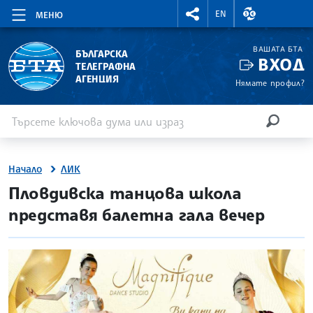
RIGHTMENU.SOCIAL
ВАЛУТНИ КУР
EN
МЕНЮ
ВАШАТА БТА
БЪЛГАРСКА
ВХОД
ТЕЛЕГРАФНА
АГЕНЦИЯ
Нямате профил?
Въведете ключова дума или израз
Търсене
ТЪРСЕН
Начало
ЛИК
site.bta
Пловдивска танцова школа
представя балетна гала вечер