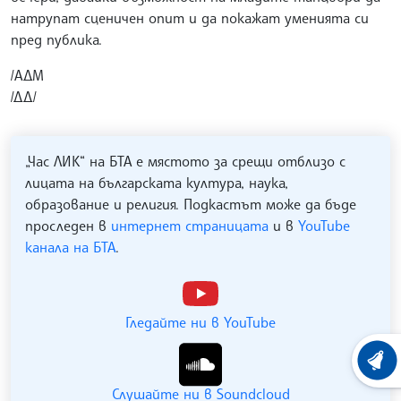
натрупат сценичен опит и да покажат уменията си
пред публика.
/АДМ
/ДД/
„Час ЛИК“ на БТА е мястото за срещи отблизо с
лицата на българската култура, наука,
образование и религия. Подкастът може да бъде
проследен в
интернет страницата
и в
YouTube
канала на БТА
.
Гледайте ни в YouTube
ХРОНО
Слушайте ни в Soundcloud