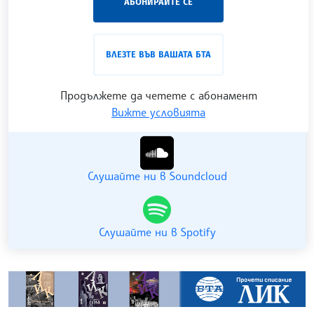
АБОНИРАЙТЕ СЕ
лицата на българската култура, наука,
образование и религия. Подкастът може да бъде
проследен в
интернет страницата
и в
YouTube
ВЛЕЗТЕ ВЪВ ВАШАТА БТА
канала на БТА
.
Продължете да четете с абонамент
Вижте условията
Гледайте ни в YouTube
Слушайте ни в Soundcloud
Слушайте ни в Spotify