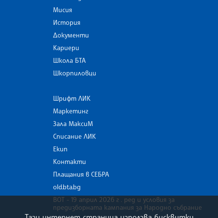
Мисия
История
Документи
Кариери
Школа БТА
Шкорпиловци
Шрифт ЛИК
Маркетинг
Зала МаксиМ
Списание ЛИК
Екип
Контакти
Плащания в СЕБРА
old.bta.bg
ВОТ - 19 април 2026 г . ред и условия за
предизборната кампания за Народно събрание
Тази интернет страница използва бисквитки