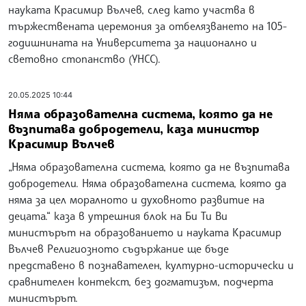
науката Красимир Вълчев, след като участва в
тържествената церемония за отбелязването на 105-
годишнината на Университета за национално и
световно стопанство (УНСС).
20.05.2025 10:44
Няма образователна система, която да не
възпитава добродетели, каза министър
Красимир Вълчев
„Няма образователна система, която да не възпитава
добродетели. Няма образователна система, която да
няма за цел моралното и духовното развитие на
децата.“ каза в утрешния блок на Би Ти Ви
министърът на образованието и науката Красимир
Вълчев Религиозното съдържание ще бъде
представено в познавателен, културно-исторически и
сравнителен контекст, без догматизъм, подчерта
министърът.