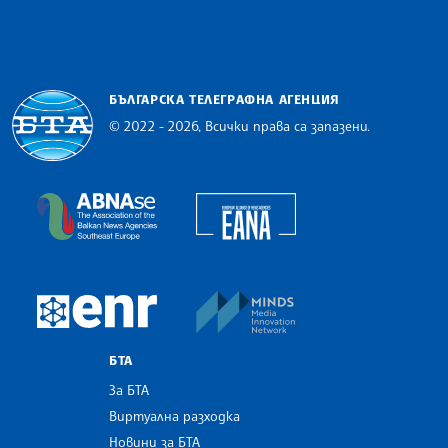
БЪЛГАРСКА ТЕЛЕГРАФНА АГЕНЦИЯ
© 2022 - 2026, Всички права са запазени.
Българска телеграфна агенция
European Alliance of N
The Assocoation of the Balkan News Agencies S
MINDS Media Innovatio
European Newsroom
БТА
За БТА
Виртуална разходка
Новини за БТА