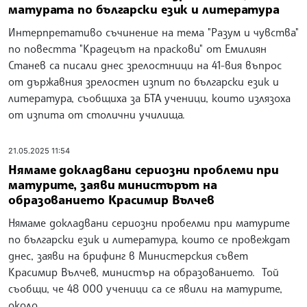
матурата по български език и литература
Интерпретативо съчинение на тема "Разум и чувства"
по повестта "Крадецът на праскови" от Емилиян
Станев са писали днес зрелостници на 41-вия въпрос
от държавния зрелостен изпит по български език и
литература, съобщиха за БТА ученици, които излязоха
от изпита от столични училища.
21.05.2025 11:54
Нямаме докладвани сериозни проблеми при
матурите, заяви министърът на
образованието Красимир Вълчев
Нямаме докладвани сериозни пробелми при матурите
по български език и литература, които се провеждат
днес, заяви на брифинг в Министерския съвет
Красимир Вълчев, министър на образованието. Той
съобщи, че 48 000 ученици са се явили на матурите,
около