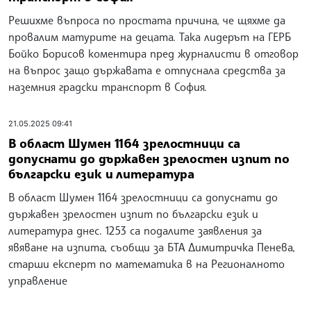
Решихме въпроса по простата причина, че щяхме да
провалим матурите на децата. Така лидерът на ГЕРБ
Бойко Борисов коментира пред журналисти в отговор
на въпрос защо държавата е отпуснала средства за
наземния градски транспорт в София.
21.05.2025 09:41
В област Шумен 1164 зрелостници са
допуснати до държавен зрелостен изпит по
български език и литература
В област Шумен 1164 зрелостници са допуснати до
държавен зрелостен изпит по български език и
литература днес. 1253 са подалите заявления за
явяване на изпита, съобщи за БТА Димитричка Пенева,
старши експерт по математика в на Регионалното
управление