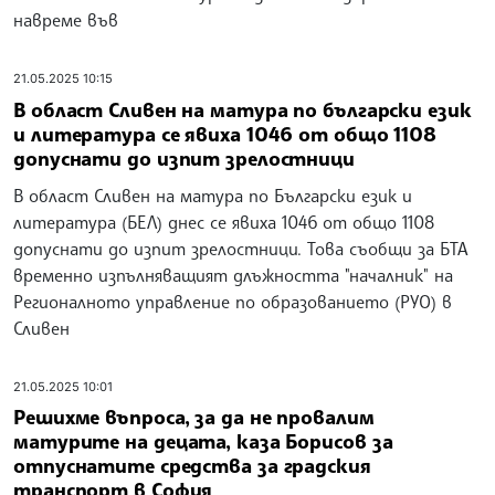
навреме във
21.05.2025 10:15
В област Сливен на матура по български език
и литература се явиха 1046 от общо 1108
допуснати до изпит зрелостници
В област Сливен на матура по Български език и
литература (БЕЛ) днес се явиха 1046 от общо 1108
допуснати до изпит зрелостници. Това съобщи за БТА
временно изпълняващият длъжността "началник" на
Регионалното управление по образованието (РУО) в
Сливен
21.05.2025 10:01
Решихме въпроса, за да не провалим
матурите на децата, каза Борисов за
отпуснатите средства за градския
транспорт в София