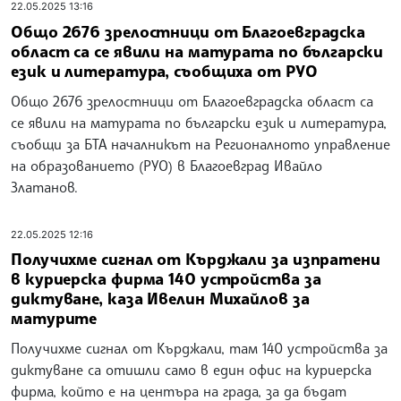
22.05.2025 13:16
Общо 2676 зрелостници от Благоевградска
област са се явили на матурата по български
език и литература, съобщиха от РУО
Общо 2676 зрелостници от Благоевградска област са
се явили на матурата по български език и литература,
съобщи за БТА началникът на Регионалното управление
на образованието (РУО) в Благоевград Ивайло
Златанов.
22.05.2025 12:16
Получихме сигнал от Кърджали за изпратени
в куриерска фирма 140 устройства за
диктуване, каза Ивелин Михайлов за
матурите
Получихме сигнал от Кърджали, там 140 устройства за
диктуване са отишли само в един офис на куриерска
фирма, който е на центъра на града, за да бъдат