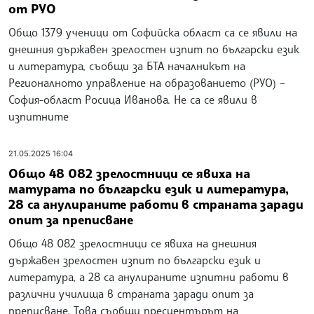
от РУО
Общо 1379 ученици от Софийска област са се явили на
днешния държавен зрелостен изпит по български език
и литература, съобщи за БТА началникът на
Регионалното управление на образованието (РУО) –
София-област Росица Иванова. Не са се явили в
изпитните
21.05.2025 16:04
Общо 48 082 зрелостници се явиха на
матурата по български език и литература,
28 са анулираните работи в страната заради
опит за преписване
Общо 48 082 зрелостници се явиха на днешния
държавен зрелостен изпит по български език и
литература, а 28 са анулираните изпитни работи в
различни училища в страната заради опит за
преписване. Това съобщи пресцентърът на