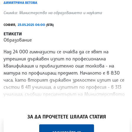
ДИМИТРИНА ВЕТОВА
Снимка: Министерство на образованието и науката
СОФИЯ,
23.05.2025 06:00
(БТА)
ЕТИКЕТИ
Образование
Над 24 000 гимназисти се очаква да се явят на
утрешния държавен изпит по професионална
квалификация и приблизително още толкова - на
матура по профилиращ предмет. Началото е в 8:30
часа, като вторият държавен зрелостен изпит ще се
състои в 411 училища, а изпитът по професия - в 313
училища, съобщи пресцентърът на Министерството
на образованието и науката (МОН).
/АВП/
ЗА ДА ПРОЧЕТЕТЕ ЦЯЛАТА СТАТИЯ
„Час ЛИК“ на БТА е мястото за срещи отблизо с