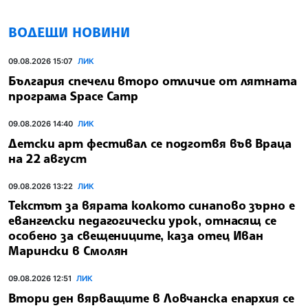
ВОДЕЩИ НОВИНИ
09.08.2026 15:07
ЛИК
България спечели второ отличие от лятната
програма Space Camp
09.08.2026 14:40
ЛИК
Детски арт фестивал се подготвя във Враца
на 22 август
09.08.2026 13:22
ЛИК
Текстът за вярата колкото синапово зърно е
евангелски педагогически урок, отнасящ се
особено за свещениците, каза отец Иван
Марински в Смолян
09.08.2026 12:51
ЛИК
Втори ден вярващите в Ловчанска епархия се