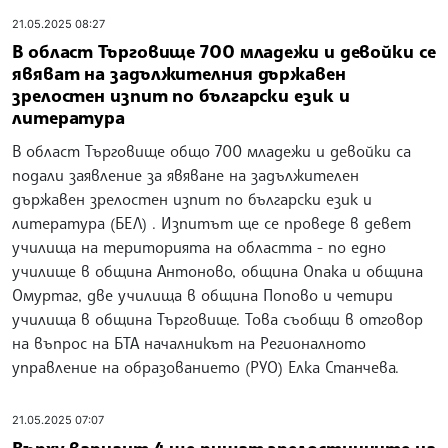
21.05.2025 08:27
В област Търговище 700 младежи и девойки се
явяват на задължителния държавен
зрелостен изпит по български език и
литература
В област Търговище общо 700 младежи и девойки са
подали заявление за явяване на задължителен
държавен зрелостен изпит по български език и
литература (БЕЛ) . Изпитът ще се проведе в девет
училища на територията на областта - по едно
училище в община Антоново, община Опака и община
Омуртаг, две училища в община Попово и четири
училища в община Търговище. Това съобщи в отговор
на въпрос на БТА началникът на Регионалното
управление на образованието (РУО) Елка Станчева.
21.05.2025 07:07
Върху вариант 4 ще пишат зрелостниците на