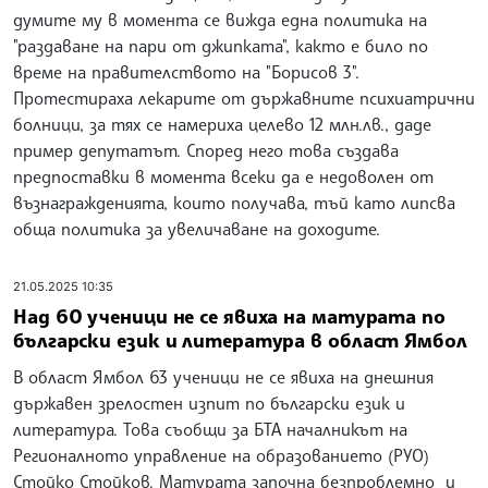
думите му в момента се вижда една политика на
"раздаване на пари от джипката", както е било по
време на правителството на "Борисов 3".
Протестираха лекарите от държавните психиатрични
болници, за тях се намериха целево 12 млн.лв., даде
пример депутатът. Според него това създава
предпоставки в момента всеки да е недоволен от
възнагражденията, които получава, тъй като липсва
обща политика за увеличаване на доходите.
21.05.2025 10:35
Над 60 ученици не се явиха на матурата по
български език и литература в област Ямбол
В област Ямбол 63 ученици не се явиха на днешния
държавен зрелостен изпит по български език и
литература. Това съобщи за БТА началникът на
Регионалното управление на образованието (РУО)
Стойко Стойков. Матурата започна безпроблемно и