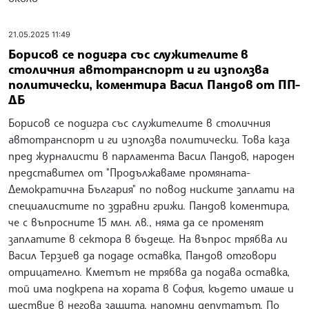
21.05.2025 11:49
Борисов се подигра със служителите в
столичния автотранспорт и ги използва
политически, коментира Васил Пандов от ПП-
ДБ
Борисов се подигра със служителите в столичния
автотранспорт и ги използва политически. Това каза
пред журналисти в парламента Васил Пандов, народен
представител от "Продължаваме промяната-
Демократична България" по повод ниските заплати на
специалистите по здравни грижи. Пандов коментира,
че с въпросните 15 млн. лв., няма да се променят
заплатите в сектора в бъдеще. На въпрос трябва ли
Васил Терзиев да подаде оставка, Пандов отговори
отрицателно. Кметът не трябва да подава оставка,
той има подкрепа на хората в София, където имаше и
шествие в негова защита, напомни депутатът. По