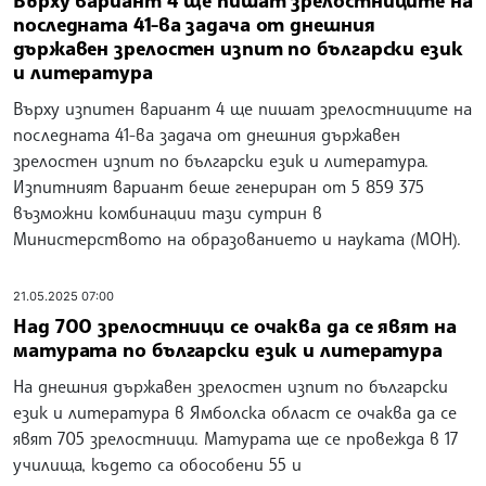
последната 41-ва задача от днешния
държавен зрелостен изпит по български език
и литература
Върху изпитен вариант 4 ще пишат зрелостниците на
последната 41-ва задача от днешния държавен
зрелостен изпит по български език и литература.
Изпитният вариант беше генериран от 5 859 375
възможни комбинации тази сутрин в
Министерството на образованието и науката (МОН).
21.05.2025 07:00
Над 700 зрелостници се очаква да се явят на
матурата по български език и литература
На днешния държавен зрелостен изпит по български
език и литература в Ямболска област се очаква да се
явят 705 зрелостници. Матурата ще се провежда в 17
училища, където са обособени 55 и