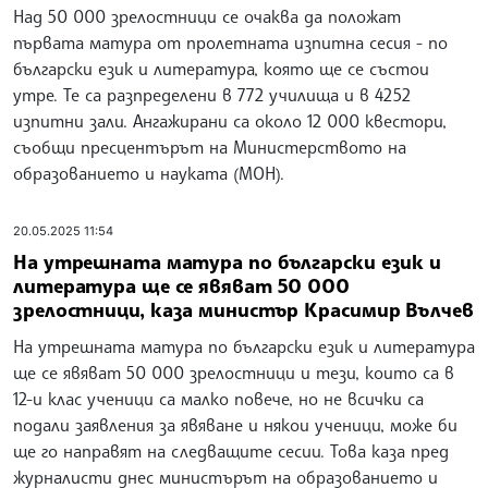
Над 50 000 зрелостници се очаква да положат
първата матура от пролетната изпитна сесия - по
български език и литература, която ще се състои
утре. Те са разпределени в 772 училища и в 4252
изпитни зали. Ангажирани са около 12 000 квестори,
съобщи пресцентърът на Министерството на
образованието и науката (МОН).
20.05.2025 11:54
На утрешната матура по български език и
литература ще се явяват 50 000
зрелостници, каза министър Красимир Вълчев
На утрешната матура по български език и литература
ще се явяват 50 000 зрелостници и тези, които са в
12-и клас ученици са малко повече, но не всички са
подали заявления за явяване и някои ученици, може би
ще го направят на следващите сесии. Това каза пред
журналисти днес министърът на образованието и