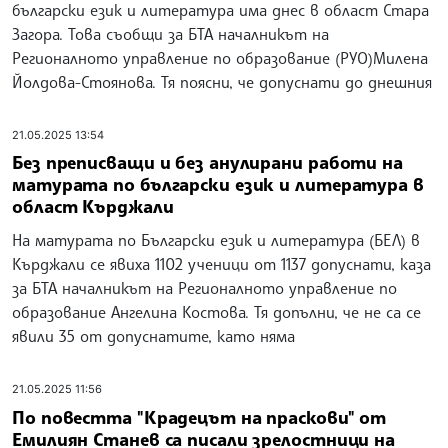
български език и литература има днес в област Стара
Загора. Това съобщи за БТА началникът на
Регионалното управление по образование (РУО)Милена
Йолдова-Стоянова. Тя поясни, че допуснати до днешния
21.05.2025 13:54
Без преписващи и без анулирани работи на
матурата по български език и литература в
област Кърджали
На матурата по Български език и литература (БЕЛ) в
Кърджали се явиха 1102 ученици от 1137 допуснати, каза
за БТА началникът на Регионалното управление по
образование Ангелина Костова. Тя допълни, че не са се
явили 35 от допуснатите, като няма
21.05.2025 11:56
По повестта "Крадецът на праскови" от
Емилиян Станев са писали зрелостници на