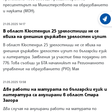
пресцентърът на Министерството на образованието
и науката (МОН).
ХРОНО
21.05.2025 14:17
В област Кюстендил 25 зрелостници не се
явиха на днешния държавен зрелостен изпит
В област Кюстендил 25 зрелостници не се явиха на
днешния държавен зрелостен изпит по български език
и литература. Заявления за участие бяха подадени от
776. Това съобщи за БТА началникът на Регионалното
управление на образованието (РУО) Мая
21.05.2025 13:58
Две работи на матурата по български език и
литература са анулирани в област Стара
Загора
Два случая на анулирани работи на матурата по