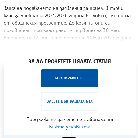
Започна подаването на заявления за прием в първи
клас за учебната 2025/2026 година в Сливен, съобщиха
от общинския пресцентър. До края на юни са
предвидени три класирания – първото на 30 май,
второто на 12 юни и третото на 20 юни 2025 година.
Водещ
/ХК/
ЗА ДА ПРОЧЕТЕТЕ ЦЯЛАТА СТАТИЯ
„Час ЛИК“ на БТА е мястото за срещи отблизо с
АБОНИРАЙТЕ СЕ
лицата на българската култура, наука,
образование и религия. Подкастът може да бъде
проследен в
интернет страницата
и в
YouTube
ВЛЕЗТЕ ВЪВ ВАШАТА БТА
канала на БТА
.
Продължете да четете с абонамент
Вижте условията
Гледайте ни в YouTube