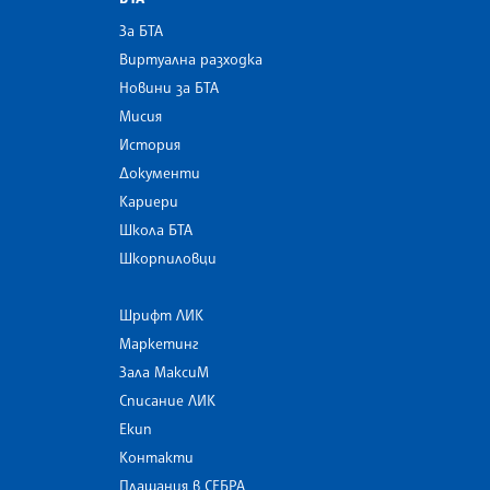
За БТА
Виртуална разходка
Новини за БТА
Мисия
История
Документи
Кариери
Школа БТА
Шкорпиловци
Шрифт ЛИК
Маркетинг
Зала МаксиМ
Списание ЛИК
Екип
Контакти
Плащания в СЕБРА