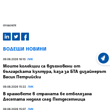
СПОДЕЛЕТЕ
ВОДЕЩИ НОВИНИ
ХРОНО
09.08.2026 16:10
ЛИК
Моите колекции са вдъхновени от
българската култура, каза за БТА дизайнерът
Васил Петрийски
09.08.2026 15:22
ЛИК
В храмовете в страната бе отбелязана
Десетата неделя след Петдесетница
09.08.2026 15:07
ЛИК