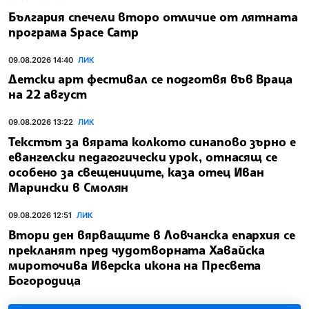
България спечели второ отличие от лятната
програма Space Camp
09.08.2026 14:40
ЛИК
Детски арт фестивал се подготвя във Враца
на 22 август
09.08.2026 13:22
ЛИК
Текстът за вярата колкото синапово зърно е
евангелски педагогически урок, отнасящ се
особено за свещениците, каза отец Иван
Марински в Смолян
09.08.2026 12:51
ЛИК
Втори ден вярващите в Ловчанска епархия се
прекланят пред чудотворната Хавайска
мироточива Иверска икона на Пресвета
Богородица