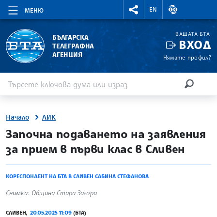
RIGHTMENU.SOCIAL
ВАЛУТНИ КУР
EN
МЕНЮ
ВАШАТА БТА
БЪЛГАРСКА
ВХОД
ТЕЛЕГРАФНА
АГЕНЦИЯ
Нямате профил?
Въведете ключова дума или израз
Търсене
ТЪРСЕН
Начало
ЛИК
site.bta
Започна подаването на заявления
за прием в първи клас в Сливен
КОРЕСПОНДЕНТ НА БТА В СЛИВЕН САБИНА СТЕФАНОВА
Снимка: Община Стара Загора
СЛИВЕН,
20.05.2025 11:09
(БТА)