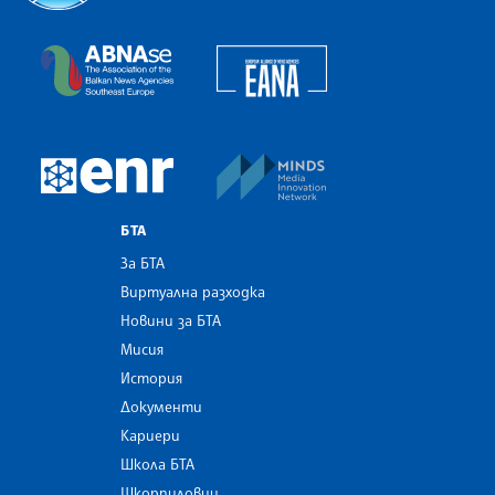
Българска телеграфна агенция
European Alliance of N
The Assocoation of the Balkan News Agencies S
MINDS Media Innovatio
European Newsroom
БТА
За БТА
Виртуална разходка
Новини за БТА
Мисия
История
Документи
Кариери
Школа БТА
Шкорпиловци