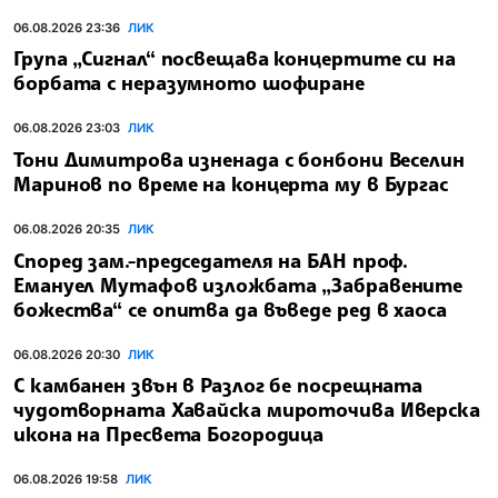
06.08.2026 23:36
ЛИК
Група „Сигнал“ посвещава концертите си на
борбата с неразумното шофиране
06.08.2026 23:03
ЛИК
Тони Димитрова изненада с бонбони Веселин
Маринов по време на концерта му в Бургас
06.08.2026 20:35
ЛИК
Според зам.-председателя на БАН проф.
Емануел Мутафов изложбата „Забравените
божества“ се опитва да въведе ред в хаоса
06.08.2026 20:30
ЛИК
С камбанен звън в Разлог бе посрещната
чудотворната Хавайска мироточива Иверска
икона на Пресвета Богородица
06.08.2026 19:58
ЛИК