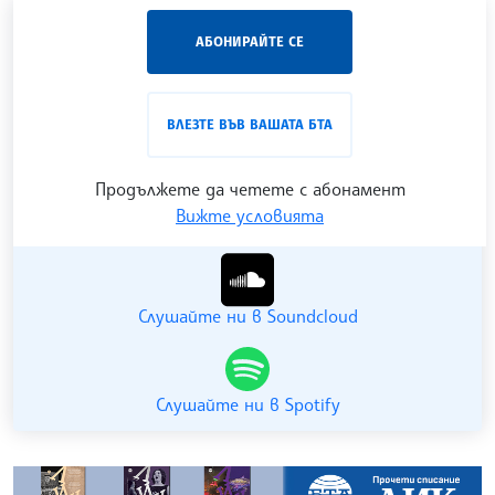
„Час ЛИК“ на БТА е мястото за срещи отблизо с
АБОНИРАЙТЕ СЕ
лицата на българската култура, наука,
образование и религия. Подкастът може да бъде
проследен в
интернет страницата
и в
YouTube
ВЛЕЗТЕ ВЪВ ВАШАТА БТА
канала на БТА
.
Продължете да четете с абонамент
Вижте условията
Гледайте ни в YouTube
Слушайте ни в Soundcloud
Слушайте ни в Spotify