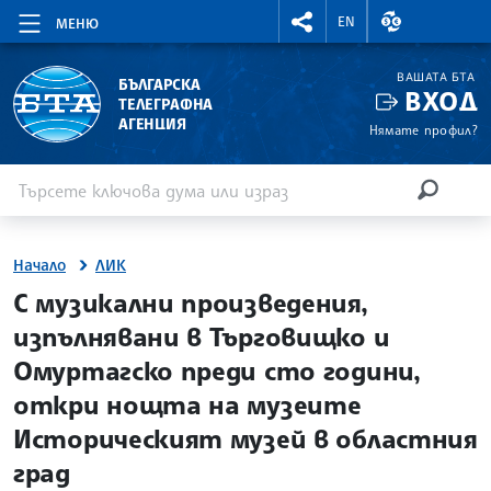
RIGHTMENU.SOCIAL
ВАЛУТНИ КУР
EN
МЕНЮ
ВАШАТА БТА
БЪЛГАРСКА
ВХОД
ТЕЛЕГРАФНА
АГЕНЦИЯ
Нямате профил?
Въведете ключова дума или израз
Търсене
ТЪРСЕН
Начало
ЛИК
site.bta
С музикални произведения,
изпълнявани в Търговищко и
Омуртагско преди сто години,
откри нощта на музеите
Историческият музей в областния
град