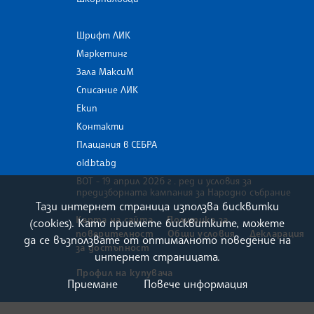
Шрифт ЛИК
Маркетинг
Зала МаксиМ
Списание ЛИК
Екип
Контакти
Плащания в СЕБРА
old.bta.bg
ВОТ - 19 април 2026 г . ред и условия за
предизборната кампания за Народно събрание
Тази интернет страница използва бисквитки
Карта на сайта
Политика за
(cookies). Като приемете бисквитките, можете
поверителност
Общи условия
Декларация
да се възползвате от оптималното поведение на
за достъпност
интернет страницата.
Профил на купувача
Приемане
Повече информация