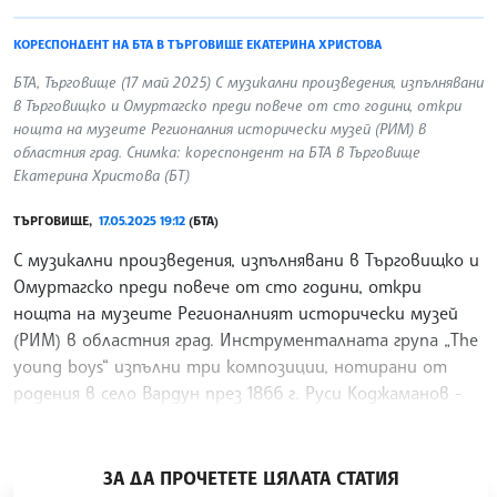
КОРЕСПОНДЕНТ НА БТА В ТЪРГОВИЩЕ ЕКАТЕРИНА ХРИСТОВА
БТА, Търговище (17 май 2025) С музикални произведения, изпълнявани
в Търговищко и Омуртагско преди повече от сто години, откри
нощта на музеите Регионалния исторически музей (РИМ) в
областния град. Снимка: кореспондент на БТА в Търговище
Екатерина Христова (БТ)
ТЪРГОВИЩЕ,
17.05.2025 19:12
(БТА)
С музикални произведения, изпълнявани в Търговищко и
Омуртагско преди повече от сто години, откри
нощта на музеите Регионалният исторически музей
(РИМ) в областния град. Инструменталната група „The
young boys“ изпълни три композиции, нотирани от
родения в село Вардун през 1866 г. Руси Коджаманов -
музикален педагог, хоров диригент и композитор.
/МК/
ЗА ДА ПРОЧЕТЕТЕ ЦЯЛАТА СТАТИЯ