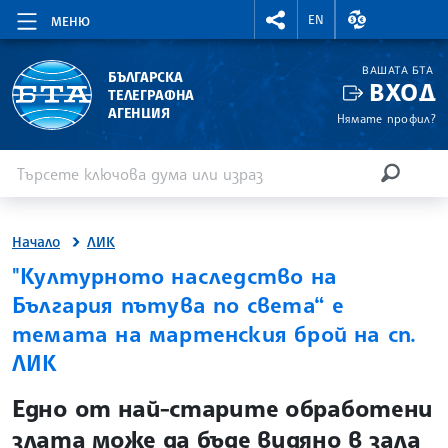
RIGHTMENU.SOCIAL
ВАЛУТНИ КУР
EN
МЕНЮ
ВАШАТА БТА
БЪЛГАРСКА
ВХОД
ТЕЛЕГРАФНА
АГЕНЦИЯ
Нямате профил?
Въведете ключова дума или израз
Търсене
ТЪРСЕН
Начало
ЛИК
"Културното наследство на
България пътува по света“ е
темата на мартенския брой на сп.
ЛИК
site.bta
Едно от най-старите обработени
злата може да бъде видяно в зала