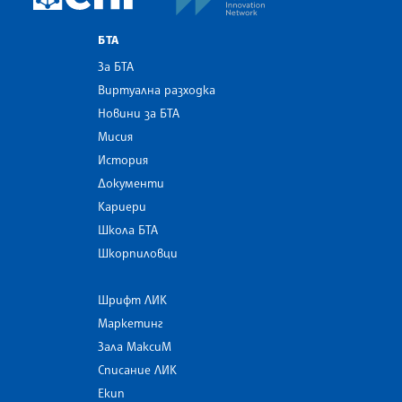
БТА
За БТА
Виртуална разходка
Новини за БТА
Мисия
История
Документи
Кариери
Школа БТА
Шкорпиловци
Шрифт ЛИК
Маркетинг
Зала МаксиМ
Списание ЛИК
Екип