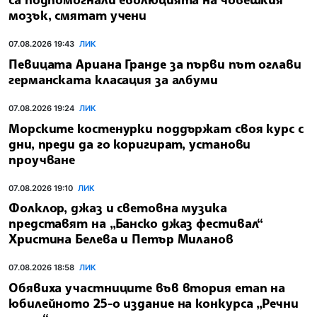
мозък, смятат учени
07.08.2026 19:43
ЛИК
Певицата Ариана Гранде за първи път оглави
германската класация за албуми
07.08.2026 19:24
ЛИК
Морските костенурки поддържат своя курс с
дни, преди да го коригират, установи
проучване
07.08.2026 19:10
ЛИК
Фолклор, джаз и световна музика
представят на „Банско джаз фестивал“
Христина Белева и Петър Миланов
07.08.2026 18:58
ЛИК
Обявиха участниците във втория етап на
юбилейното 25-о издание на конкурса „Речни