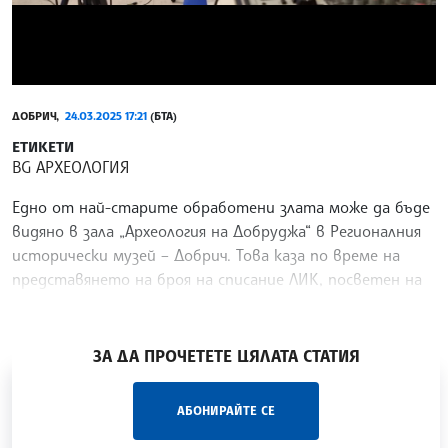
ДОБРИЧ,
24.03.2025 17:21
(БТА)
ЕТИКЕТИ
BG АРХЕОЛОГИЯ
Едно от най-старите обработени злата може да бъде
видяно в зала „Археология на Добруджа“ в Регионалния
исторически музей – Добрич. Това каза по време на
представянето на броя на списание ЛИК, посветен на
културното наследство на България,
/АВП/
ЗА ДА ПРОЧЕТЕТЕ ЦЯЛАТА СТАТИЯ
„Час ЛИК“ на БТА е мястото за срещи отблизо с
АБОНИРАЙТЕ СЕ
лицата на българската култура, наука,
образование и религия. Подкастът може да бъде