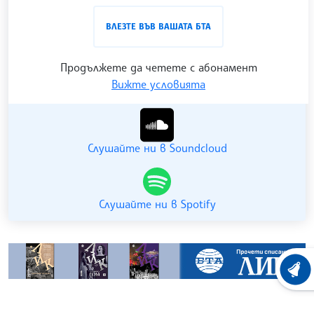
проследен в
интернет страницата
и в
YouTube
ВЛЕЗТЕ ВЪВ ВАШАТА БТА
канала на БТА
.
Продължете да четете с абонамент
Вижте условията
Гледайте ни в YouTube
Слушайте ни в Soundcloud
Слушайте ни в Spotify
ХРОНО