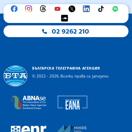
02 9262 210
БЪЛГАРСКА ТЕЛЕГРАФНА АГЕНЦИЯ
© 2022 - 2026, Всички права са запазени.
Българска телеграфна агенция
European Alliance of N
The Assocoation of the Balkan News Agencies S
MINDS Media Innovatio
European Newsroom