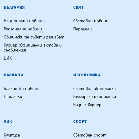
БЪЛГАРСКА ТЕЛЕГРАФНА АГЕНЦИЯ
БЪЛГАРИЯ
СВЯТ
Национални новини
Световни новини
Регионални новини
Паралели
Общинските съвети решават
Куриер (Официални актове и
съобщения)
ЦИК
БАЛКАНИ
ИКОНОМИКА
Балкански новини
Световна икономика
Паралели
Българска икономика
Бизнес Куриер
ЛИК
СПОРТ
Култура
Световен спорт