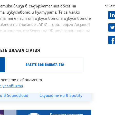
атика влиза в съдържателния обсег на
СПОДЕЛ
та, изкуството и културата. Те са малко
та, тя е част от изкуството, а изкуството е
ктор на списание „ЛИК“ – доц. Георги Лозанов,
списанието, посветен на 90-ата годишнина на
ЕТЕ ЦЯЛАТА СТАТИЯ
лизо с лицата на българската култура,
ВЛЕЗТЕ ВЪВ ВАШАТА БТА
 може да бъде проследен в
интернет
 четете с абонамент
 условията
и в Soundcloud
Слушайте ни в Spotify