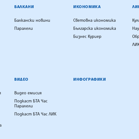
ЕНЦИЯ
БАЛКАНИ
ИКОНОМИКА
ЛИ
Балкански новини
Световна икономика
Ку
Паралели
Българска икономика
Нау
Бизнес Куриер
Об
ЛИК
ВИДЕО
ИНФОГРАФИКИ
я
Видео емисия
Подкаст БТА Час
Паралели
Подкаст БТА Час ЛИК
а