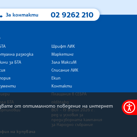
02 9262 210
За контакти
А
БТА
Шрифт ЛИК
туална разходка
Маркетинг
ини за БТА
Зала МаксиМ
rk
сия
Списание ЛИК
тория
Екип
кументи
Контакти
риери
Плащания в СЕБРА
ола БТА
old.bta.bg
олзвате от оптималното поведение на интернет
орпиловци
ВОТ - 19 април 2026 г .
Меню
ред и условия за
за
предизборната кампания
за Народно събрание
достъ
офил на купувача