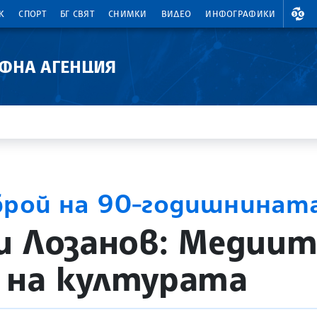
ВАЛ
К
СПОРТ
БГ СВЯТ
СНИМКИ
ВИДЕО
ИНФОГРАФИКИ
АФНА АГЕНЦИЯ
брой на 90-годишнинат
и Лозанов: Медиит
 на културата