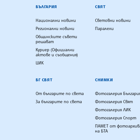
БЪЛГАРСКА ТЕЛЕГРАФНА АГ
БЪЛГАРИЯ
СВЯТ
Национални новини
Световни новини
Регионални новини
Паралели
Общинските съвети
решават
Куриер (Официални
актове и съобщения)
ЦИК
БГ СВЯТ
СНИМКИ
От българите по света
Фотогалерия Българи
За българите по света
Фотогалерия Свят
Фотогалерия ЛИК
Фотогалерия Спорт
ПАМЕТ от фотоархив
на БТА