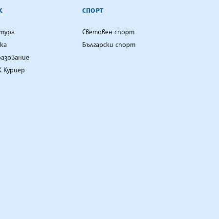
К
СПОРТ
лтура
Световен спорт
ка
Български спорт
разование
 Куриер