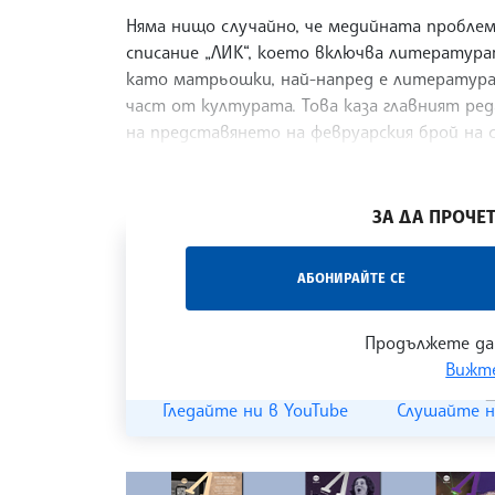
Няма нищо случайно, че медийната проблем
списание „ЛИК“, което включва литература
като матрьошки, най-напред е литература
част от културата. Това каза главният реда
на представянето на февруарския брой на 
БНР.
/ХТ/
ЗА ДА ПРОЧЕТ
„Час ЛИК“ на БТА е мястото за срещи отб
АБОНИРАЙТЕ СЕ
наука, образование и религия. Подкастът
страницата
и в
YouTube канала на БТА
.
Продължете да
Вижте
Гледайте ни в YouTube
Слушайте н