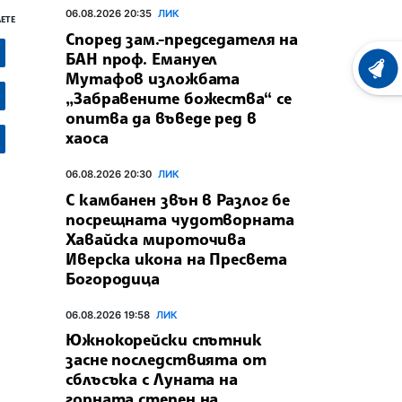
06.08.2026 20:35
ЛИК
ЕТЕ
Според зам.-председателя на
БАН проф. Емануел
ХРОНО
Мутафов изложбата
„Забравените божества“ се
опитва да въведе ред в
хаоса
06.08.2026 20:30
ЛИК
С камбанен звън в Разлог бе
посрещната чудотворната
Хавайска мироточива
Иверска икона на Пресвета
Богородица
06.08.2026 19:58
ЛИК
Южнокорейски спътник
засне последствията от
сблъсъка с Луната на
горната степен на