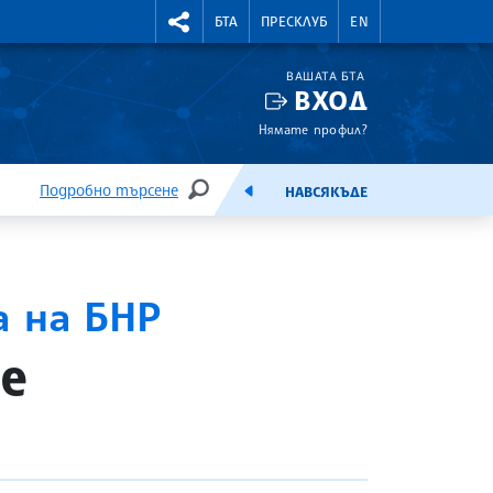
УТНИ КУРСОВЕ
RIGHTMENU.SOCIAL
БТА
ПРЕСКЛУБ
EN
ВАШАТА БТА
ВХОД
Нямате профил?
Подробно търсене
НАВСЯКЪДЕ
ТЪРСЕНЕ
ЕМИСИЯ
а на БНР
е