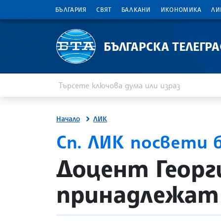
БЪЛГАРИЯ
СВЯТ
БАЛКАНИ
ИКОНОМИКА
ЛИ
БЪЛГАРСКА ТЕЛЕГР
Въведете ключова дума или израз
Търсене
Начало
ЛИК
Сп. ЛИК посвети 
site.bta
Доцент Георг
принадлежат