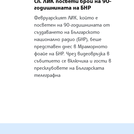
Сп. ЛИК посвети брой на 90-
годишнината на БНР
Февруарският ЛИК, който е
посветен на 90-годишнината от
създаването на Българското
национално радио (БНР), беше
представен днес в Мраморното
фоайе на БНР. Чрез видеовръзка в
събитието се включиха и гости в
пресклубовете на Българската
телеграфна