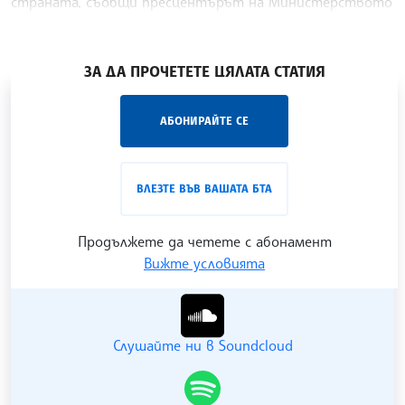
страната, съобщи пресцентърът на Министерството
на образованието и науката (МОН).
/ХТ/
ЗА ДА ПРОЧЕТЕТЕ ЦЯЛАТА СТАТИЯ
„Час ЛИК“ на БТА е мястото за срещи отблизо с
АБОНИРАЙТЕ СЕ
лицата на българската култура, наука,
образование и религия. Подкастът може да бъде
проследен в
интернет страницата
и в
YouTube
ВЛЕЗТЕ ВЪВ ВАШАТА БТА
канала на БТА
.
Продължете да четете с абонамент
Вижте условията
Гледайте ни в YouTube
Слушайте ни в Soundcloud