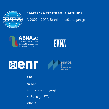
БЪЛГАРСКА ТЕЛЕГРАФНА АГЕНЦИЯ
© 2022 - 2026, Всички права са запазени.
Българска телеграфна агенция
European Alliance of N
The Assocoation of the Balkan News Agencies S
MINDS Media Innovatio
European Newsroom
БТА
За БТА
Виртуална разходка
Новини за БТА
Мисия