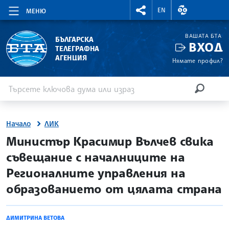
RIGHTMENU.SOCIAL
ВАЛУТНИ КУР
EN
МЕНЮ
ВАШАТА БТА
БЪЛГАРСКА
ВХОД
ТЕЛЕГРАФНА
АГЕНЦИЯ
Нямате профил?
Въведете ключова дума или израз
Търсене
ТЪРСЕН
Начало
ЛИК
site.bta
Министър Красимир Вълчев свика
съвещание с началниците на
Регионалните управления на
образованието от цялата страна
ДИМИТРИНА ВЕТОВА