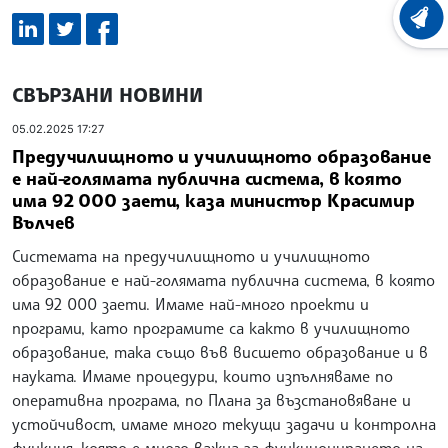
ХРОНО
СВЪРЗАНИ НОВИНИ
05.02.2025 17:27
Предучилищното и училищното образование
е най-голямата публична система, в която
има 92 000 заети, каза министър Красимир
Вълчев
Системата на предучилищното и училищното
образование е най-голямата публична система, в която
има 92 000 заети. Имаме най-много проекти и
програми, като програмите са както в училищното
образование, така също във висшето образование и в
науката. Имаме процедури, които изпълняваме по
оперативна програма, по Плана за възстановяване и
устойчивост, имаме много текущи задачи и контролна