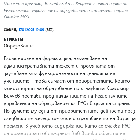
Министър Красимир Вълчев свика съвещание с началниците на
Регионалните управления на образованието от цялата страна.
Снимка: МОН
СОФИЯ,
17.01.2025 19:09
(БТА)
ЕТИКЕТИ
Образование
Елиминиране на формализма, намаляване на
административната тежест и промяната от
заучаване към функционалност на знанията на
учениците - това са част от приоритетите, които
министърът на образованието и науката Красимир
Вълчев постави пред началниците на Регионалните
управления на образованието (РУО) в цялата страна.
По думите му една от приоритетните дейности през
следващите месеци ще бъде и изготвянето на визия за
промени в учебното съдържание, като се очаква РУО
да организират обсъждания във всички области на