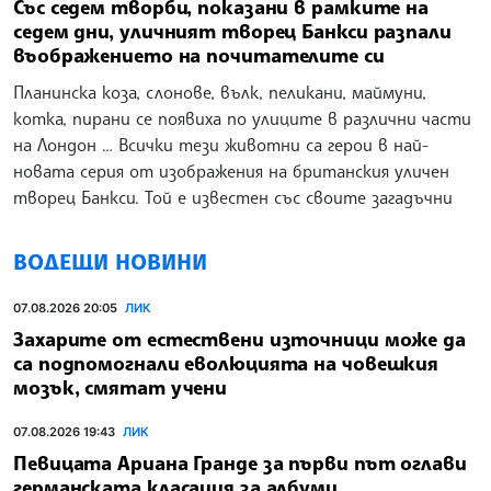
Със седем творби, показани в рамките на
седем дни, уличният творец Банкси разпали
въображението на почитателите си
Планинска коза, слонове, вълк, пеликани, маймуни,
котка, пирани се появиха по улиците в различни части
на Лондон … Всички тези животни са герои в най-
новата серия от изображения на британския уличен
творец Банкси. Той е известен със своите загадъчни
ВОДЕЩИ НОВИНИ
07.08.2026 20:05
ЛИК
Захарите от естествени източници може да
са подпомогнали еволюцията на човешкия
мозък, смятат учени
07.08.2026 19:43
ЛИК
Певицата Ариана Гранде за първи път оглави
германската класация за албуми