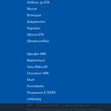
Новини за БТА
Мисия
История
Документи
Кариери
Школа БТА
Шкорпиловци
Шрифт ЛИК
Маркетинг
Зала МаксиМ
Списание ЛИК
Екип
Контакти
Плащания в СЕБРА
old.bta.bg
ВОТ - 19 април 2026 г . ред и условия за
предизборната кампания за Народно събрание