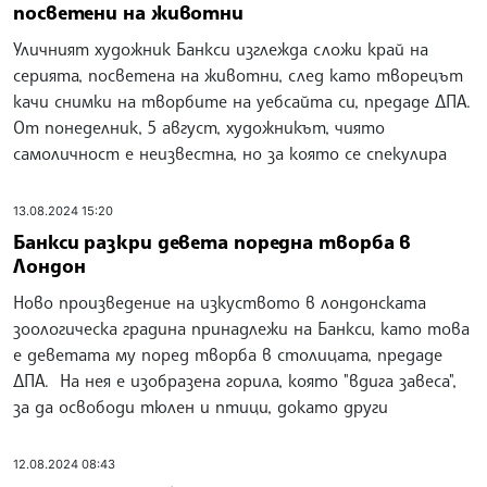
посветени на животни
Уличният художник Банкси изглежда сложи край на
серията, посветена на животни, след като творецът
качи снимки на творбите на уебсайта си, предаде ДПА.
От понеделник, 5 август, художникът, чиято
самоличност е неизвестна, но за която се спекулира
13.08.2024 15:20
Банкси разкри девета поредна творба в
Лондон
Ново произведение на изкуството в лондонската
зоологическа градина принадлежи на Банкси, като това
е деветата му поред творба в столицата, предаде
ДПА. На нея е изобразена горила, която "вдига завеса",
за да освободи тюлен и птици, докато други
12.08.2024 08:43