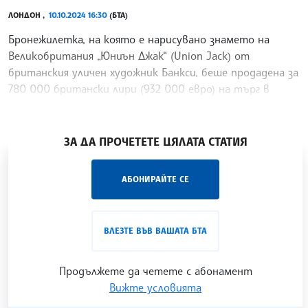
ЛОНДОН ,
10.10.2024 16:30
(БТА)
Бронежилетка, на която е нарисувано знамето на
Великобритания „Юниън Джак“ (Union Jack) от
британския уличен художник Банкси, беше продадена за
780 000 британски лири (932 000 евро) на търг в
аукционната къща „Сотбис“, предаде АФП.
/ХТ/
ЗА ДА ПРОЧЕТЕТЕ ЦЯЛАТА СТАТИЯ
„Час ЛИК“ на БТА е мястото за срещи отблизо с
АБОНИРАЙТЕ СЕ
лицата на българската култура, наука,
образование и религия. Подкастът може да бъде
проследен в
интернет страницата
и в
YouTube
ВЛЕЗТЕ ВЪВ ВАШАТА БТА
канала на БТА
.
Продължете да четете с абонамент
Вижте условията
Гледайте ни в YouTube