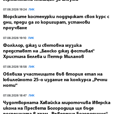
07.08.2026 19:24
ЛИК
Морските костенурки поддържат своя курс с
дни, преди да го коригират, установи
проучване
07.08.2026 19:10
ЛИК
Фолклор, джаз и световна музика
представят на „Банско джаз фестивал“
Христина Белева и Петър Миланов
07.08.2026 18:58
ЛИК
Обявиха участниците във втория етап на
юбилейното 25-о издание на конкурса „Речни
ноти“
07.08.2026 18:47
ЛИК
Чудотворната Хавайска мироточива Иверска
икона на Пресвета Богородица ще бъде
посрещната в храм „Въведение Богородично“