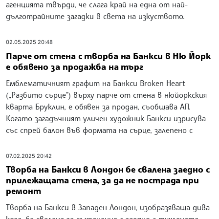
агенцията твърди, че слага край на една от най-
дълготрайните загадки в света на изкуството.
02.05.2025 20:48
Парче от стена с творба на Банкси в Ню Йорк
е обявено за продажба на търг
Емблематичният графит на Банкси Broken Heart
(„Разбито сърце“) върху парче от стена в нюйоркския
кварта Бруклин, е обявен за продан, съобщава АП.
Когато загадъчният уличен художник Банкси изрисува
със спрей балон във формата на сърце, залепено с
07.02.2025 20:42
Творба на Банкси в Лондон бе свалена заедно с
прилежащата стена, за да не пострада при
ремонт
Творба на Банкси в Западен Лондон, изобразяваща дива