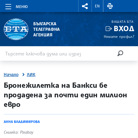
RIGHTMENU.SOCIAL
ВАЛУТНИ КУР
EN
МЕНЮ
ВАШАТА БТА
БЪЛГАРСКА
ВХОД
ТЕЛЕГРАФНА
АГЕНЦИЯ
Нямате профил?
Въведете ключова дума или израз
Търсене
ТЪРСЕН
Начало
ЛИК
site.bta
Бронежилетка на Банкси бе
продадена за почти един милион
евро
АННА ВЛАДИМИРОВА
Снимка: Pixabay