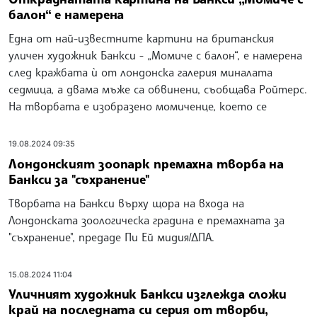
балон“ е намерена
Една от най-известните картини на британския
уличен художник Банкси - „Момиче с балон“, е намерена
след кражбата ѝ от лондонска галерия миналата
седмица, а двама мъже са обвинени, съобщава Ройтерс.
На творбата е изобразено момиченце, което се
19.08.2024 09:35
Лондонският зоопарк премахна творба на
Банкси за "съхранение"
Творбата на Банкси върху щора на входа на
Лондонската зоологическа градина е премахната за
"съхранение", предаде Пи Ей мидия/ДПА.
15.08.2024 11:04
Уличният художник Банкси изглежда сложи
край на последната си серия от творби,