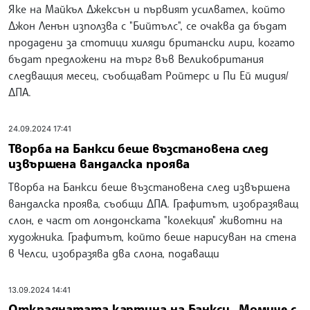
Яке на Майкъл Джексън и първият усилвател, който
Джон Ленън използва с "Бийтълс", се очаква да бъдат
продадени за стотици хиляди британски лири, когато
бъдат предложени на търг във Великобритания
следващия месец, съобщават Ройтерс и Пи Ей мидия/
ДПА.
24.09.2024 17:41
Творба на Банкси беше възстановена след
извършена вандалска проява
Творба на Банкси беше възстановена след извършена
вандалска проява, съобщи ДПА. Графитът, изобразяващ
слон, е част от лондонската "колекция" животни на
художника. Графитът, който беше нарисуван на стена
в Челси, изобразява два слона, подаващи
13.09.2024 14:41
Откраднатата картина на Банкси „Момиче с