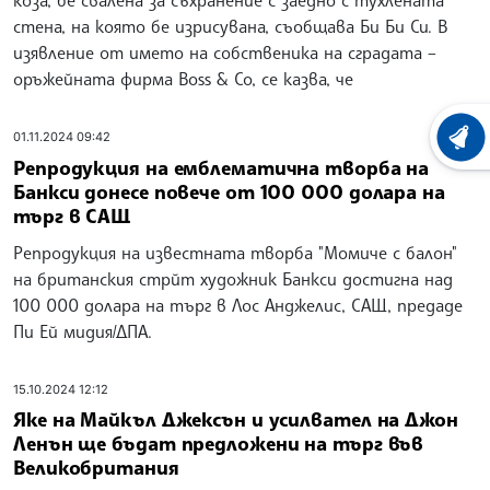
коза, бе свалена за съхранение с заедно с тухлената
стена, на която бе изрисувана, съобщава Би Би Си. В
изявление от името на собственика на сградата –
оръжейната фирма Boss & Co, се казва, че
01.11.2024 09:42
ХРОНО
Репродукция на емблематична творба на
Банкси донесе повече от 100 000 долара на
търг в САЩ
Репродукция на известната творба "Момиче с балон"
на британския стрйт художник Банкси достигна над
100 000 долара на търг в Лос Анджелис, САЩ, предаде
Пи Ей мидия/ДПА.
15.10.2024 12:12
Яке на Майкъл Джексън и усилвател на Джон
Ленън ще бъдат предложени на търг във
Великобритания