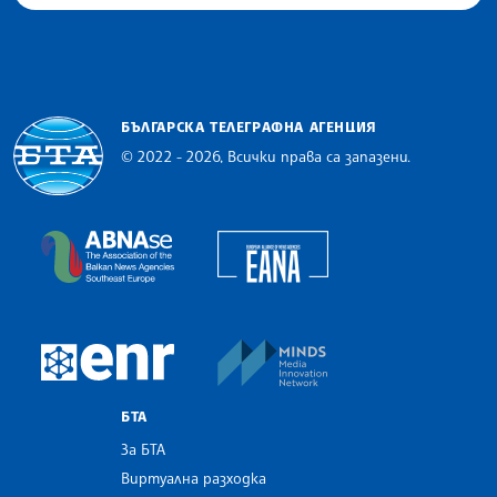
БЪЛГАРСКА ТЕЛЕГРАФНА АГЕНЦИЯ
© 2022 - 2026, Всички права са запазени.
Българска телеграфна агенция
European Alliance of N
The Assocoation of the Balkan News Agencies S
MINDS Media Innovatio
European Newsroom
БТА
За БТА
Виртуална разходка