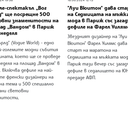
ле-спектакъл „Вог
"Луи Вюитон" дава ст
д“ ще посрещне 500
на Седмицата на мъжк
овни знаменитости на
мода в Париж със зага
ад „Вандом“ в Париж
дефиле на Фарел Уилям
 неделя
Звездният дизайнер на "Луи
ърлд“ (Vogue World) - едно
Вюитон" Фарел Уилямс дава
й-големите модни събития
старт на маратона на
ината, което ще се проведе
Седмицата на мъжката мод
еделя на площад „Вандом“ в
Париж тази вечер със загад
 включва дефиле на най-
дефиле в седалището на Ю
те френски дизайнери на
предаде АФП.
на тема и 500 специално
ани световни
нитости,