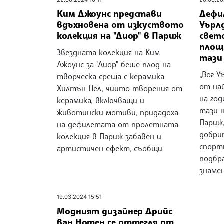
Ким Джоунс представи
Дефи
вдъхновена от изкуството
Уърл
колекция на "Диор" в Париж
свет
площ
Звездната колекция на Ким
тази
Джоунс за "Диор" беше плод на
„Вог У
творческа среща с керамика
от на
Хилтън Нел, чиито творения от
на год
керамика, включващи и
тази н
животински мотиви, придадоха
Париж,
на дефилетата от пролетната
добри
колекция в Париж забавен и
спорт
артистичен ефект, съобщи
подбр
знаме
19.03.2024 15:51
Модният дизайнер Дрийс
ван Нотен се оттегля от