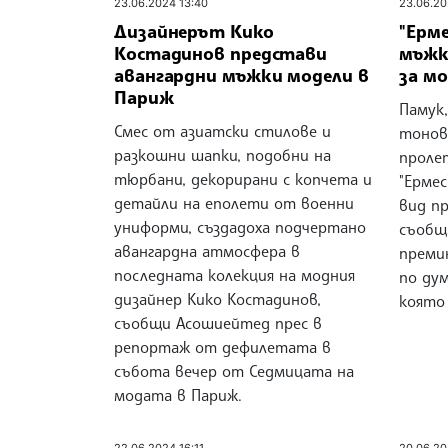
23.06.2024 13:40
23.06.20
Дизайнерът Кико
"Ерм
Костадинов представи
мъжк
авангардни мъжки модели в
за мо
Париж
Памук,
Смес от азиатски стилове и
тонов
разкошни шапки, подобни на
проле
тюрбани, декорирани с копчета и
"Ермес
детайли на еполети от военни
вид п
униформи, създадоха подчертано
съобщ
авангардна атмосфера в
преми
последната колекция на модния
по ду
дизайнер Кико Костадинов,
която
съобщи Асошиейтед прес в
репортаж от дефилетата в
събота вечер от Седмицата на
модата в Париж.
22.06.2024 16:11
20.06.20