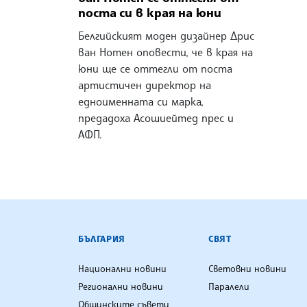
поста си в края на юни
Белгийският моден дизайнер Дрис
ван Нотен оповести, че в края на
юни ще се оттегли от поста
артистичен директор на
едноименната си марка,
предадоха Асошиейтед прес и
АФП.
БЪЛГАРСКА ТЕЛЕГРАФНА АГ
БЪЛГАРИЯ
СВЯТ
Национални новини
Световни новини
Регионални новини
Паралели
Общинските съвети