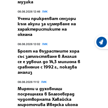
музика
08.08.2026 12:46
ЛИК
Учени прикрепват сензори
към акули за измерване на
характеристиките на
океана
ХРОНО
08.08.2026 12:02
ЛИК
Броят на възрастните хора
със затлъстяване в Англия
се е удвоил до 14,3 милиона в
сравнение с 1992 г., показва
анализ
08.08.2026 11:12
ЛИК
Миряни и духовници
посрещнаха в Благоевград
чудотворната Хавайска
мироточива Иверска икона