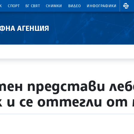
ВАЛ
К
СПОРТ
БГ СВЯТ
СНИМКИ
ВИДЕО
ИНФОГРАФИКИ
АФНА АГЕНЦИЯ
тен представи леб
ж и се оттегли от