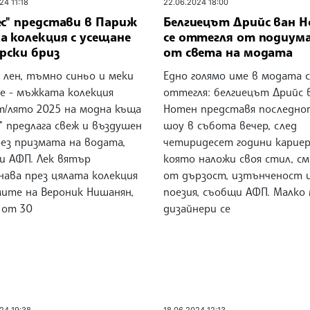
24 11:18
22.06.2024 18:00
ес" представи в Париж
Белгиецът Дрийс ван 
а колекция с усещане
се оттегля от подиума
рски бриз
от света на модата
 лен, тъмно синьо и меки
Едно голямо име в модата с
е - мъжката колекция
оттегля: белгиецът Дрийс 
т/лято 2025 на модна къща
Нотен представя последно
" предлага свеж и въздушен
шоу в събота вечер, след
рез призмата на водата,
четиридесет години кариер
и АФП. Лек вятър
която наложи своя стил, см
нава през цялата колекция
от дързост, изтънченост 
мите на Вероник Нишанян,
поезия, съобщи АФП. Малко
 от 30
дизайнери се
24 19:38
18.06.2024 12:13