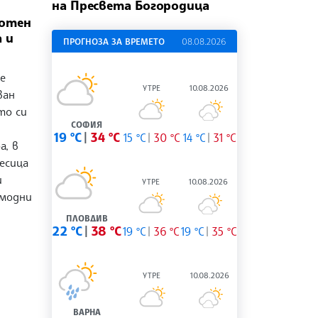
на Пресвета Богородица
Нотен
 и
ПРОГНОЗА ЗА ВРЕМЕТО
08.08.2026
е
УТРЕ
10.08.2026
ван
то си
СОФИЯ
19 °C
34 °C
15 °C
30 °C
14 °C
31 °C
а, в
есица
и
УТРЕ
10.08.2026
 модни
ПЛОВДИВ
22 °C
38 °C
19 °C
36 °C
19 °C
35 °C
УТРЕ
10.08.2026
ВАРНА