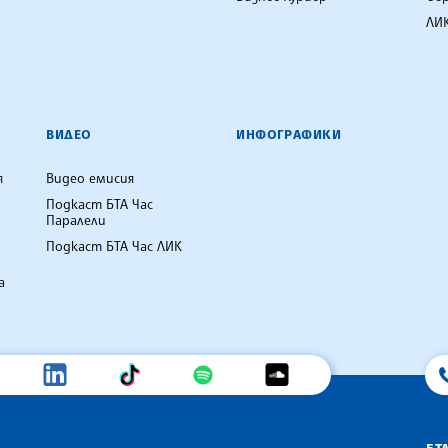
ЛИК
ВИДЕО
ИНФОГРАФИКИ
я
Видео емисия
Подкаст БТА Час
Паралели
Подкаст БТА Час ЛИК
а
БТ