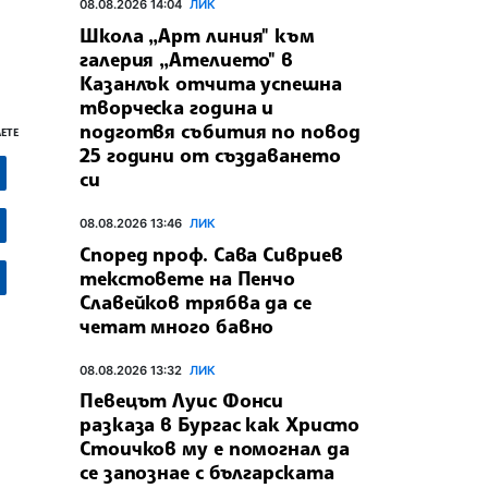
08.08.2026 14:04
ЛИК
Школа „Арт линия" към
галерия „Ателието" в
Казанлък отчита успешна
творческа година и
подготвя събития по повод
ЕТЕ
25 години от създаването
си
08.08.2026 13:46
ЛИК
Според проф. Сава Сивриев
текстовете на Пенчо
Славейков трябва да се
четат много бавно
08.08.2026 13:32
ЛИК
Певецът Луис Фонси
разказа в Бургас как Христо
Стоичков му е помогнал да
се запознае с българската