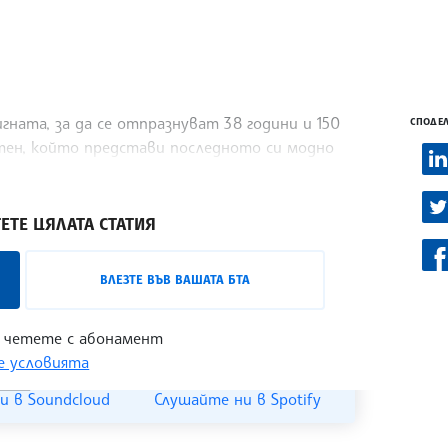
гната, за да се отпразнуват 38 години и 150
СПОДЕЛ
тен, който представи последното си модно
бота вечер, съобщи Асошиейтед прес.
ЕТЕ ЦЯЛАТА СТАТИЯ
лизо с лицата на българската култура,
ВЛЕЗТЕ ВЪВ ВАШАТА БТА
 може да бъде проследен в
интернет
 четете с абонамент
 условията
и в Soundcloud
Слушайте ни в Spotify