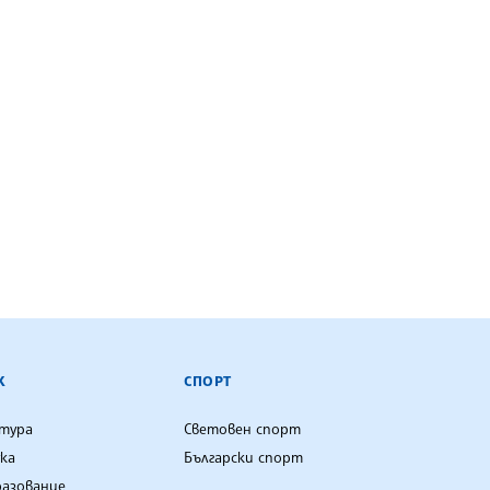
К
СПОРТ
лтура
Световен спорт
ка
Български спорт
разование