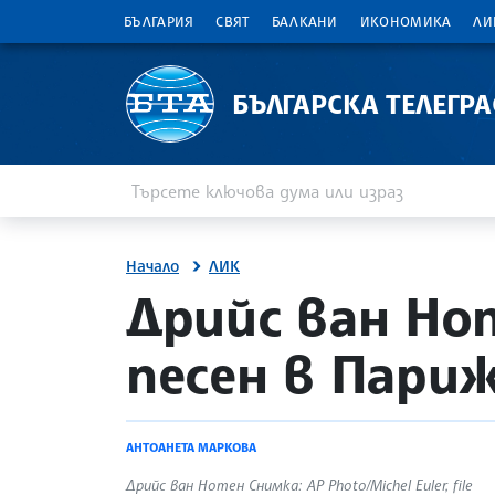
БЪЛГАРИЯ
СВЯТ
БАЛКАНИ
ИКОНОМИКА
ЛИ
БЪЛГАРСКА ТЕЛЕГР
Въведете ключова дума или израз
Търсене
Начало
ЛИК
site.bta
Дрийс ван Но
песен в Пари
АНТОАНЕТА МАРКОВА
Дрийс ван Нотен Снимка: AP Photo/Michel Euler, file