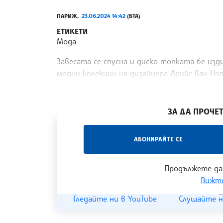
ПАРИЖ,
23.06.2024 14:42
(БТА)
ЕТИКЕТИ
Мода
Завесата се спусна и диско топката бе изди
модни колекции на дизайнера Дрийс ван Но
шоу на Седмицата на модата в Париж в съ
/ИТ/
ЗА ДА ПРОЧЕТ
„Час ЛИК“ на БТА е мястото за срещи отб
АБОНИРАЙТЕ СЕ
наука, образование и религия. Подкастът
страницата
и в
YouTube канала на БТА
.
Продължете да
Вижте
Гледайте ни в YouTube
Слушайте н