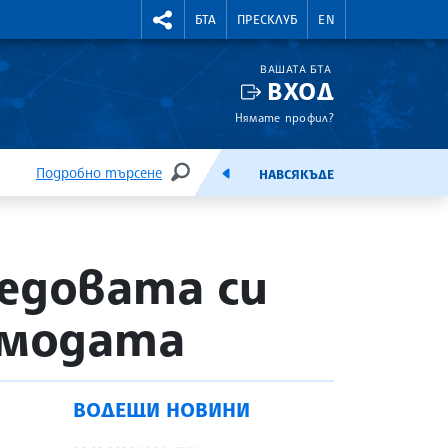
УТНИ КУРСОВЕ
RIGHTMENU.SOCIAL
БТА
ПРЕСКЛУБ
EN
ВАШАТА БТА
ВХОД
Нямате профил?
Подробно търсене
НАВСЯКЪДЕ
ТЪРСЕНЕ
ЕМИСИЯ
едовата си
 модата
ВОДЕЩИ НОВИНИ