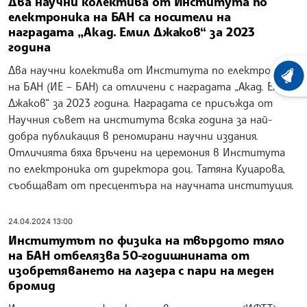
Два научни колектива от Института по
електроника на БАН са носители на
наградата „Акад. Емил Джаков“ за 2023
година
Два научни колектива от Института по електроника
ХРОНО
на БАН (ИЕ – БАН) са отличени с наградата „Акад. Емил
Джаков“ за 2023 година. Наградата се присъжда от
Научния съвет на института всяка година за най-
добра публикация в реномирани научни издания.
Отличията бяха връчени на церемония в Института
по електроника от директора доц. Татяна Куцарова,
съобщават от пресцентъра на научната институция.
24.04.2024 13:00
Институтът по физика на твърдото тяло
на БАН отбелязва 50-годишнината от
изобретяването на лазера с пари на меден
бромид