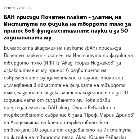
17.10.2022 18:36
БАН присъди Почетен плакет - златен, на
Института по физика на твърдото тяло за
принос във фундаменталните науки и за 50-
годишнината му
Българската академия на науките (БАН) присъжда
Почетен плакет - златен, на Института по физика на
твърдото тяло (ИФТТ) "Акад. Георги Наджаков" за
изключителния му принос в развитието на
съвременните фундаментални и научно-приложни
изследвания в областта на физиката на твърдото
тяло, лазерната физика, материалознанието и за 50-
годишнината от създаването му. Това обяви
председателят на БАН акад. Юлиан Ревалски на
тържественото събрание в зала "Проф. Марин Дринов"
на Академията, на което тържествено бяха
отбелязани 50 години от създаването на Института
по физика на твърдото тяло. Акад. Юлиан Ревалски