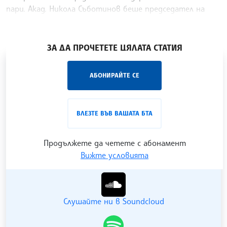
пари. Акад. Никола Съботинов беше председател на
Българската академия на науките от 2008 до 2012 г.
/ТС/
ЗА ДА ПРОЧЕТЕТЕ ЦЯЛАТА СТАТИЯ
„Час ЛИК“ на БТА е мястото за срещи отблизо с
АБОНИРАЙТЕ СЕ
лицата на българската култура, наука,
образование и религия. Подкастът може да бъде
проследен в
интернет страницата
и в
YouTube
ВЛЕЗТЕ ВЪВ ВАШАТА БТА
канала на БТА
.
Продължете да четете с абонамент
Вижте условията
Гледайте ни в YouTube
Слушайте ни в Soundcloud