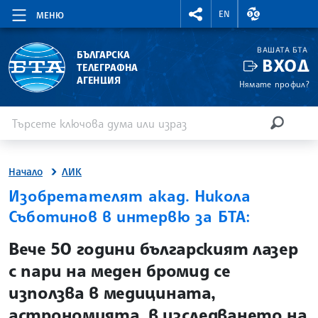
RIGHTMENU.SOCIAL
ВАЛУТНИ КУР
EN
МЕНЮ
ВАШАТА БТА
БЪЛГАРСКА
ВХОД
ТЕЛЕГРАФНА
АГЕНЦИЯ
Нямате профил?
Въведете ключова дума или израз
Търсене
ТЪРСЕН
Начало
ЛИК
Изобретателят акад. Никола
Съботинов в интервю за БТА:
site.bta
Вече 50 години българският лазер
с пари на меден бромид се
използва в медицината,
астрономията, в изследването на