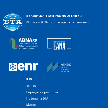
БЪЛГАРСКА ТЕЛЕГРАФНА АГЕНЦИЯ
© 2022 - 2026, Всички права са запазени.
Българска телеграфна агенция
European Alliance of N
The Assocoation of the Balkan News Agencies S
MINDS Media Innovatio
European Newsroom
БТА
За БТА
Виртуална разходка
Новини за БТА
Мисия