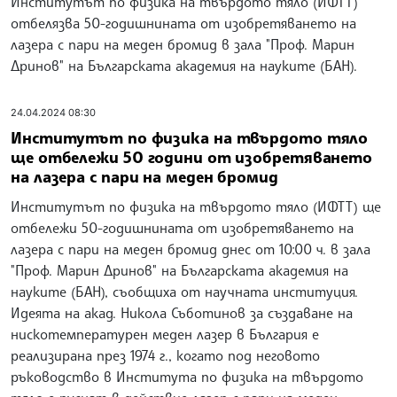
Институтът по физика на твърдото тяло (ИФТТ)
отбелязва 50-годишнината от изобретяването на
лазера с пари на меден бромид в зала "Проф. Марин
Дринов" на Българската академия на науките (БАН).
24.04.2024 08:30
Институтът по физика на твърдото тяло
ще отбележи 50 години от изобретяването
на лазера с пари на меден бромид
Институтът по физика на твърдото тяло (ИФТТ) ще
отбележи 50-годишнината от изобретяването на
лазера с пари на меден бромид днес от 10:00 ч. в зала
"Проф. Марин Дринов" на Българската академия на
науките (БАН), съобщиха от научната институция.
Идеята на акад. Никола Съботинов за създаване на
нискотемпературен меден лазер в България е
реализирана през 1974 г., когато под неговото
ръководство в Института по физика на твърдото