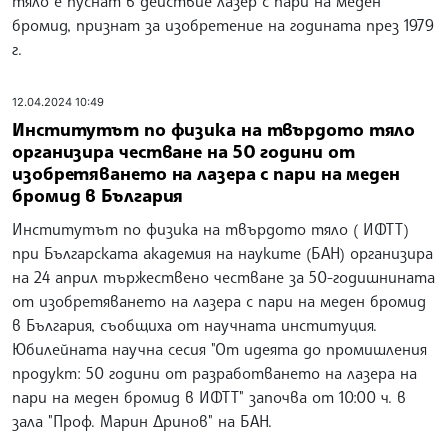
тяло е пуснат в действие лазер с пари на меден
бромид, признат за изобретение на годината през 1979
г.
12.04.2024 10:49
Институтът по физика на твърдото тяло
организира честване на 50 години от
изобретяването на лазера с пари на меден
бромид в България
Институтът по физика на твърдото тяло ( ИФТТ)
при Българската академия на науките (БАН) организира
на 24 април тържествено честване за 50-годишнината
от изобретяването на лазера с пари на меден бромид
в България, съобщиха от научната институция.
Юбилейната научна сесия "От идеята до промишления
продукт: 50 години от разработването на лазера на
пари на меден бромид в ИФТТ" започва от 10:00 ч. в
зала "Проф. Марин Дринов" на БАН.