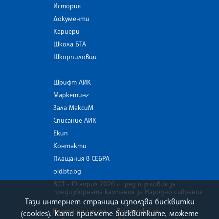
История
Документи
Кариери
Школа БТА
Шкорпиловци
Шрифт ЛИК
Маркетинг
Зала МаксиМ
Списание ЛИК
Екип
Контакти
Плащания в СЕБРА
old.bta.bg
ВОТ - 19 април 2026 г . ред и условия за
предизборната кампания за Народно събрание
Тази интернет страница използва бисквитки
Карта на сайта
Политика за
(cookies). Като приемете бисквитките, можете