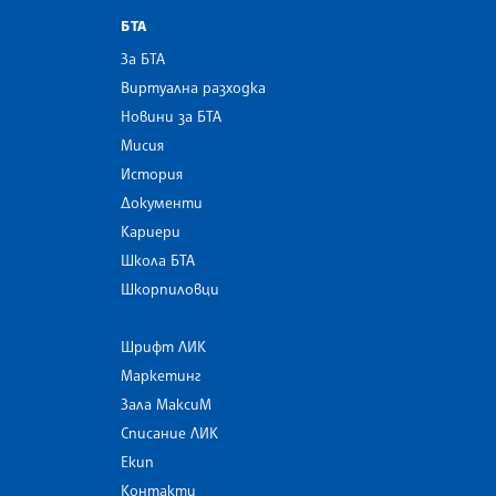
БТА
За БТА
Виртуална разходка
Новини за БТА
Мисия
История
Документи
Кариери
Школа БТА
Шкорпиловци
Шрифт ЛИК
Маркетинг
Зала МаксиМ
Списание ЛИК
Екип
Контакти