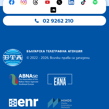
02 9262 210
БЪЛГАРСКА ТЕЛЕГРАФНА АГЕНЦИЯ
© 2022 - 2026, Всички права са запазени.
Българска телеграфна агенция
European Alliance of N
The Assocoation of the Balkan News Agencies S
MINDS Media Innovatio
European Newsroom