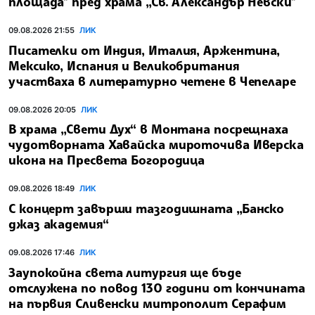
площада" пред храма „Св. Александър Невски"
09.08.2026 21:55
ЛИК
Писателки от Индия, Италия, Аржентина,
Мексико, Испания и Великобритания
участваха в литературно четене в Чепеларе
09.08.2026 20:05
ЛИК
В храма „Свети Дух“ в Монтана посрещнаха
чудотворната Хавайска мироточива Иверска
икона на Пресвета Богородица
09.08.2026 18:49
ЛИК
С концерт завърши тазгодишната „Банско
джаз академия“
09.08.2026 17:46
ЛИК
Заупокойна света литургия ще бъде
отслужена по повод 130 години от кончината
на първия Сливенски митрополит Серафим