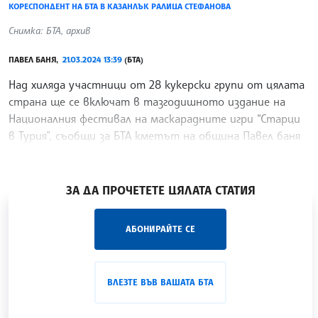
КОРЕСПОНДЕНТ НА БТА В КАЗАНЛЪК РАЛИЦА СТЕФАНОВА
Снимка: БТА, архив
ПАВЕЛ БАНЯ,
21.03.2024 13:39
(БТА)
Над хиляда участници от 28 кукерски групи от цялата
страна ще се включат в тазгодишното издание на
Националния фестивал на маскарадните игри “Старци
в Турия”, съобщи за БТА кметът на община Павел баня
Иса Бесоолу. Празникът ще се състои на 30 март в
/ТС/
ЗА ДА ПРОЧЕТЕТЕ ЦЯЛАТА СТАТИЯ
„Час ЛИК“ на БТА е мястото за срещи отблизо с
АБОНИРАЙТЕ СЕ
лицата на българската култура, наука,
образование и религия. Подкастът може да бъде
проследен в
интернет страницата
и в
YouTube
ВЛЕЗТЕ ВЪВ ВАШАТА БТА
канала на БТА
.