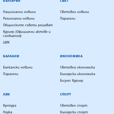
БЪЛГАРИЯ
СВЯТ
Национални новини
Световни новини
Регионални новини
Паралели
Общинските съвети решават
Куриер (Официални актове и
съобщения)
ЦИК
БАЛКАНИ
ИКОНОМИКА
Балкански новини
Световна икономика
Паралели
Българска икономика
Бизнес Куриер
ЛИК
СПОРТ
Култура
Световен спорт
Наука
Български спорт