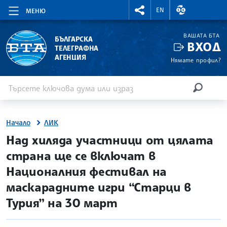
RIGHTMENU.SOCIAL
ВАЛУТНИ КУР
EN
МЕНЮ
ВАШАТА БТА
БЪЛГАРСКА
ВХОД
ТЕЛЕГРАФНА
АГЕНЦИЯ
Нямате профил?
Въведете ключова дума или израз
Търсене
ТЪРСЕН
Начало
ЛИК
site.bta
Над хиляда участници от цялата
страна ще се включат в
Националния фестивал на
маскарадните игри “Старци в
Турия” на 30 март