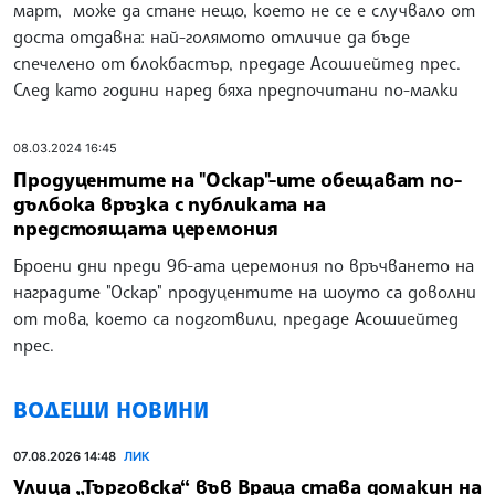
март, може да стане нещо, което не се е случвало от
доста отдавна: най-голямото отличие да бъде
спечелено от блокбастър, предаде Асошиейтед прес.
След като години наред бяха предпочитани по-малки
08.03.2024 16:45
Продуцентите на "Оскар"-ите обещават по-
дълбока връзка с публиката на
предстоящата церемония
Броени дни преди 96-ата церемония по връчването на
наградите "Оскар" продуцентите на шоуто са доволни
от това, което са подготвили, предаде Асошиейтед
прес.
ВОДЕЩИ НОВИНИ
07.08.2026 14:48
ЛИК
Улица „Търговска“ във Враца става домакин на