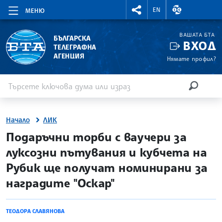
RIGHTMENU.SOCIAL
ВАЛУТНИ КУР
EN
МЕНЮ
ВАШАТА БТА
БЪЛГАРСКА
ВХОД
ТЕЛЕГРАФНА
АГЕНЦИЯ
Нямате профил?
Въведете ключова дума или израз
Търсене
ТЪРСЕН
Начало
ЛИК
site.bta
Подаръчни торби с ваучери за
луксозни пътувания и кубчета на
Рубик ще получат номинирани за
наградите "Оскар"
ТЕОДОРА СЛАВЯНОВА