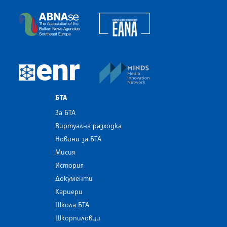
Българска телеграфна агенция
European Alliance of N
The Assocoation of the Balkan News Agencies S
MINDS Media Innovatio
European Newsroom
БТА
За БТА
Виртуална разходка
Новини за БТА
Мисия
История
Документи
Кариери
Школа БТА
Шкорпиловци