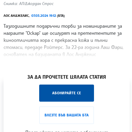
Снимка: АП/Джордан Строс
ЛОС АНДЖЕЛИС,
07.03.2024 19:12
(БТА)
Тазгодишните подаръчни торби за номинираните за
награите "Оскар" ще осигурят на претентентите за
киноотличията хора с прекрасна кожа и пълни
стомаси, предаде Ройтерс. За 22-ра година Лаш Фари,
основател на базираната в Лос Анджелис
маркетингова
/ХТ/
ЗА ДА ПРОЧЕТЕТЕ ЦЯЛАТА СТАТИЯ
„Час ЛИК“ на БТА е мястото за срещи отблизо с
АБОНИРАЙТЕ СЕ
лицата на българската култура, наука,
образование и религия. Подкастът може да бъде
проследен в
интернет страницата
и в
YouTube
ВЛЕЗТЕ ВЪВ ВАШАТА БТА
канала на БТА
.