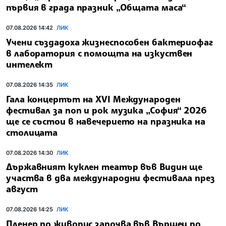
първия в града празник „Общата маса“
07.08.2026 14:42
ЛИК
Учени създадоха жизнеспособен бактериофаг
в лаборатория с помощта на изкуствен
интелект
07.08.2026 14:35
ЛИК
Гала концертът на ХVI Международен
фестивал за поп и рок музика „София“ 2026
ще се състои в навечерието на празника на
столицата
07.08.2026 14:30
ЛИК
Държавният куклен театър във Видин ще
участва в два международни фестивала през
август
07.08.2026 14:25
ЛИК
Пленер по живопис започва във Вършец по