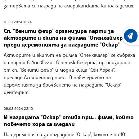
за първата си награда на американската киноакадемия.
10.03.2024 11:24
Сп. "Венити феър" организира парти за
актьорите и екипа на филма "Опенхаймер"
ХРОНО
преди церемонията за наградите "Оскар"
Актьорите и екипът на филма “Опенхаймер” се събраха
на парти в Лос Фелис в петък вечерта, организирано
от сп. “Венити феър” и модна къща “Сен Лоран”,
предаде Асошиейтед прес. В навечерието на
церемонията за връчването на наградите “Оскар”
центърът
09.03.2024 22:10
И наградата "Оскар" отива при... филм, който
повечето хора са гледали
На церемонията за наградите "Оскар", която е на 10