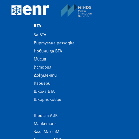
MINDS Media Innovatio
European Newsroom
БТА
За БТА
Виртуална разходка
Новини за БТА
Мисия
История
Документи
Кариери
Школа БТА
Шкорпиловци
Шрифт ЛИК
Маркетинг
Зала МаксиМ