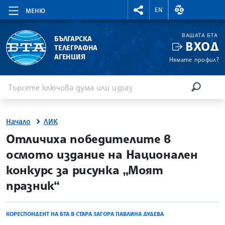
RIGHTMENU.SOCIAL
ВАЛУТНИ КУР
EN
МЕНЮ
ВАШАТА БТА
БЪЛГАРСКА
ВХОД
ТЕЛЕГРАФНА
АГЕНЦИЯ
Нямате профил?
Въведете ключова дума или израз
Търсене
ТЪРСЕН
Начало
ЛИК
site.bta
Отличиха победителите в
осмото издание на Национален
конкурс за рисунка „Моят
празник“
КОРЕСПОНДЕНТ НА БТА В СТАРА ЗАГОРА ПАВЛИНА ДУДЕВА