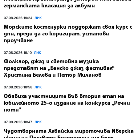
германската класация за албуми
07.08.2026 19:24
ЛИК
Морските костенурки поддържат своя курс с
дни, преди да го коригират, установи
проучване
07.08.2026 19:10
ЛИК
Фолклор, джаз и световна музика
представят на „Банско джаз фестивал“
Христина Белева и Петър Миланов
07.08.2026 18:58
ЛИК
Обявиха участниците във втория етап на
юбилейното 25-о издание на конкурса „Речни
ноти“
07.08.2026 18:47
ЛИК
Чудотворната Хавайска мироточива Иверска
икона на Пресвета Богородица ще бъде