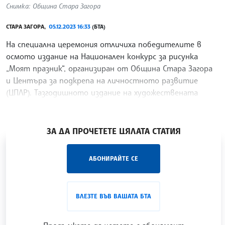
Снимка: Община Стара Загора
СТАРА ЗАГОРА,
05.12.2023 16:33
(БТА)
На специална церемония отличиха победителите в
осмото издание на Национален конкурс за рисунка
„Моят празник“, организиран от Община Стара Загора
и Центъра за подкрепа на личностното развитие
(ЦПЛР). Тазгодишното издание на художествената
надпревара
/ХТ/
ЗА ДА ПРОЧЕТЕТЕ ЦЯЛАТА СТАТИЯ
„Час ЛИК“ на БТА е мястото за срещи отблизо с
АБОНИРАЙТЕ СЕ
лицата на българската култура, наука,
образование и религия. Подкастът може да бъде
проследен в
интернет страницата
и в
YouTube
ВЛЕЗТЕ ВЪВ ВАШАТА БТА
канала на БТА
.