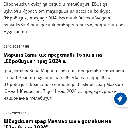
Европейския съюз за радио и телевизия (EBU) да
изключи Израел от тазгодишния песенен конкурс
"Евровизия", предаде ДПА. Вестник "Афтонбладет"
публикува в понеделник отворено писмо, подписано от
музиканти,
25.10.2023 17:55
Марина Сати ще представи Гърция на
„Евровизия“ през 2024 г.
Гръцката певица Марина Сати ще представи страната
си на 68-мото издание на певческата надпревара
„Евровизия“, която ще се проведе в южния град Малмьо,
Южна Швеция, от 7 до 11 май 2024 г., предаде гръцката
национална телевизия.
ХРОНО
07.07.2023 18:13
Шведският град Малмьо ще е домакин на
"Евровизия 2024"