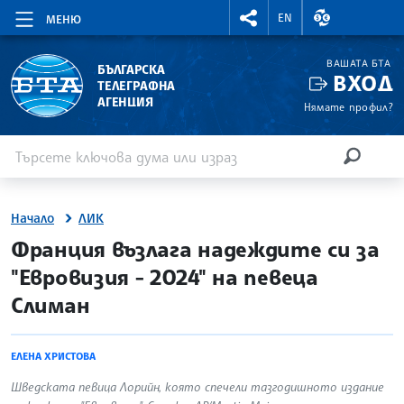
RIGHTMENU.SOCIAL
ВАЛУТНИ КУР
EN
МЕНЮ
ВАШАТА БТА
БЪЛГАРСКА
ВХОД
ТЕЛЕГРАФНА
АГЕНЦИЯ
Нямате профил?
Въведете ключова дума или израз
Търсене
ТЪРСЕН
Начало
ЛИК
site.bta
Франция възлага надеждите си за
"Евровизия - 2024" на певеца
Слиман
ЕЛЕНА ХРИСТОВА
Шведската певица Лорийн, която спечели тазгодишното издание