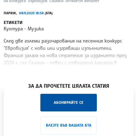
на конкурса "Евровизия". Снимка: АP/Martin Meissner
ПАРИЖ,
08.11.2023 18:58
(БТА)
ЕТИКЕТИ
Култура
Музика
След две големи разочарования на песенния конкурс
"Евровизия" с нови или изгряващи изпълнители,
Франция залага на нова стратегия за изданието през
2024 г. със Слиман - певец с утвърдена кариера в
страната, предаде АФП.
/АКМ/
ЗА ДА ПРОЧЕТЕТЕ ЦЯЛАТА СТАТИЯ
„Час ЛИК“ на БТА е мястото за срещи отблизо с
АБОНИРАЙТЕ СЕ
лицата на българската култура, наука,
образование и религия. Подкастът може да бъде
проследен в
интернет страницата
и в
YouTube
ВЛЕЗТЕ ВЪВ ВАШАТА БТА
канала на БТА
.