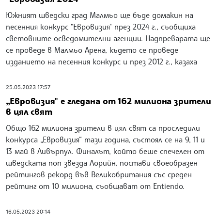
Южният шведски град Малмьо ще бъде домакин на
песенния конкурс "Евровизия" през 2024 г., съобщиха
световните осведомителни агенции. Надпреварата ще
се проведе в Малмьо Арена, където се проведе
изданието на песенния конкурс и през 2012 г., казаха
25.05.2023 17:57
„Евровизия" е гледана от 162 милиона зрители
в цял свят
Общо 162 милиона зрители в цял свят са проследили
конкурса „Евровизия“ тази година, състоял се на 9, 11 и
13 май в Ливърпул. Финалът, който беше спечелен от
шведската поп звезда Лорийн, постави своеобразен
рейтингов рекорд във Великобритания със среден
рейтинг от 10 милиона, съобщават от Entiendo.
16.05.2023 20:14