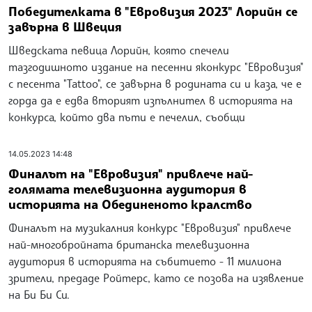
Победителката в "Евровизия 2023" Лорийн се
завърна в Швеция
Шведската певица Лорийн, която спечели
тазгодишното издание на песенни яконкурс "Евровизия"
с песента "Tattoo", се завърна в родината си и каза, че е
горда да е едва вторият изпълнител в историята на
конкурса, който два пъти е печелил, съобщи
14.05.2023 14:48
Финалът на "Евровизия" привлече най-
голямата телевизионна аудитория в
историята на Обединеното кралство
Финалът на музикалния конкурс "Евровизия" привлече
най-многобройната британска телевизионна
аудитория в историята на събитието - 11 милиона
зрители, предаде Ройтерс, като се позова на изявление
на Би Би Си.