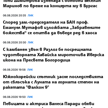
Тони Димитрова изненада с бонбони Веселин
Маринов по време на концерта му в Бургас
06.08.2026 20:35
ЛИК
Според зам.-председателя на БАН проф.
Емануел Мутафов изложбата „Забравените
божества“ се опитва да въведе ред в хаоса
06.08.2026 20:30
ЛИК
С камбанен звън в Разлог бе посрещната
чудотворната Хавайска мироточива Иверска
икона на Пресвета Богородица
06.08.2026 19:58
ЛИК
Южнокорейски спътник засне последствията
от сблъсъка с Луната на горната степен на
ракетата "Фалкон 9"
06.08.2026 19:50
ЛИК
Певицата и актриса Ванеса Паради обяви