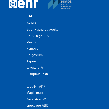
MINDS Media Innovatio
European Newsroom
БТА
За БТА
Виртуална разходка
Новини за БТА
Мисия
История
Документи
Кариери
Школа БТА
Шкорпиловци
Шрифт ЛИК
Маркетинг
Зала МаксиМ
Списание ЛИК