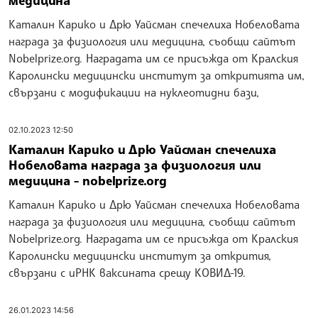
Каталин Карико и Дрю Уайсман спечелиха Нобеловата
награда за физиология или медицина, съобщи сайтът
Nobelprize.org. Наградата им се присъжда от Кралския
Каролински медицински институт за откритията им,
свързани с модификации на нуклеотидни бази,
02.10.2023 12:50
Каталин Карико и Дрю Уайсман спечелиха
Нобеловата награда за физиология или
медицина - nobelprize.org
Каталин Карико и Дрю Уайсман спечелиха Нобеловата
награда за физиология или медицина, съобщи сайтът
Nobelprize.org. Наградата им се присъжда от Кралския
Каролински медицински институт за открития,
свързани с иРНК ваксината срещу КОВИД-19.
26.01.2023 14:56