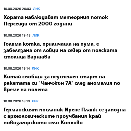
10.08.2026 20:03
ЛИК
Хората наблюдават метеорния поток
Персеиди от 2000 години
10.08.2026 19:48
ЛИК
Голяма котка, приличаща на пума, е
забелязана от ловци на север от полската
столица Варшава
10.08.2026 19:14
ЛИК
Китай съобщи за неуспешен старт на
ракетата си "Чанчжън 7A" след аномалия по
време на полета
10.08.2026 18:10
ЛИК
Германският посланик Ирене Планк се запозна
с археологическите проучвания край
новозагорското село Коньово