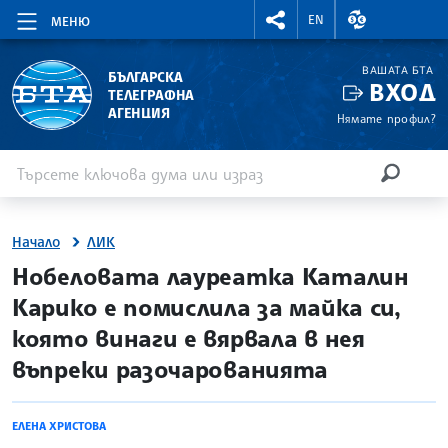
RIGHTMENU.SOCIAL
ВАЛУТНИ КУР
EN
МЕНЮ
ВАШАТА БТА
БЪЛГАРСКА
ВХОД
ТЕЛЕГРАФНА
АГЕНЦИЯ
Нямате профил?
Въведете ключова дума или израз
Търсене
ТЪРСЕН
Начало
ЛИК
site.bta
Нобеловата лауреатка Каталин
Карико е помислила за майка си,
която винаги е вярвала в нея
въпреки разочарованията
ЕЛЕНА ХРИСТОВА