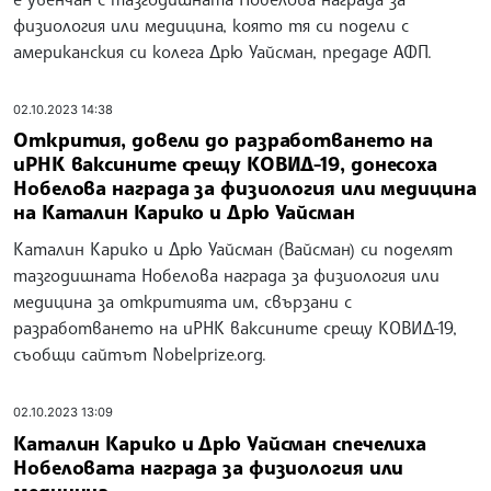
физиология или медицина, която тя си подели с
американския си колега Дрю Уайсман, предаде АФП.
02.10.2023 14:38
Открития, довели до разработването на
иРНК ваксините срещу КОВИД-19, донесоха
Нобелова награда за физиология или медицина
на Каталин Карико и Дрю Уайсман
Каталин Карико и Дрю Уайсман (Вайсман) си поделят
тазгодишната Нобелова награда за физиология или
медицина за откритията им, свързани с
разработването на иРНК ваксините срещу КОВИД-19,
съобщи сайтът Nobelprize.org.
02.10.2023 13:09
Каталин Карико и Дрю Уайсман спечелиха
Нобеловата награда за физиология или
медицина