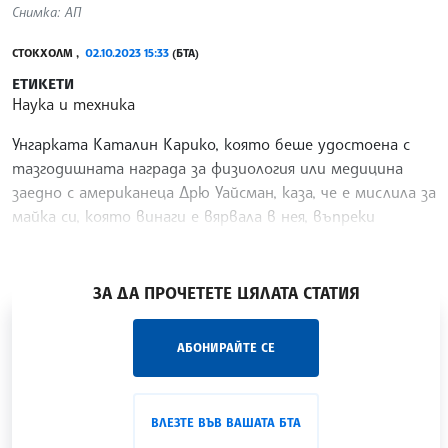
Снимка: АП
СТОКХОЛМ ,
02.10.2023 15:33
(БТА)
ЕТИКЕТИ
Наука и техника
Унгарката Каталин Карико, която беше удостоена с
тазгодишната награда за физиология или медицина
заедно с американеца Дрю Уайсман, каза, че е мислила за
майка си, която винаги е вярвала в нея, въпреки
разочарованията, предаде АФП.
/РБ/
ЗА ДА ПРОЧЕТЕТЕ ЦЯЛАТА СТАТИЯ
„Час ЛИК“ на БТА е мястото за срещи отблизо с
АБОНИРАЙТЕ СЕ
лицата на българската култура, наука,
образование и религия. Подкастът може да бъде
проследен в
интернет страницата
и в
YouTube
ВЛЕЗТЕ ВЪВ ВАШАТА БТА
канала на БТА
.