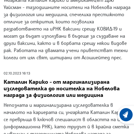
Унгарката Каталин Карико и американецът Дрю
Уайсман - тазгодишните носители на Нобелова награда
за физиология или медицина, спечелиха престижното
отличие за открития, които позволиха
разработването на иРНК ваксини срещу КОВИД-19 и
могат да бъдат използвани в бъдеще за създаване на
други ваксини, както и в борбата срещу някои видове
рак. Работата на двамата учени приветстват техни
колеги от цял свят, цитирани от Асошиейтед прес.
02.10.2023 16:13
Каталин Карико - от маргинализирана
изследователка до носителка на Нобелова
награда за физиология или медицина
Непозната и маргинализирана изследователка в
началото на кариерата си, унгарката Каталин Карико
ХРОНО
се превръща в ключов специалист в областта на иРНК
(информационна РНК), като трудът й в крайна сметка
е увенчан с тазгодишната Нобелова награда за