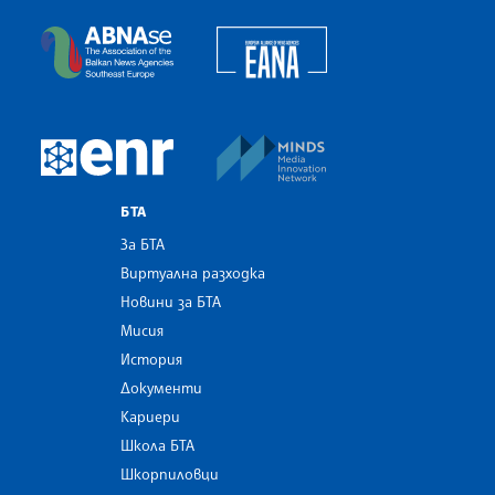
Българска телеграфна агенция
European Alliance of N
The Assocoation of the Balkan News Agencies S
MINDS Media Innovatio
European Newsroom
БТА
За БТА
Виртуална разходка
Новини за БТА
Мисия
История
Документи
Кариери
Школа БТА
Шкорпиловци