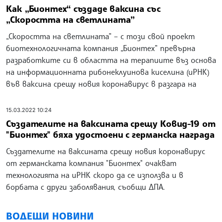
Как „Бионтех“ създаде ваксина със
„Скоростта на светлината”
„Скоростта на светлината” – с този свой проект
биотехнологичната компания „Бионтех” превърна
разработките си в областта на терапиите въз основа
на информационната рибонеклуинова киселина (иРНК)
във ваксина срещу новия коронавирус в разгара на
15.03.2022 10:24
Създателите на ваксината срещу Ковид-19 от
"Бионтех" бяха удостоени с германска награда
Създателите на ваксината срещу новия коронавирус
от германската компания "Бионтех" очакват
технологията на иРНК скоро да се използва и в
борбата с други заболявания, съобщи ДПА.
ВОДЕЩИ НОВИНИ