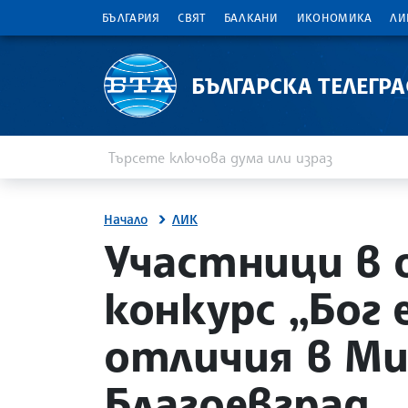
БЪЛГАРИЯ
СВЯТ
БАЛКАНИ
ИКОНОМИКА
ЛИ
БЪЛГАРСКА ТЕЛЕГР
Въведете ключова дума или израз
Търсене
Начало
ЛИК
site.bta
Участници в 
конкурс „Бог 
отличия в М
Благоевград