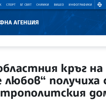
ВАЛ
К
СПОРТ
БГ СВЯТ
СНИМКИ
ВИДЕО
ИНФОГРАФИКИ
АФНА АГЕНЦИЯ
областния кръг на
е любов“ получиха
итрополитския до