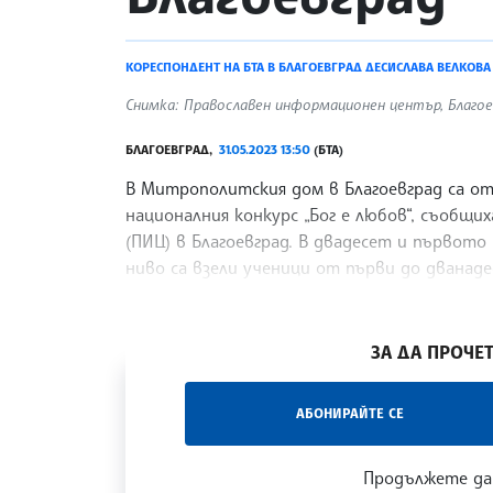
КОРЕСПОНДЕНТ НА БТА В БЛАГОЕВГРАД ДЕСИСЛАВА ВЕЛКОВА
Снимка: Православен информационен център, Благое
БЛАГОЕВГРАД,
31.05.2023 13:50
(БТА)
В Митрополитския дом в Благоевград са о
националния конкурс „Бог е любов“, съобщ
(ПИЦ) в Благоевград. В двадесет и първото
ниво са взели ученици от първи до дванаде
групи и в четири направления – проза, поез
/АКМ/
ЗА ДА ПРОЧЕТ
„Час ЛИК“ на БТА е мястото за срещи отб
АБОНИРАЙТЕ СЕ
наука, образование и религия. Подкастът
страницата
и в
YouTube канала на БТА
.
Продължете да