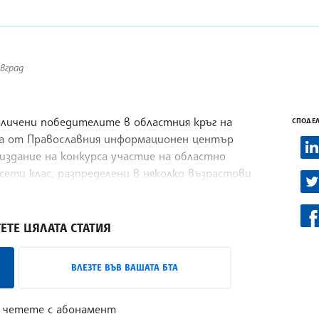
вград
тличени победителите в областния кръг на
СПОДЕЛ
иха от Православния информационен център
 издание на конкурса участие на областно
сети клас, разпределени в няколко възрастови
ия, рисунка и приложни изкуства.
ЕТЕ ЦЯЛАТА СТАТИЯ
лизо с лицата на българската култура,
ВЛЕЗТЕ ВЪВ ВАШАТА БТА
 може да бъде проследен в
интернет
 четете с абонамент