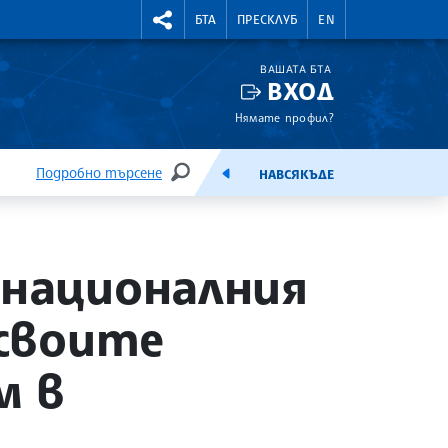
УТНИ КУРСОВЕ
RIGHTMENU.SOCIAL
БТА
ПРЕСКЛУБ
EN
ВАШАТА БТА
ВХОД
Нямате профил?
Подробно търсене
НАВСЯКЪДЕ
ТЪРСЕНЕ
ЕМИСИЯ
 националния
 своите
м в