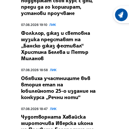
поддържат своя курс с дни,
преди да го коригират,
установи проучване
ХРОНО
07.08.2026 19:10
ЛИК
Фолклор, джаз и световна
музика представят на
„Банско джаз фестивал“
Христина Белева и Петър
Миланов
07.08.2026 18:58
ЛИК
Обявиха участниците във
втория етап на
юбилейното 25-о издание на
конкурса „Речни ноти“
07.08.2026 18:47
ЛИК
Чудотворната Хавайска
мироточива Иверска икона