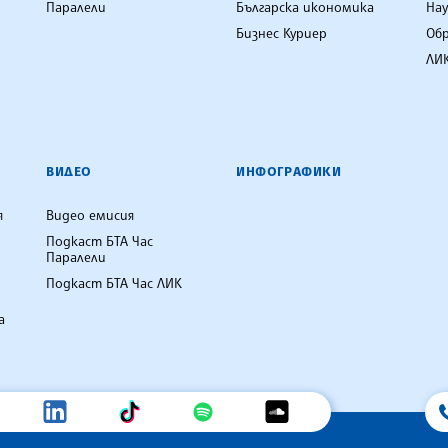
Паралели
Българска икономика
Нау
Бизнес Куриер
Об
ЛИК
ВИДЕО
ИНФОГРАФИКИ
я
Видео емисия
Подкаст БТА Час
Паралели
Подкаст БТА Час ЛИК
а