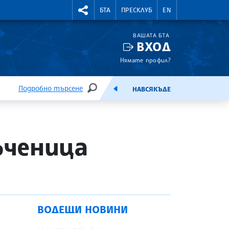
УТНИ КУРСОВЕ
RIGHTMENU.SOCIAL
БТА
ПРЕСКЛУБ
EN
ВАШАТА БТА
ВХОД
Нямате профил?
Подробно търсене
НАВСЯКЪДЕ
ТЪРСЕНЕ
ЕМИСИЯ
ъченица
ВОДЕЩИ НОВИНИ