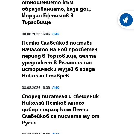
отношението към
образованието, каза доц.
Йордан Ефтимов в
Търговище
ХРОНО
08.08.2026 16:46
ЛИК
Петко Славейков поставя
началото на нов просветен
период в Търговище, смята
уредникът в Регионалния
исторически музей в града
Николай Ставрев
08.08.2026 16:09
ЛИК
Според писателя и свещеник
Николай Петков много
добър подход към Пенчо
Славейков са писмата му от
Русия