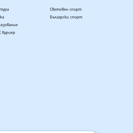
лтура
Световен спорт
ка
Български спорт
разование
 Куриер