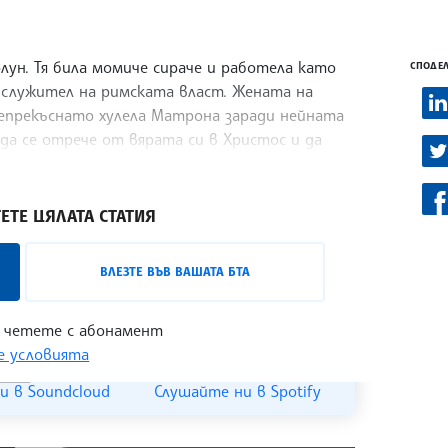
олун. Тя била момиче сираче и работела като
СПОДЕЛ
, служител на римската власт. Жената на
 непрекъснато хулела Матрона заради нейната
 да се отрече от вярата си в Христос и да
ЕТЕ ЦЯЛАТА СТАТИЯ
лизо с лицата на българската култура,
ВЛЕЗТЕ ВЪВ ВАШАТА БТА
 може да бъде проследен в
интернет
 четете с абонамент
 условията
и в Soundcloud
Слушайте ни в Spotify