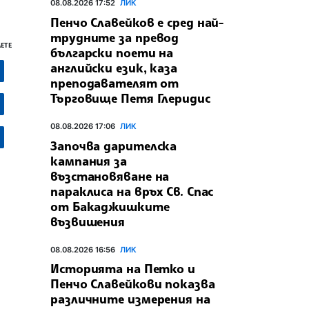
08.08.2026 17:52
ЛИК
Пенчо Славейков е сред най-
трудните за превод
ЕТЕ
български поети на
английски език, каза
преподавателят от
Търговище Петя Глеридис
08.08.2026 17:06
ЛИК
Започва дарителска
кампания за
възстановяване на
параклиса на връх Св. Спас
от Бакаджишките
възвишения
08.08.2026 16:56
ЛИК
Историята на Петко и
Пенчо Славейкови показва
различните измерения на