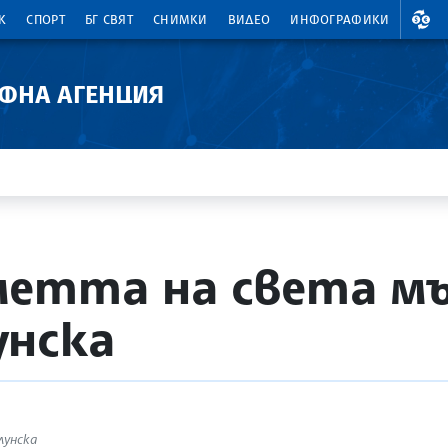
ВАЛ
К
СПОРТ
БГ СВЯТ
СНИМКИ
ВИДЕО
ИНФОГРАФИКИ
АФНА АГЕНЦИЯ
метта на света м
унска
лунска