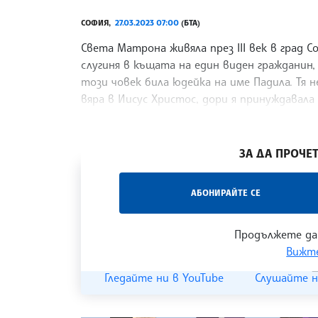
СОФИЯ,
27.03.2023 07:00
(БТА)
Света Матрона живяла през III век в град С
слугиня в къщата на един виден гражданин
този човек била юдейка на име Падила. Тя
вяра в Иисус Христос, дори я принуждавала
приеме вярата на господарите си.
/ХК/
ЗА ДА ПРОЧЕТ
„Час ЛИК“ на БТА е мястото за срещи отб
АБОНИРАЙТЕ СЕ
наука, образование и религия. Подкастът
страницата
и в
YouTube канала на БТА
.
Продължете да
Вижте
Гледайте ни в YouTube
Слушайте н