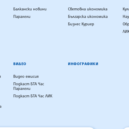
Балкански новини
Световна икономика
Ку
Паралели
Българска икономика
Нау
Бизнес Куриер
Об
ЛИК
ВИДЕО
ИНФОГРАФИКИ
я
Видео емисия
Подкаст БТА Час
Паралели
Подкаст БТА Час ЛИК
а