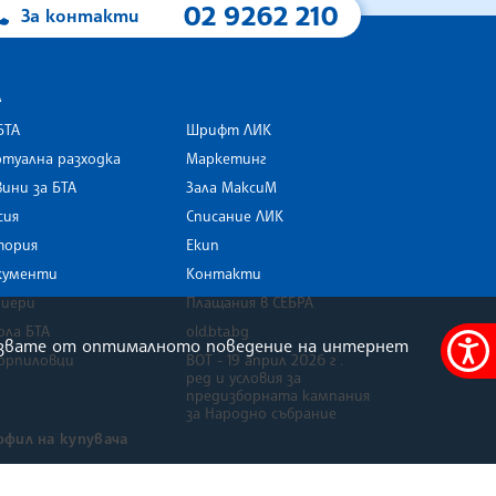
02 9262 210
За контакти
А
БТА
Шрифт ЛИК
туална разходка
Маркетинг
ини за БТА
Зала МаксиМ
rk
сия
Списание ЛИК
тория
Екип
кументи
Контакти
риери
Плащания в СЕБРА
ола БТА
old.bta.bg
олзвате от оптималното поведение на интернет
орпиловци
ВОТ - 19 април 2026 г .
Меню
ред и условия за
за
предизборната кампания
за Народно събрание
достъ
офил на купувача