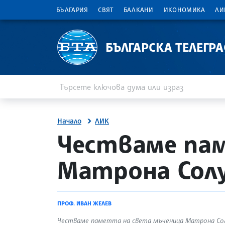
БЪЛГАРИЯ
СВЯТ
БАЛКАНИ
ИКОНОМИКА
ЛИ
БЪЛГАРСКА ТЕЛЕГР
Въведете ключова дума или израз
Търсене
Начало
ЛИК
site.bta
Честваме па
Матрона Сол
ПРОФ. ИВАН ЖЕЛЕВ
Честваме паметта на света мъченица Матрона Со