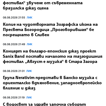
фестивал“ звучене от съвременната
бразилска джаз сцена
08.08.2026 21:55
ЛИК
Копие на чудотворната Зографска икона на
Пресвета Богородица „Проговорившая“ бе
посрещнато в Сливен
08.08.2026 21:49
ЛИК
Концерт на българо-японския джаз проект
Sanix Band постави началото на тазгодишния
фестивал „Август е музика“ в Стара Загора
08.08.2026 21:31
ЛИК
Група Nerativim представи в Банско музика с
ориенталско вдъхновение, западноевропейско
влияние и джаз
08.08.2026 21:19
ЛИК
С водосвет за здраве започна съборът