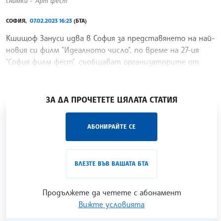
снимки - "Арт фест"
СОФИЯ,
07.02.2023 16:23
(БТА)
Кшищоф Зануси идва в София за представянето на най-
новия си филм "Идеалното число", по време на 27-ия
"София филм фест", съобщават организаторите от
"Арт фест".
/ХТ/
ЗА ДА ПРОЧЕТЕТЕ ЦЯЛАТА СТАТИЯ
„Час ЛИК“ на БТА е мястото за срещи отблизо с
АБОНИРАЙТЕ СЕ
лицата на българската култура, наука,
образование и религия. Подкастът може да бъде
проследен в
интернет страницата
и в
YouTube
ВЛЕЗТЕ ВЪВ ВАШАТА БТА
канала на БТА
.
Продължете да четете с абонамент
Вижте условията
Гледайте ни в YouTube