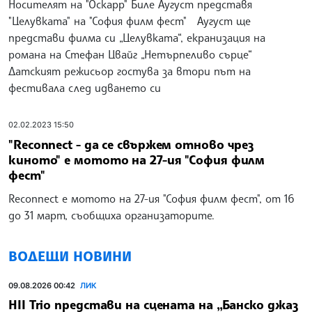
Носителят на "Оскарр" Биле Аугуст представя
"Целувката" на "София филм фест" Аугуст ще
представи филма си „Целувката“, екранизация на
романа на Стефан Цвайг „Нетърпеливо сърце“
Датският режисьор гостува за втори път на
фестивала след идването си
02.02.2023 15:50
"Reconnect - да се свържем отново чрез
киното" e мотото на 27-ия "София филм
фест"
Reconnect e мотото на 27-ия "София филм фест", от 16
до 31 март, съобщиха организаторите.
ВОДЕЩИ НОВИНИ
09.08.2026 00:42
ЛИК
HII Trio представи на сцената на „Банско джаз