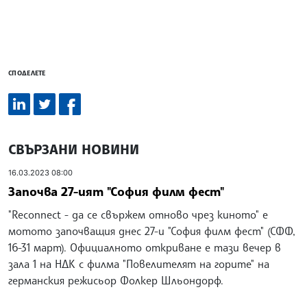
СПОДЕЛЕТЕ
СВЪРЗАНИ НОВИНИ
16.03.2023 08:00
Започва 27-ият "София филм фест"
"Reconnect - да се свържем отново чрез киното" e
мотото започващия днес 27-и "София филм фест" (СФФ,
16-31 март). Официалното откриване е тази вечер в
зала 1 на НДК с филма "Повелителят на горите" на
германския режисьор Фолкер Шльондорф.