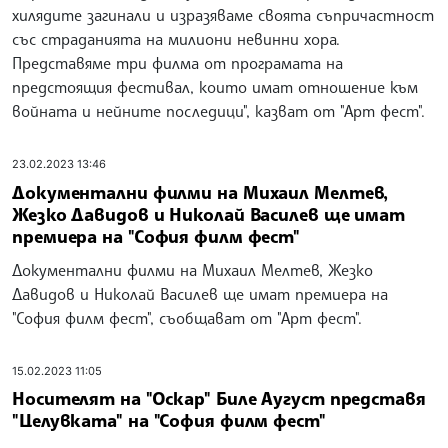
хилядите загинали и изразяваме своята съпричастност
със страданията на милиони невинни хора.
Представяме три филма от програмата на
предстоящия фестивал, които имат отношение към
войната и нейните последици", казват от "Арт фест".
23.02.2023 13:46
Документални филми на Михаил Мелтев,
Жезко Давидов и Николай Василев ще имат
премиера на "София филм фест"
Документални филми на Михаил Мелтев, Жезко
Давидов и Николай Василев ще имат премиера на
"София филм фест", съобщават от "Арт фест".
15.02.2023 11:05
Носителят на "Оскар" Биле Аугуст представя
"Целувката" на "София филм фест"