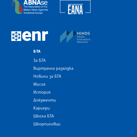
European Alliance of N
The Assocoation of the Balkan News Agencies S
MINDS Media Innovatio
European Newsroom
БТА
За БТА
Виртуална разходка
Новини за БТА
Мисия
История
Документи
Кариери
Школа БТА
Шкорпиловци