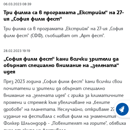
06.03.2023 08:39
Три филма са в програмата „Екстрийм“ на 27-
ия „София филм фест“
Три филма са в програмата „Екстрийм“ на 27-ия „София
филм фест“ (СФФ), съобщават от „Арт фест“.
28.02.2023 19:19
„София филм фест“ кани всички зрители да
обърнат специално внимание на „зелената“
идея
През 2023 година „София филм фест“ кани всички свои
почитатели и зрители да обърнат специално
внимание на „зелената идея“ с грижа за климатичните
промени и стремеж към увеличаване на „белите
дробове“ на планетата. Неслучайно, откриваме 27-ото
ХРОНО
издание на фестивала с новия филм на знаменития
Фолкер Шльондорф - „Повелителят на горите“, обявиха