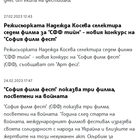
днес от екипа на фестивала.
27.02.2023 12:43
Режисьорката Надежда Косева селектира
седем филма за "СФФ тийн" - новия конкурс на
"София филм фест"
Режисьорката Надежда Косева селектира седем филма
"СФФ тийн" - новия конкурс на "София филм фест"
(СФФ), съобщават от "Арт фесг".
24.02.2023 17:47
"София филм фест" показва три филма,
посветени на войната
"София филм фест" (СФФ) показва три филма,
посветени на войната. "Година след старта на
войната, международният филмов фестивал изразява
своята солидарност с народа на Украйна и близките на
жертвите на този нехуманен акт. Скърбим за