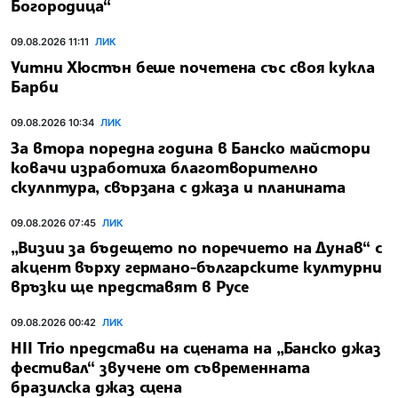
Богородица“
09.08.2026 11:11
ЛИК
Уитни Хюстън беше почетена със своя кукла
Барби
09.08.2026 10:34
ЛИК
За втора поредна година в Банско майстори
ковачи изработиха благотворително
скулптура, свързана с джаза и планината
09.08.2026 07:45
ЛИК
„Визии за бъдещето по поречието на Дунав“ с
акцент върху германо-българските културни
връзки ще представят в Русе
09.08.2026 00:42
ЛИК
HII Trio представи на сцената на „Банско джаз
фестивал“ звучене от съвременната
бразилска джаз сцена