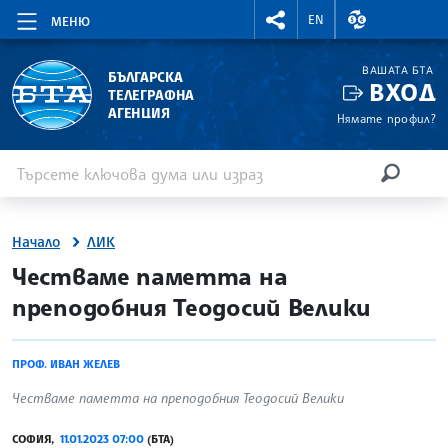
RIGHTMENU.SOCIAL
ВАЛУТНИ КУР
EN
МЕНЮ
ВАШАТА БТА
БЪЛГАРСКА
ВХОД
ТЕЛЕГРАФНА
АГЕНЦИЯ
Нямате профил?
Въведете ключова дума или израз
Търсене
ТЪРСЕН
Начало
ЛИК
site.bta
Честваме паметта на
преподобния Теодосий Велики
ПРОФ. ИВАН ЖЕЛЕВ
Честваме паметта на преподобния Теодосий Велики
СОФИЯ,
11.01.2023 07:00
(БТА)