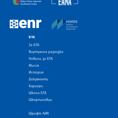
MINDS Media Innovatio
European Newsroom
БТА
За БТА
Виртуална разходка
Новини за БТА
Мисия
История
Документи
Кариери
Школа БТА
Шкорпиловци
Шрифт ЛИК