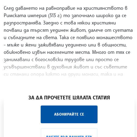
След даването на равноправие на християнството в
Римската империя (313 г.) то започнало широко да се
разпространява. Заедно с това някои християни
почвали да търсят уединен живот, далече от суетата
и съблазните на света. Така се появило монашеството
- мъже и жени заживявали уединено или в общности,
обикновено извън населените места. Много от тях се
занимавали с богословски трудове или просто се
усъвършенствали в духовния живот и със съветите
си станали опора както на други монаси, така и на
цялата Църква през следващите векове.
/АКМ/
ЗА ДА ПРОЧЕТЕТЕ ЦЯЛАТА СТАТИЯ
„Час ЛИК“ на БТА е мястото за срещи отблизо с
АБОНИРАЙТЕ СЕ
лицата на българската култура, наука,
образование и религия. Подкастът може да бъде
проследен в
интернет страницата
и в
YouTube