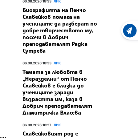
06.08.2026 18:33
ЛИК
Биографията на Пенчо
Славейков помага на
учениците да разберат по-
добре творчеството му,
ХРОНО
посочи в Добрич
преподавателят Радка
Сутрева
06.08.2026 18:33
ЛИК
Темата за любовта в
„Неразделни“ от Пенчо
Славейков е близка до
учениците заради
възрастта им, каза в
Добрич преподавателят
Димитричка Власева
06.08.2026 18:27
ЛИК
Славейковият род е
нц