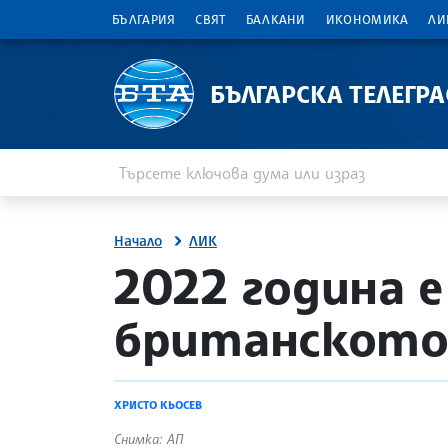
БЪЛГАРИЯ
СВЯТ
БАЛКАНИ
ИКОНОМИКА
ЛИ
БЪЛГАРСКА ТЕЛЕГР
Въведете ключова дума или израз
Търсене
Начало
ЛИК
site.bta
2022 година е
британското
ХРИСТО КЬОСЕВ
Снимка: АП