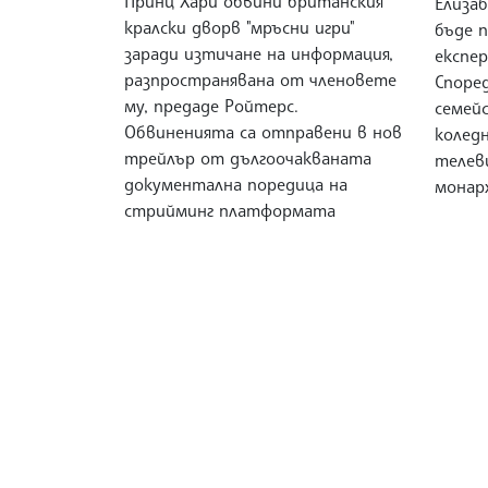
Принц Хари обвини британския
Елиза
кралски дворв "мръсни игри"
бъде 
заради изтичане на информация,
експер
разпространявана от членовете
Споре
му, предаде Ройтерс.
семейс
Обвиненията са отправени в нов
коледн
трейлър от дългоочакваната
телев
документална поредица на
монар
стрийминг платформата