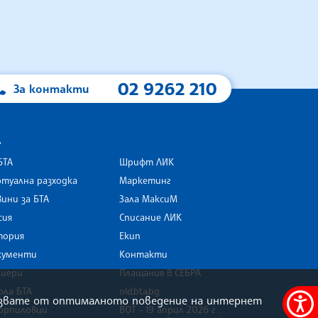
02 9262 210
За контакти
А
БТА
Шрифт ЛИК
туална разходка
Маркетинг
ини за БТА
Зала МаксиМ
rk
сия
Списание ЛИК
тория
Екип
кументи
Контакти
риери
Плащания в СЕБРА
ола БТА
old.bta.bg
олзвате от оптималното поведение на интернет
орпиловци
ВОТ - 19 април 2026 г .
Меню