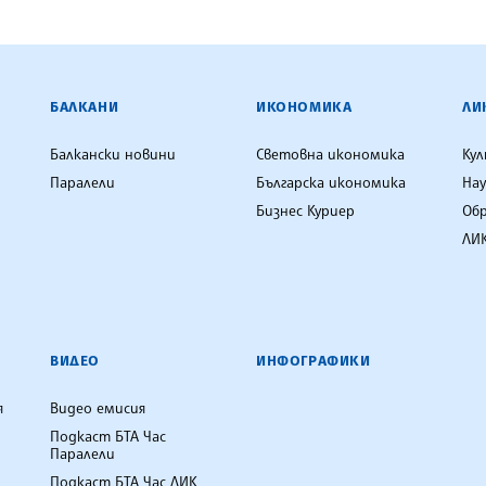
ЕНЦИЯ
БАЛКАНИ
ИКОНОМИКА
ЛИ
Балкански новини
Световна икономика
Ку
Паралели
Българска икономика
Нау
Бизнес Куриер
Об
ЛИК
ВИДЕО
ИНФОГРАФИКИ
я
Видео емисия
Подкаст БТА Час
Паралели
Подкаст БТА Час ЛИК