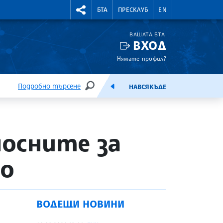
УТНИ КУРСОВЕ
RIGHTMENU.SOCIAL
БТА
ПРЕСКЛУБ
EN
ВАШАТА БТА
ВХОД
Нямате профил?
Подробно търсене
НАВСЯКЪДЕ
ТЪРСЕНЕ
ЕМИСИЯ
носните за
во
ВОДЕЩИ НОВИНИ