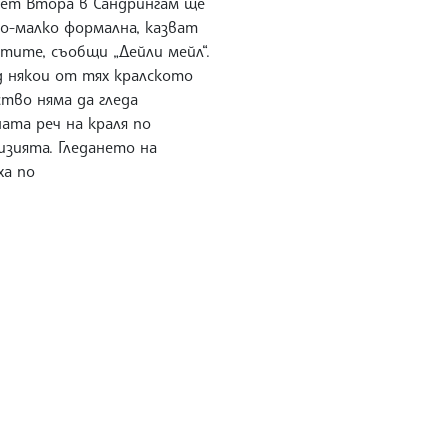
бет Втора в Сандрингам ще
по-малко формална, казват
тите, съобщи „Дейли мейл“.
д някои от тях кралското
тво няма да гледа
ата реч на краля по
изията. Гледането на
ха по