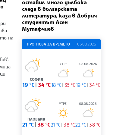
оставил много дълбока
но
следа в българската
литература, каза в Добрич
студентът Асен
ари
Мутафчиев
ива
ето на
ПРОГНОЗА ЗА ВРЕМЕТО
06.08.2026
Гов".
УТРЕ
08.08.2026
мица
нци
СОФИЯ
19 °C
34 °C
18 °C
35 °C
19 °C
34 °C
УТРЕ
08.08.2026
ПЛОВДИВ
21 °C
38 °C
21 °C
38 °C
22 °C
38 °C