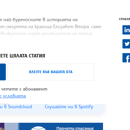
т най-буреносните в историята на
СПОДЕЛ
от смъртта на кралица Елизабет Втора, само
невижданите седем десетилетия на трона,
ЕТЕ ЦЯЛАТА СТАТИЯ
лизо с лицата на българската култура,
ВЛЕЗТЕ ВЪВ ВАШАТА БТА
 може да бъде проследен в
интернет
 четете с абонамент
 условията
и в Soundcloud
Слушайте ни в Spotify