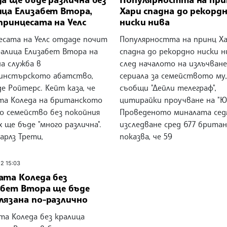
ица Елизабет Втора,
Хари спадна до рекорд
принцесата на Уелс
ниски нива
есата на Уелс отдаде почит
Популярността на принц Х
ралица Елизабет Втора на
спадна до рекордно ниски н
а служба в
след началото на излъчван
инстърското абатство,
сериала за семейството му,
е Ройтерс. Кейт каза, че
съобщи "Дейли телеграф",
та Коледа на британското
цитирайки проучване на "Ю
ко семейство без покойния
Проведеното миналата сед
 ще бъде "много различна".
изследване сред 677 брита
арлз Трети,
показва, че 59
22 15:03
ата Коледа без
абет Втора ще бъде
лязана по-различно
та Коледа без кралица