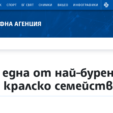
ВАЛ
К
СПОРТ
БГ СВЯТ
СНИМКИ
ВИДЕО
ИНФОГРАФИКИ
АФНА АГЕНЦИЯ
 една от най-буре
 кралско семейст