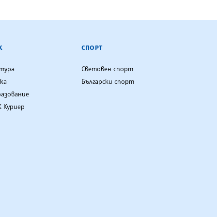
К
СПОРТ
лтура
Световен спорт
ка
Български спорт
разование
 Куриер