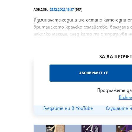
ЛОНДОН,
23.12.2022 18:57
(БТА)
Изминалата година ще остане като една о
британското кралско семейство, белязана 
няколко месеца, след като тя отпразнува 
пише
/ХТ/
ЗА ДА ПРОЧЕТ
„Час ЛИК“ на БТА е мястото за срещи отб
АБОНИРАЙТЕ СЕ
наука, образование и религия. Подкастът
страницата
и в
YouTube канала на БТА
.
Продължете да
Вижте
Гледайте ни в YouTube
Слушайте н