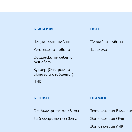
БЪЛГАРСКА ТЕЛЕГРАФНА АГ
БЪЛГАРИЯ
СВЯТ
Национални новини
Световни новини
Регионални новини
Паралели
Общинските съвети
решават
Куриер (Официални
актове и съобщения)
ЦИК
БГ СВЯТ
СНИМКИ
От българите по света
Фотогалерия Българи
За българите по света
Фотогалерия Свят
Фотогалерия ЛИК