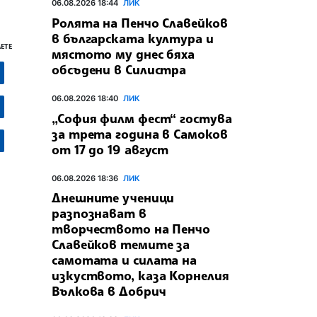
06.08.2026 18:44
ЛИК
Ролята на Пенчо Славейков
в българската култура и
ЕТЕ
мястото му днес бяха
обсъдени в Силистра
06.08.2026 18:40
ЛИК
„София филм фест“ гостува
за трета година в Самоков
от 17 до 19 август
06.08.2026 18:36
ЛИК
Днешните ученици
разпознават в
творчеството на Пенчо
Славейков темите за
самотата и силата на
изкуството, каза Корнелия
Вълкова в Добрич