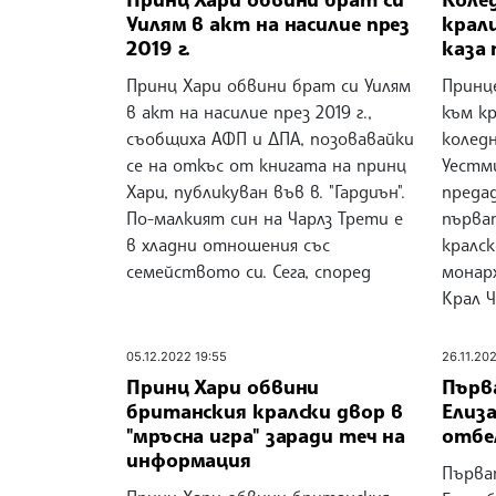
Уилям в акт на насилие през
крал
2019 г.
каза 
Принц Хари обвини брат си Уилям
Принц
в акт на насилие през 2019 г.,
към к
съобщиха АФП и ДПА, позовавайки
коледн
се на откъс от книгата на принц
Уестм
Хари, публикуван във в. "Гардиън".
предад
По-малкият син на Чарлз Трети е
първа
в хладни отношения със
кралс
семейството си. Сега, според
монарх
Крал Ч
05.12.2022 19:55
26.11.20
Принц Хари обвини
Първ
британския кралски двор в
Елиз
"мръсна игра" заради теч на
отбе
информация
Първа