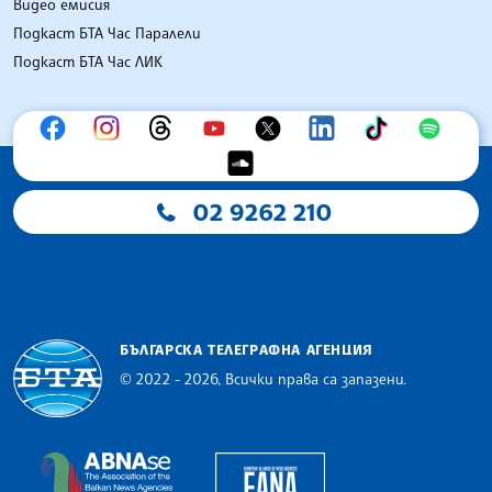
Видео емисия
Подкаст БТА Час Паралели
Подкаст БТА Час ЛИК
02 9262 210
БЪЛГАРСКА ТЕЛЕГРАФНА АГЕНЦИЯ
© 2022 - 2026, Всички права са запазени.
Българска телеграфна агенция
European Alliance of N
The Assocoation of the Balkan News Agencies S