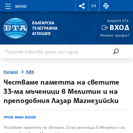
RIGHTMENU.SOCIAL
ВАЛУТНИ КУР
EN
МЕНЮ
ВАШАТА БТА
БЪЛГАРСКА
ВХОД
ТЕЛЕГРАФНА
АГЕНЦИЯ
Нямате профил?
Въведете ключова дума или израз
Търсене
ТЪРСЕН
Начало
ЛИК
site.bta
Честваме паметта на светите
33-ма мъченици в Мелитин и на
преподобния Лазар Магнезийски
ПРОФ. ИВАН ЖЕЛЕВ
Честваме паметта на светите 33-ма мъченици в Мелитин и на