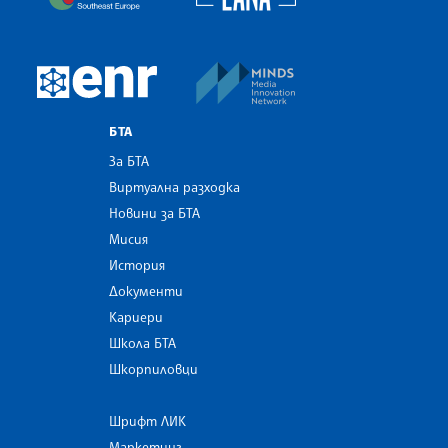
MINDS Media Innovatio
European Newsroom
БТА
За БТА
Виртуална разходка
Новини за БТА
Мисия
История
Документи
Кариери
Школа БТА
Шкорпиловци
Шрифт ЛИК
Маркетинг