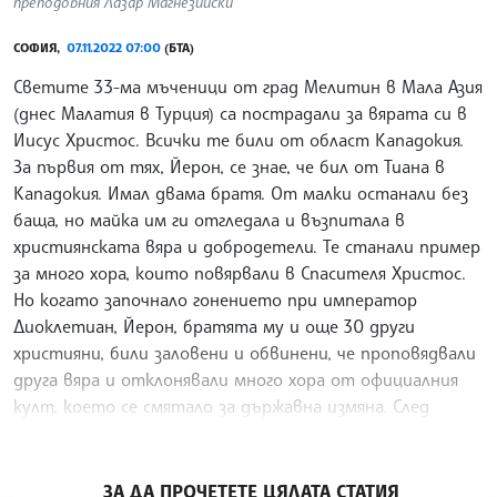
преподобния Лазар Магнезийски
СОФИЯ,
07.11.2022 07:00
(БТА)
Светите 33-ма мъченици от град Мелитин в Мала Азия
(днес Малатия в Турция) са пострадали за вярата си в
Иисус Христос. Всички те били от област Кападокия.
За първия от тях, Йерон, се знае, че бил от Тиана в
Кападокия. Имал двама братя. От малки останали без
баща, но майка им ги отгледала и възпитала в
християнската вяра и добродетели. Те станали пример
за много хора, които повярвали в Спасителя Христос.
Но когато започнало гонението при император
Диоклетиан, Йерон, братята му и още 30 други
християни, били заловени и обвинени, че проповядвали
друга вяра и отклонявали много хора от официалния
култ, което се смятало за държавна измяна. След
ужасни изтезания всички били обезглавени в 298 г.
/АКМ/
ЗА ДА ПРОЧЕТЕТЕ ЦЯЛАТА СТАТИЯ