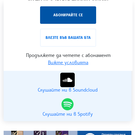
„Час ЛИК“ на БТА е мястото за срещи отблизо с
АБОНИРАЙТЕ СЕ
лицата на българската култура, наука,
образование и религия. Подкастът може да бъде
проследен в
интернет страницата
и в
YouTube
ВЛЕЗТЕ ВЪВ ВАШАТА БТА
канала на БТА
.
Продължете да четете с абонамент
Вижте условията
Гледайте ни в YouTube
Слушайте ни в Soundcloud
Слушайте ни в Spotify